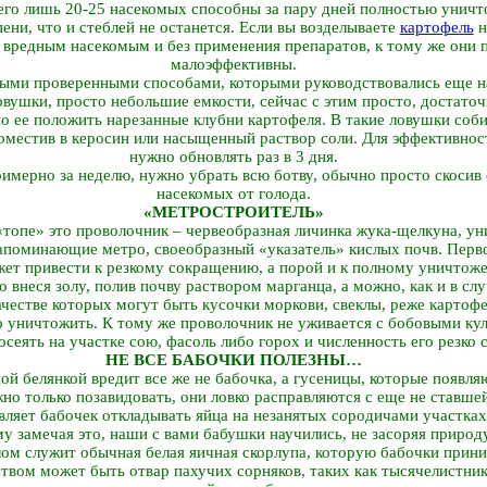
сего лишь 20-25 насекомых способны за пару дней полностью унич
пени, что и стеблей не останется. Если вы возделываете
картофель
н
 вредным насекомым и без применения препаратов, к тому же они 
малоэффективны.
рыми проверенными способами, которыми руководствовались еще 
вушки, просто небольшие емкости, сейчас с этим просто, достато
но ее положить нарезанные клубни картофеля. В такие ловушки соб
оместив в керосин или насыщенный раствор соли. Для эффективно
нужно обновлять раз в 3 дня.
имерно за неделю, нужно убрать всю ботву, обычно просто скосив е
насекомых от голода.
«МЕТРОСТРОИТЕЛЬ»
«топе» это проволочник – червеобразная личинка жука-щелкуна, 
апоминающие метро, своеобразный «указатель» кислых почв. Перво
жет привести к резкому сокращению, а порой и к полному уничтож
 внеся золу, полив почву раствором марганца, а можно, как и в сл
ачестве которых могут быть кусочки моркови, свеклы, реже картофе
о уничтожить. К тому же проволочник не уживается с бобовыми ку
сеять на участке сою, фасоль либо горох и численность его резко 
НЕ ВСЕ БАБОЧКИ ПОЛЕЗНЫ…
тной белянкой вредит все же не бабочка, а гусеницы, которые появл
но только позавидовать, они ловко расправляются с еще не ставше
вляет бабочек откладывать яйца на незанятых сородичами участках
му замечая это, наши с вами бабушки научились, не засоряя природу
ом служит обычная белая яичная скорлупа, которую бабочки прини
вом может быть отвар пахучих сорняков, таких как тысячелистник