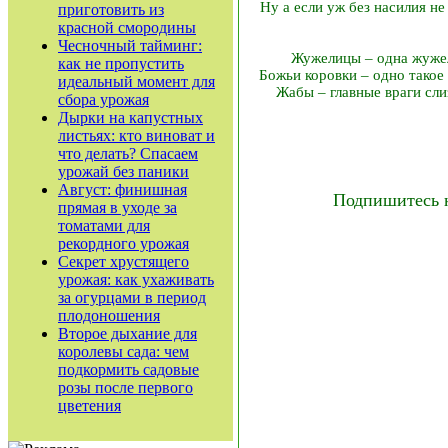
Ну а если уж без насилия не
приготовить из
красной смородины
Чесночный тайминг:
Жужелицы – одна жужел
как не пропустить
Божьи коровки – одно такое 
идеальный момент для
Жабы – главные враги сли
сбора урожая
Дырки на капустных
листьях: кто виноват и
что делать? Спасаем
урожай без паники
Август: финишная
Подпишитесь 
прямая в уходе за
томатами для
рекордного урожая
Секрет хрустящего
урожая: как ухаживать
за огурцами в период
плодоношения
Второе дыхание для
королевы сада: чем
подкормить садовые
розы после первого
цветения