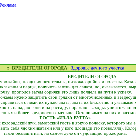
Реклама
::. ВРЕДИТЕЛИ ОГОРОДА
|
Здоровье дачного участка
ВРЕДИТЕЛИ ОГОРОДА
 урожайны, плоды их питательны, низкокалорийны и полезны. Казал
клажаны и перцы, получить зелень для салата, но, оказывается, вы
почву, прополов затем сорняки это лишь полдела на пути к успеху.
рожаем нужно защитить свои грядки от многочисленных и вездесущ
 справиться с ними их нужно знать, знать их биологию и уязвимые 
ного, нападают они и на рассаду, поражают всходы, уничтожают к
ненных и более вредоносных меньше. Остановимся на них и рассм
ГОСТЬ «ИЗ-ЗА БУГРА»
колорадский жук, заморский гость в яркую полоску, которого мы е
равить себя ядохимикатами или у кого площади это позволяли). Коло
такой беззащитный, на самом деле он чудовищно прожорлив.