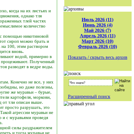
хо, когда на их листьях и
движения, однако тля
Июль 2026 (11)
пораженных тлей частях
Июнь 2026 (4)
 немыслимое количество
Май 2026 (7)
Апрель 2026 (11)
 с помощью никотиновой
Март 2026 (10)
этот сироп можно брать и
 на 100, этим раствором
Февраль 2026 (10)
дится вновь.
аливают водой, примерно в
Показать / скрыть весь архив
аз процеживают. Полученный
оя разводят в ведре воды.
там. Конечно не все, у них
езобидны, но даже полезны,
ругие же муравьи – бурые,
Расширенный поиск
тели картофеля, моркови,
д от тли описан выше.
ит просто разрушать, это
 Такой агрессии муравьи не
о и с муравьями проведя
а.
ищной силы раздражителем
ереть и тогда муравьи не