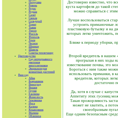
Достоверно известно, что в
Петрушка
Ревень
куста картофеля до такой сте
Редис
можно справиться с этим
Редька
Салат
Свекла
Лучше воспользоваться ста
Сельдерей
устроить приманочные ло
Томат
Тыква
пластиковую бутылку и на д
Укроп
которых легко уничтожить, п
Фасоль
Фенхель
Хрен
Ближе к периоду уборки, пр
Чеснок
Шпинат
Шавель
Советы тепличнику
Второй вредитель в нашем 
Цветоводство
Сад непрерывного
прогрызая в них ходы н
цветения
известкование почвы, это мо
многолетников
Энциклопедия
Бороться с ним также можно
комнатных растений
использовать приманки, в к
Ваш сад
вредители, которых легк
Айва
Боярышник
достаточно по
Виноград
Вишня
Груша
Да, хотя в случае с капус
Ежевика
Аппетиту этих гусениц мож
Жимолость
Земляника
Такая прожорливость заста
Ирга
может не хватить, а пото
Калина
своеобразным пугал
Крыжовник
Малина
Еще одним безопасным средст
Облепиха