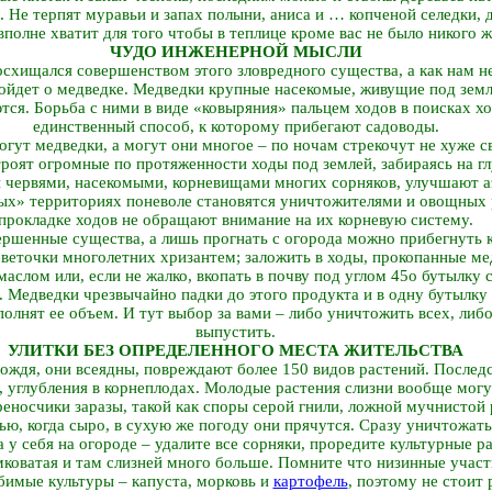
ю. Не терпят муравьи и запах полыни, аниса и … копченой селедки, 
вполне хватит для того чтобы в теплице кроме вас не было никого ж
ЧУДО ИНЖЕНЕРНОЙ МЫСЛИ
восхищался совершенством этого зловредного существа, а как нам не
пойдет о медведке. Медведки крупные насекомые, живущие под земл
ются. Борьба с ними в виде «ковыряния» пальцем ходов в поисках хо
единственный способ, к которому прибегают садоводы.
огут медведки, а могут они многое – по ночам стрекочут не хуже с
троят огромные по протяженности ходы под землей, забираясь на гл
червями, насекомыми, корневищами многих сорняков, улучшают аэ
ных» территориях поневоле становятся уничтожителями и овощных 
прокладке ходов не обращают внимание на их корневую систему.
вершенные существа, а лишь прогнать с огорода можно прибегнуть
 веточки многолетних хризантем; заложить в ходы, прокопанные ме
слом или, если не жалко, вкопать в почву под углом 45о бутылку 
. Медведки чрезвычайно падки до этого продукта и в одну бутылку
полнят ее объем. И тут выбор за вами – либо уничтожить всех, либ
выпустить.
УЛИТКИ БЕЗ ОПРЕДЕЛЕННОГО МЕСТА ЖИТЕЛЬСТВА
дождя, они всеядны, повреждают более 150 видов растений. Последс
х, углубления в корнеплодах. Молодые растения слизни вообще мог
еносчики заразы, такой как споры серой гнили, ложной мучнистой 
ю, когда сыро, в сухую же погоду они прячутся. Сразу уничтожать 
 у себя на огороде – удалите все сорняки, проредите культурные р
мковатая и там слизней много больше. Помните что низинные участ
юбимые культуры – капуста, морковь и
картофель
, поэтому не стоит