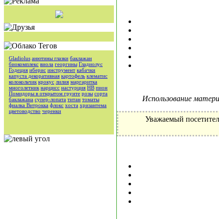
Gladiolus
анютины глазки
баклажан
биокомплекс
виола
георгины
Гладиолус
Годеция
иберис
инструмент
кабачки
капуста декоративная
картофель
клематис
колокольчик
крокус
лилия
маргаритка
многолетник
нарцисс
настурция
НВ
пион
Помидоры в открытом грунте
розы
сорта
Использование материа
баклажана
супер-лопата
титан
томаты
фиалка Витрокка
флокс
хоста
хризантема
цветоводство
черенки
Уважаемый посетител