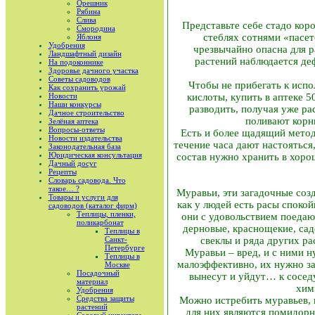
Орешник
Рябина
Слива
Представьте себе стадо кор
Смородина
стеблях сотнями «пасет
Яблоня
Удобрения
чрезвычайно опасна для р
Ландшафтный дизайн
растений наблюдается де
На подоконнике
Здоровье дачного участка
Советы садоводов
Чтобы не прибегать к исп
Как сохранить урожай
Новости
кислоты, купить в аптеке 5
Наши конкурсы
разводить, получая уже ра
Дачное строительство
поливают корни
Зелёная аптека
Вопросы-ответы
Есть и более щадящий метод
Новости издательства
течение часа дают настояться
Законодательная база
Юридическая консультация
состав нужно хранить в хоро
Дачный досуг
Рецепты
Словарь садовода. Что
такое… ?
Муравьи, эти загадочные соз
Товары и услуги для
как у людей есть расы споко
садоводов (каталог фирм)
Теплицы, пленки,
они с удовольствием поедаю
поликарбонат
дерновые, краснощекие, сад
Теплицы в
Санкт-
свеклы и ряда других ра
Петербурге
Муравьи – вред, и с ними н
Теплицы в
малоэффективно, их нужно за
Москве
Посадочный
вынесут и уйдут… к соседу
материал
хим
Удобрения
Средства защиты
Можно истребить муравьев, 
растений
для них являются помидорны