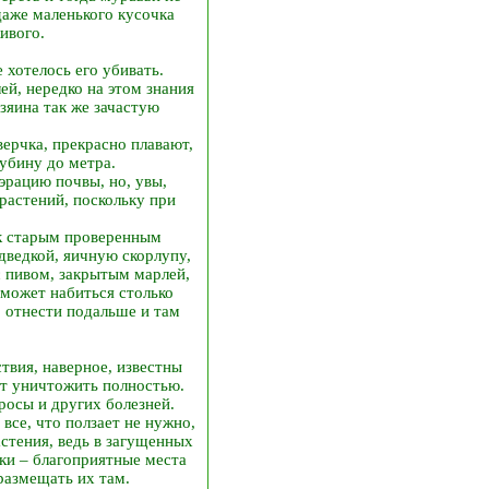
даже маленького кусочка
ивого.
 хотелось его убивать.
ей, нередко на этом знания
зяина так же зачастую
верчка, прекрасно плавают,
убину до метра.
рацию почвы, но, увы,
растений, поскольку при
 к старым проверенным
дведкой, яичную скорлупу,
с пивом, закрытым марлей,
 может набиться столько
о отнести подальше и там
твия, наверное, известны
ут уничтожить полностью.
росы и других болезней.
все, что ползает не нужно,
астения, ведь в загущенных
ки – благоприятные места
 размещать их там.