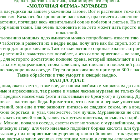
сделать раствор-коктейль, комбинируя эти сорняки.
«МОЛОЧНАЯ ФЕРМА» МУРАВЬЕВ
ов пасущихся на вашем ухоженном газоне. Вот и растениям тоже пло
ся» тля. Казалось бы крошечное насекомое, практически лишенное 
астения, поглощая весь живительный сок из побегов и листьев. На 
формация ткани. Тля очень плодовита и за лето может дать просто
поколений.
ользованию мощных ядохимикатов можно попробовать извести тлю
0 таблеток и развести их в ведре воды, получите как бы сироп, вот 
створ для опрыскивания. Такого «кислотного сиропа» хватит литров
 растений и зачастую тля погибает, а что самое приятное – не заво
, для которого достаточно полкило хрена, который измельчают и з
, а затем процеживают, снова заливают, настаивают и последний р
шо закупоренном сосуде. Перед опрыскиванием примерно 300 г наст
Такие обработки и тлю уморят и клещей заодно.
МАЛ ДА УДАЛ!
дания, оказывается, тоже вредят нашим любимым морковкам да сала
йные и агрессивные, так рыжие и малые лесные муравьи не только б
т вредных насекомых (хотя и полезными не брезгуют) и гусениц. Д
овые – настоящая беда. Кроме того, что сами они первые уничтожи
стений, они еще и тлю разводят, питаясь ее сладким соком, ну а вре
ужно бороться, и, увы, чем жестче, тем лучше. Муравейники не сто
сыпать горячей золой, заливать крутым кипятком, посыпать содой.
. Можно, пожалев соседа, свести счет не только с муравейником, н
ическую атаку, для чего идеально подойдет борная кислота или бур
вызвав у них неприятные ощущения органов обоняния – так чудов
е листья и запах чеснока, последним можно и стволы деревьев нат