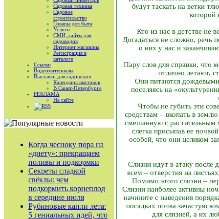
Садовый инвентарь
будут таскать на ветки тл
Садовая техника
Садовое
которой 
строительство
Товары для быта
Услуги
Кто из нас в детстве не 
СМИ, сайты для
Догадаться не сложно, речь 
садоводов
Интернет магазины
о них у нас и заканчива
Регистрация в
каталоге
Пару слов для справки, что м
Ссылки
Видеоматериалы
отлично летают, с
Выставки для садоводов
Они питаются дождевыми 
Календарь выставок
В Санкт-Петербурге
поселяясь на «окультурен
РЕКЛАМА
На сайте
Чтобы не губить эти со
RSS
средствам – вкопать в землю
смешанную с растительным ма
слегка присыпав ее почвой
особей, что они целиком за
Когда чесноку пора на
«диету»: прекращаем
поливы и подкормки
Слизни идут в атаку после 
Секреты сладкой
всем – отверстия на листья
свёклы: чем
Помимо этого слизни – пер
подкормить корнеплод
Слизни наиболее активны ночь
в середине июля
начините с наведения порядка
Рубиновые капли лета:
посадках почва зачастую ко
для слизней, а их л
5 гениальных идей, что