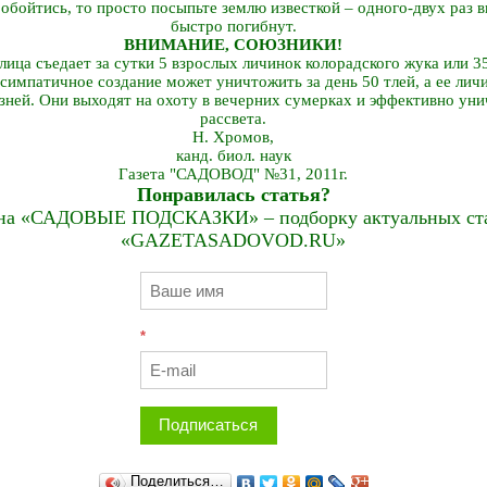
 обойтись, то просто посыпьте землю известкой – одного-двух раз в
быстро погибнут.
ВНИМАНИЕ, СОЮЗНИКИ!
ица съедает за сутки 5 взрослых личинок колорадского жука или 3
симпатичное создание может уничтожить за день 50 тлей, а ее личи
зней. Они выходят на охоту в вечерних сумерках и эффективно ун
рассвета.
Н. Хромов,
канд. биол. наук
Газета "САДОВОД" №31, 2011г.
Понравилась статья?
на «САДОВЫЕ ПОДСКАЗКИ» – подборку актуальных стат
«GAZETASADOVOD.RU»
*
Подписаться
Поделиться…