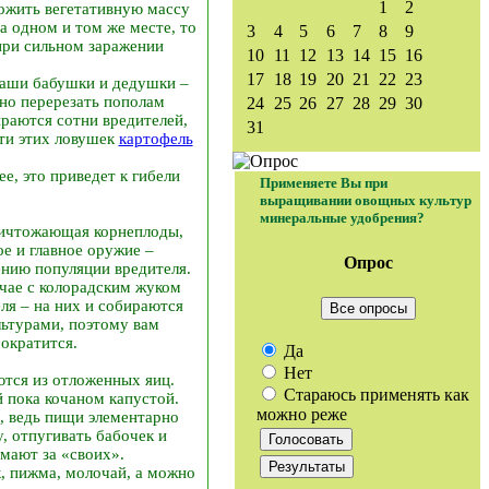
1
2
тожить вегетативную массу
а одном и том же месте, то
3
4
5
6
7
8
9
при сильном заражении
10
11
12
13
14
15
16
17
18
19
20
21
22
23
наши бабушки и дедушки –
чно перерезать пополам
24
25
26
27
28
29
30
ираются сотни вредителей,
31
сти этих ловушек
картофель
е, это приведет к гибели
Применяете Вы при
выращивании овощных культур
минеральные удобрения?
уничтожающая корнеплоды,
е и главное оружие –
Опрос
ению популяции вредителя.
учае с колорадским жуком
ля – на них и собираются
Все опросы
льтурами, поэтому вам
сократится.
Да
Нет
яются из отложенных яиц.
Стараюсь применять как
й пока кочаном капустой.
можно реже
, ведь пищи элементарно
, отпугивать бабочек и
мают за «своих».
, пижма, молочай, а можно