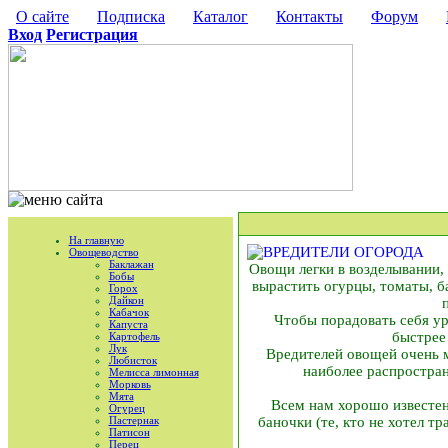
О сайте
Подписка
Каталог
Контакты
Форум
Вход
Регистрация
На главную
Овощеводство
Баклажан
Овощи легки в возделывании,
Бобы
вырастить огурцы, томаты, ба
Горох
Дайкон
Кабачок
Чтобы порадовать себя у
Капуста
быстрее
Картофель
Лук
Вредителей овощей очень м
Любисток
наиболее распростра
Мелисса лимонная
Морковь
Мята
Всем нам хорошо известен 
Огурец
Пастернак
баночки (те, кто не хотел т
Патисон
Перец