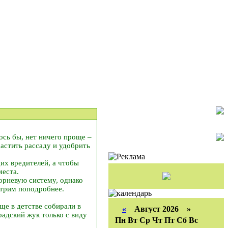
ось бы, нет ничего проще –
растить рассаду и удобрить
их вредителей, а чтобы
места.
орневую систему, однако
отрим поподробнее.
ще в детстве собирали в
«
Август 2026 »
радский жук только с виду
Пн
Вт
Ср
Чт
Пт
Сб
Вс