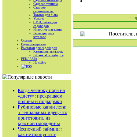
Садовый инвентарь
Садовая техника
Садовое
строительство
Товары для быта
::. 
Услуги
СМИ, сайты для
садоводов
Интернет магазины
Регистрация в
Посетители, 
каталоге
Ссылки
Видеоматериалы
Выставки для садоводов
Календарь выставок
В Санкт-Петербурге
РЕКЛАМА
На сайте
RSS
Когда чесноку пора на
«диету»: прекращаем
поливы и подкормки
Рубиновые капли лета:
5 гениальных идей, что
приготовить из
красной смородины
Чесночный тайминг:
как не пропустить