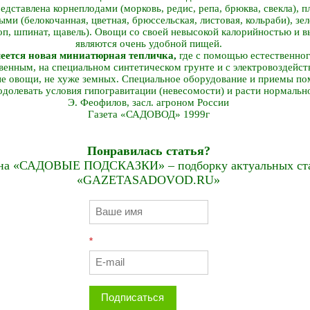
дставлена корнеплодами (морковь, редис, репа, брюква, свекла), п
ыми (белокочанная, цветная, брюссельская, листовая, кольраби), зел
роп, шпинат, щавель). Овощи со своей невысокой калорийностью и 
являются очень удобной пищей.
еется новая миниатюрная тепличка,
где с помощью естественног
венным, на специальном синтетическом грунте и с электровоздейст
е овощи, не хуже земных. Специальное оборудование и приемы п
одолевать условия гипогравитации (невесомости) и расти нормальн
Э. Феофилов, засл. агроном России
Газета «САДОВОД» 1999г
Понравилась статья?
на «САДОВЫЕ ПОДСКАЗКИ» – подборку актуальных стат
«GAZETASADOVOD.RU»
*
Подписаться