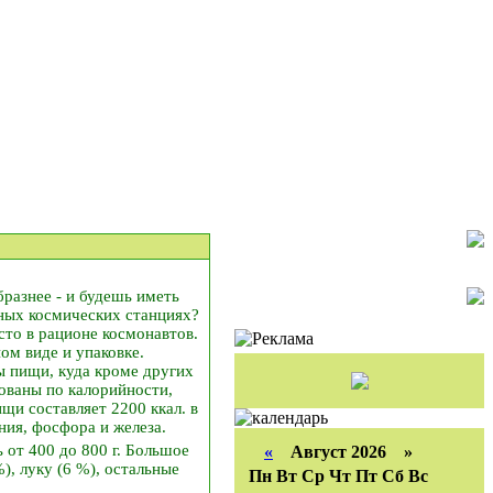
разнее - и будешь иметь
ьных космических станциях?
сто в рационе космонавтов.
ом виде и упаковке.
ы пищи, куда кроме других
ованы по калорийности,
и составляет 2200 ккал. в
ния, фосфора и железа.
 от 400 до 800 г. Большое
«
Август 2026 »
), луку (6 %), остальные
Пн
Вт
Ср
Чт
Пт
Сб
Вс