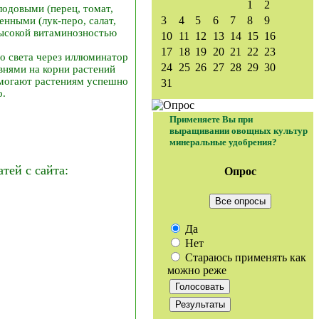
1
2
лодовыми (перец, томат,
3
4
5
6
7
8
9
енными (лук-перо, салат,
высокой витаминозностью
10
11
12
13
14
15
16
17
18
19
20
21
22
23
о света через иллюминатор
24
25
26
27
28
29
30
внями на корни растений
омогают растениям успешно
31
о.
Применяете Вы при
выращивании овощных культур
минеральные удобрения?
ей с сайта:
Опрос
Все опросы
Да
Нет
Стараюсь применять как
можно реже