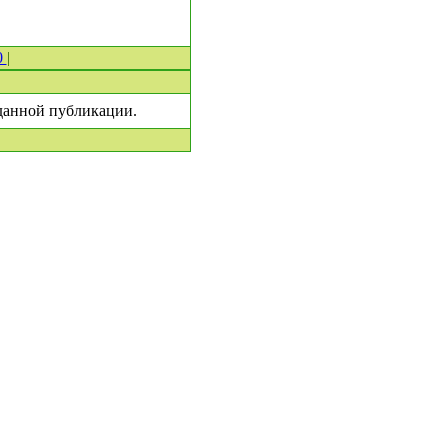
0
|
 данной публикации.