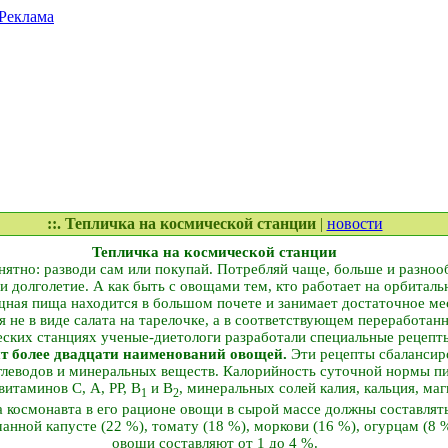
Реклама
::. Тепличка на космической станции
|
новости
Тепличка на космической станции
нятно: разводи сам или покупай. Потребляй чаще, больше и разнооб
и долголетие. А как быть с овощами тем, кто работает на орбитал
ощная пища находится в большом почете и занимает достаточное ме
 не в виде салата на тарелочке, а в соответствующем переработанн
еских станциях ученые-диетологи разработали специальные рецепт
т более двадцати наименований овощей.
Эти рецепты сбалансир
глеводов и минеральных веществ. Калорийность суточной нормы пищ
витаминов С, А, РР, В
и В
, минеральных солей калия, кальция, маг
1
2
 космонавта в его рационе овощи в сырой массе должны составлять
анной капусте (22 %), томату (18 %), моркови (16 %), огурцам (8 %
овощи составляют от 1 до 4 %.