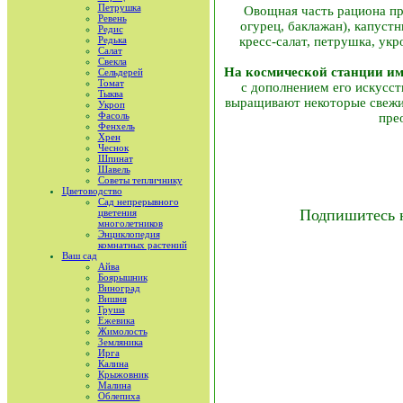
Петрушка
Овощная часть рациона пре
Ревень
огурец, баклажан), капустн
Редис
кресс-салат, петрушка, ук
Редька
Салат
Свекла
На космической станции им
Сельдерей
Томат
с дополнением его искусст
Тыква
выращивают некоторые свежи
Укроп
Фасоль
пре
Фенхель
Хрен
Чеснок
Шпинат
Шавель
Советы тепличнику
Цветоводство
Сад непрерывного
Подпишитесь 
цветения
многолетников
Энциклопедия
комнатных растений
Ваш сад
Айва
Боярышник
Виноград
Вишня
Груша
Ежевика
Жимолость
Земляника
Ирга
Калина
Крыжовник
Малина
Облепиха