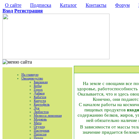
О сайте
Подписка
Каталог
Контакты
Форум
Вход
Регистрация
На главную
Овощеводство
Баклажан
На земле с овощами все по
Бобы
здоровье, работоспособность 
Горох
Дайкон
Оказывается, что и здесь ов
Кабачок
Конечно, они подаются
Капуста
С началом работы на космич
Картофель
Лук
пищевых продуктов
входи
Любисток
содержанию белков, жиров, у
Мелисса лимонная
Морковь
ней обязательно наличие 
Мята
В зависимости от массы тела
Огурец
Пастернак
значение придается белокоч
Патисон
Перец