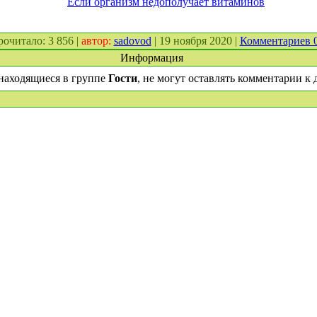
Если организм недополучает витаминов
прочитало: 3 856 |
автор:
sadovod
| 19 ноября 2020 |
Комментариев 
Информация
находящиеся в группе
Гости
, не могут оставлять комментарии к