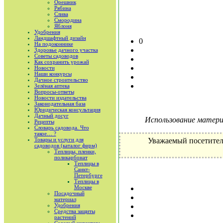
Орешник
Рябина
Слива
Смородина
Яблоня
Удобрения
Ландшафтный дизайн
0
На подоконнике
Здоровье дачного участка
Советы садоводов
Как сохранить урожай
Новости
Наши конкурсы
Дачное строительство
Зелёная аптека
Вопросы-ответы
Новости издательства
Законодательная база
Юридическая консультация
Дачный досуг
Использование материа
Рецепты
Словарь садовода. Что
такое… ?
Товары и услуги для
Уважаемый посетител
садоводов (каталог фирм)
Теплицы, пленки,
поликарбонат
Теплицы в
Санкт-
Петербурге
Теплицы в
Москве
Посадочный
материал
Удобрения
Средства защиты
растений