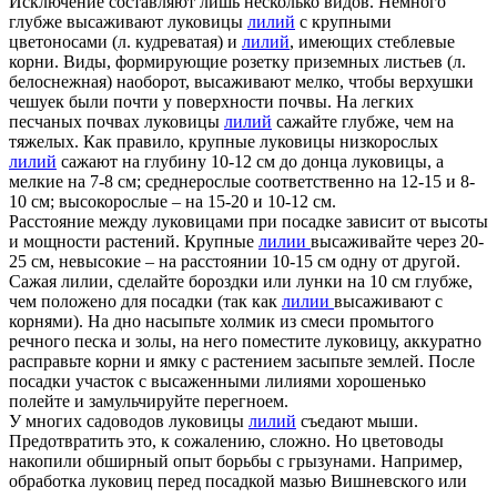
Исключение составляют лишь несколько видов. Немного
глубже высаживают луковицы
лилий
с крупными
цветоносами (л. кудреватая) и
лилий
, имеющих стеблевые
корни. Виды, формирующие розетку приземных листьев (л.
белоснежная) наоборот, высаживают мелко, чтобы верхушки
чешуек были почти у поверхности почвы. На легких
песчаных почвах луковицы
лилий
сажайте глубже, чем на
тяжелых. Как правило, крупные луковицы низкорослых
лилий
сажают на глубину 10-12 см до донца луковицы, а
мелкие на 7-8 см; среднерослые соответственно на 12-15 и 8-
10 см; высокорослые – на 15-20 и 10-12 см.
Расстояние между луковицами при посадке зависит от высоты
и мощности растений. Крупные
лилии
высаживайте через 20-
25 см, невысокие – на расстоянии 10-15 см одну от другой.
Сажая лилии, сделайте бороздки или лунки на 10 см глубже,
чем положено для посадки (так как
лилии
высаживают с
корнями). На дно насыпьте холмик из смеси промытого
речного песка и золы, на него поместите луковицу, аккуратно
расправьте корни и ямку с растением засыпьте землей. После
посадки участок с высаженными лилиями хорошенько
полейте и замульчируйте перегноем.
У многих садоводов луковицы
лилий
съедают мыши.
Предотвратить это, к сожалению, сложно. Но цветоводы
накопили обширный опыт борьбы с грызунами. Например,
обработка луковиц перед посадкой мазью Вишневского или