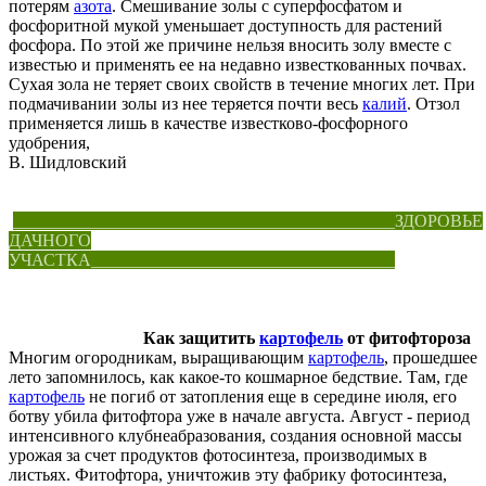
потерям
азота
. Смешивание золы с суперфосфатом и
фосфоритной мукой уменьшает доступность для растений
фосфора. По этой же причине нельзя вносить золу вместе с
известью и применять ее на недавно известкованных почвах.
Сухая зола не теряет своих свойств в течение многих лет. При
подмачивании золы из нее теряется почти весь
калий
. Отзол
применяется лишь в качестве известково-фосфорного
удобрения,
В. Шидловский
____________________________________________ЗДОРОВЬЕ
ДАЧНОГО
УЧАСТКА___________________________________
Как защитить
картофель
от фитофтороза
Многим огородникам, выращивающим
картофель
, прошедшее
лето запомнилось, как какое-то кошмарное бедствие. Там, где
картофель
не погиб от затопления еще в середине июля, его
ботву убила фитофтора уже в начале августа. Август - период
интенсивного клубнеабразования, создания основной массы
урожая за счет продуктов фотосинтеза, производимых в
листьях. Фитофтора, уничтожив эту фабрику фотосинтеза,