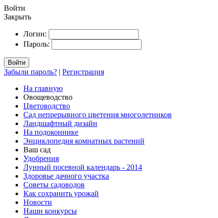
Войти
Закрыть
Логин:
Пароль:
Войти
Забыли пароль?
|
Регистрация
На главную
Овощеводство
Цветоводство
Сад непрерывного цветения многолетников
Ландшафтный дизайн
На подоконнике
Энциклопедия комнатных растений
Ваш сад
Удобрения
Лунный посевной календарь - 2014
Здоровье дачного участка
Советы садоводов
Как сохранить урожай
Новости
Наши конкурсы