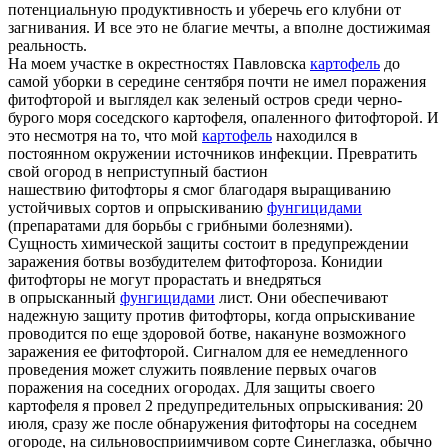
потенциальную продуктивность и уберечь его клубни от
загнивания. И все это не благие мечты, а вполне достижимая
реальность.
На моем участке в окрестностях Павловска
картофель
до
самой уборки в середине сентября почти не имел поражения
фитофторой и выглядел как зеленый остров среди черно-
бурого моря соседского картофеля, опаленного фитофторой. И
это несмотря на то, что мой
картофель
находился в
постоянном окружении источников инфекции. Превратить
свой огород в неприступный бастион
нашествию фитофторы я смог благодаря выращиванию
устойчивых сортов и опрыскиванию
фунгицидами
(препаратами для борьбы с грибными болезнями).
Сущность химической защиты состоит в предупреждении
заражения ботвы возбудителем фитофтороза. Конидии
фитофторы не могут прорастать и внедряться
в опрысканный
фунгицидами
лист. Они обеспечивают
надежную защиту против фитофторы, когда опрыскивание
проводится по еще здоровой ботве, накануне возможного
заражения ее фитофторой. Сигналом для ее немедленного
проведения может служить появление первых очагов
поражения на соседних огородах. Для защиты своего
картофеля я провел 2 предупредительных опрыскивания: 20
июля, сразу же после обнаружения фитофторы на соседнем
огороде, на сильновосприимчивом сорте Синеглазка, обычно