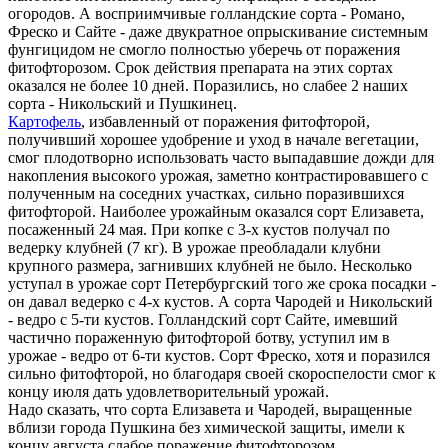
огородов. А восприимчивые голландские сорта - Романо,
Фреско и Сайте - даже двукратное опрыскивание системным
фунгицидом не смогло полностью уберечь от поражения
фитофторозом. Срок действия препарата на этих сортах
оказался не более 10 дней. Поразились, но слабее 2 наших
сорта - Никольский и Пушкинец.
Картофель
, избавленный от поражения фитофторой,
получивший хорошее удобрение и уход в начале вегетации,
смог плодотворно использовать часто выпадавшие дожди для
накопления высокого урожая, заметно контрастировавшего с
полученным на соседних участках, сильно поразившихся
фитофторой. Наиболее урожайным оказался сорт Елизавета,
посаженный 24 мая. При копке с 3-х кустов получал по
ведерку клубней (7 кг). В урожае преобладали клубни
крупного размера, загнивших клубней не было. Несколько
уступал в урожае сорт Петербургский того же срока посадки -
он давал ведерко с 4-х кустов. А сорта Чародей и Никольский
- ведро с 5-ти кустов. Голландский сорт Сайте, имевший
частично пораженную фитофторой ботву, уступил им в
урожае - ведро от 6-ти кустов. Сорт Фреско, хотя и поразился
сильно фитофторой, но благодаря своей скороспелости смог к
концу июля дать удовлетворительный урожай.
Надо сказать, что сорта Елизавета и Чародей, выращенные
вблизи города Пушкина без химической защиты, имели к
концу августа слабое поражение фитофторозом.