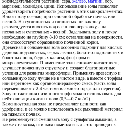
жизнедеятельности растений: сера,
железо
,
магний
, бор,
марганец, молибден, цинк. Использование золы позволяет
удовлетворить потребность растений в этих микроэлементах.
Вносят золу осенью, при основной обработке почвы, или
весной. На суглинистых и глинистых почвах золу
рекомендуется вносить под осеннюю перекопку, а на
песчаных и супесчаных - весной. Заделывать золу в почву
необходимо на глубину 8-10 см; оставленная на поверхности,
она способствует образованию почвенной корки.
Древесная и соломенная зола особенно подходит для кислых
дерново-подзолистых, серых лесных, болотно-подзолистых и
болотных почв, бедных калием, фосфором и
микроэлементами. Применение золы снижает кислотность,
улучшает почвенную структуру и создает благоприятные
условия для развития микрофлоры. Применять древесную и
соломенную золу лучше не в чистом виде, а вместе с торфом
или перегноем как органоминеральную смесь (часть золы
перемешивают с 2-4 частями влажного торфа или перегноя).
Золу от сжигания низинного торфа можно использовать для
нейтрализации кислых почв (0,5—0,7 кг/м2).
Каменноугольная зола не представляет ценности как
удобрение, и ее можно использовать как рыхлящий материал
на тяжелых почвах.
Не рекомендуется смешивать золу с сульфатом аммония, а
также с навозом, птичьим пометом и т. д - это приводит к