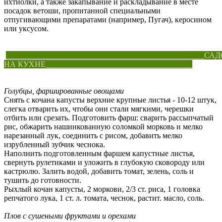
ихтиолки, а также закапывание и раскладывание в месте
посадок ветоши, пропитанной специальными
отпугивающими препаратами (например, Пугач), керосином
или уксусом.
__________________________________________________С
НА КУХНЕ_____________________________________
Голубцы, фаршированные овощами
Снять с кочана капусты верхние крупные листья - 10-12 штук,
слегка отварить их, чтобы они стали мягкими, черешки
отбить или срезать. Подготовить фарш: сварить рассыпчатый
рис, обжарить нашинкованную соломкой морковь и мелко
нарезанный лук, соединить с рисом, добавить мелко
изрубленный зубчик чеснока.
Наполнить подготовленным фаршем капустные листья,
свернуть рулетиками и уложить в глубокую сковороду или
кастрюлю. Залить водой, добавить томат, зелень, соль и
тушить до готовности.
Рыхлый кочан капусты, 2 моркови, 2/3 ст. риса, 1 головка
репчатого лука, 1 ст. л. томата, чеснок, растит. масло, соль.
Плов с сушеными фруктами и орехами