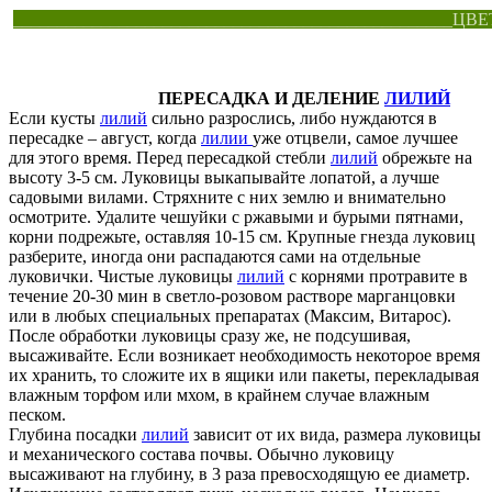
__________________________________________________ЦВ
ПЕРЕСАДКА И ДЕЛЕНИЕ
ЛИЛИЙ
Если кусты
лилий
сильно разрослись, либо нуждаются в
пересадке – август, когда
лилии
уже отцвели, самое лучшее
для этого время. Перед пересадкой стебли
лилий
обрежьте на
высоту 3-5 см. Луковицы выкапывайте лопатой, а лучше
садовыми вилами. Стряхните с них землю и внимательно
осмотрите. Удалите чешуйки с ржавыми и бурыми пятнами,
корни подрежьте, оставляя 10-15 см. Крупные гнезда луковиц
разберите, иногда они распадаются сами на отдельные
луковички. Чистые луковицы
лилий
с корнями протравите в
течение 20-30 мин в светло-розовом растворе марганцовки
или в любых специальных препаратах (Максим, Витарос).
После обработки луковицы сразу же, не подсушивая,
высаживайте. Если возникает необходимость некоторое время
их хранить, то сложите их в ящики или пакеты, перекладывая
влажным торфом или мхом, в крайнем случае влажным
песком.
Глубина посадки
лилий
зависит от их вида, размера луковицы
и механического состава почвы. Обычно луковицу
высаживают на глубину, в 3 раза превосходящую ее диаметр.