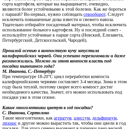
сорта картофеля, которые вы выращиваете, очевидно,
являются более устойчивыми к этой болезни. Как же бороться
с паршой? Во-первых, нужно соблюдать
севооборот
. Следует
исключить повышенные дозы извести и свежего навоза.
Тщательно отбирайте посадочный материал, чтобы исключить
использование больного картофеля. Ну и последний совет -
используйте устойчивые к парше сорта (Невский, Елизавета,
Петербургский, Детскосельский, Чародей).
Прошлой осенью в компостную кучу запустила
калифорнийских червей. Они успешно перезимовали и даже
размножились. Можно ли этот компост класть под
посадки нынешнего года?
М. Иванова, С.-Петербург
При температуре 18-20°С цикл переработки компоста
калифорнийскими червями составляет 3-4 месяца. Зима в этом
году была теплой, поэтому скорее всего компост достиг
необходимого качества. Значит, его можно использовать под
посадки уже в этом сезоне.
Какие многолетники цветут в год посадки?
С. Иванова, Сертолово
Такие многолетники, как
агератум
,
алиссум
,
дельфиниум
,
лихнис
и другие можно вырастить так, чтобы они цвели в год
посадки. Для этого семена высевают в парники рано весной