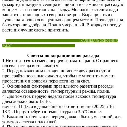
(в марте), пикируют сеянцы в ящики и высаживают рассаду в
конце мая - начале июня на грядку. Молодые растения надо
защитить от холодных северных ветров. Выращивать их
лучше на хорошо освещенных солнцем местах. Почва должна
быть хорошо удобрена. Полив умеренный. В жаркую погоду
растения лучше слегка притенить.
____________________________________________КАЛЕНДАРЬ ОСНОВНЫХ
РАБОТ_____________________________________
Советы по выращиванию рассады
1.Не стоит сеять семена перцев и томатов рано. От раннего
посева рассада вытягивается.
2. Перед появлением всходов не менее двух раз в сутки
проверяйте посевные емкости, чтобы не упустить момент
прорастания и вовремя перенести их на свет.
3. Основными факторами правильного развития рассады
являются освещенность, температурный режим, полив.
4. Для томатов первую неделю после всходов температура
днем должна быть 13-16,
ночью - 11-13, а в дальнейшем соответственно 20-25 и 16-
18°С. Перцу требуется температура на 3-5°С выше.
5. Влажность почвы для перцев должна быть умеренной, для
томатов - слегка подсохшей.
6. При вытягивании растений томата температуру воздуха