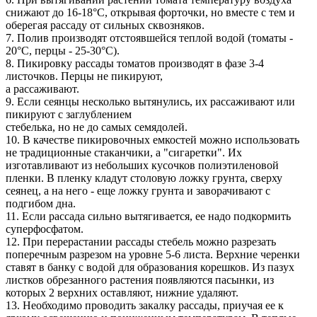
снижают до 16-18°С, открывая форточки, но вместе с тем и
оберегая рассаду от сильных сквозняков.
7. Полив производят отстоявшейся теплой водой (томаты -
20°С, перцы - 25-30°С).
8. Пикировку рассады томатов производят в фазе 3-4
листочков. Перцы не пикируют,
а рассаживают.
9. Если сеянцы несколько вытянулись, их рассаживают или
пикируют с заглублением
стебелька, но не до самых семядолей.
10. В качестве пикировочных емкостей можно использовать
не традиционные стаканчики, а "сигаретки". Их
изготавливают из небольших кусочков полиэтиленовой
пленки. В пленку кладут столовую ложку грунта, сверху
сеянец, а на него - еще ложку грунта и заворачивают с
подгибом дна.
11. Если рассада сильно вытягивается, ее надо подкормить
суперфосфатом.
12. При перерастании рассады стебель можно разрезать
поперечным разрезом на уровне 5-6 листа. Верхние черенки
ставят в банку с водой для образования корешков. Из пазух
листков обрезанного растения появляются пасынки, из
которых 2 верхних оставляют, нижние удаляют.
13. Необходимо проводить закалку рассады, приучая ее к