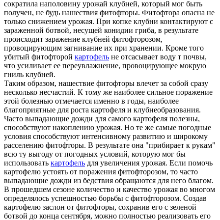
сократила наполовину урожай клубней, который мог быть
получен, не будь нашествия фитофторы. Фитофтора опасна не
только снижением урожая. При копке клубни контактируют с
зараженной ботвой, несущей конидии гриба, в результате
происходит заражение клубней фитофторозом,
провоцирующим загнивание их при хранении. Кроме того
убитый фитофторой
картофель
не отсасывает воду т почвы,
что усиливает ее переувлажнение, провоцирующее мокрую
гниль клубней.
Таким образом, нашествие фитофторы влечет за собой сразу
несколько несчастий. К тому же наиболее сильное поражение
этой болезнью отмечается именно в годы, наиболее
благоприятные для роста картофеля и клубнеобразования.
Часто выпадающие дожди для самого картофеля полезны,
способствуют накоплению урожая. Но те же самые погодные
условия способствуют интенсивному развитию и широкому
расселению фитофторы. В результате она "прибирает к рукам"
всю ту выгоду от погодных условий, которую мог бы
использовать
картофель
для увеличения урожая. Если помочь
картофелю устоять от поражения фитофторозом, то часто
выпадающие дожди из бедствия обращаются для него благом.
В прошедшем сезоне количество и качество урожая во многом
определялось успешностью борьбы с фитофторозом. Создав
картофелю заслон от фитофторы, сохранив его с зеленой
ботвой до конца сентября, можно полностью реализовать его