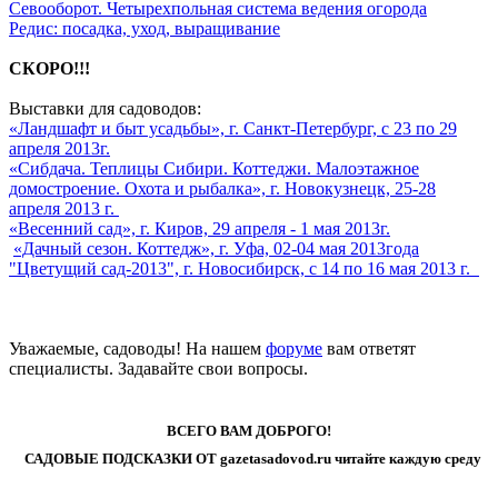
Севооборот. Четырехпольная система ведения огорода
Редис: посадка, уход, выращивание
СКОРО!!!
Выставки для садоводов:
«Ландшафт и быт усадьбы», г. Санкт-Петербург, с 23 по 29
апреля 2013г.
«Сибдача. Теплицы Сибири. Коттеджи. Малоэтажное
домостроение. Охота и рыбалка», г. Новокузнецк, 25-28
апреля 2013 г.
«Весенний сад», г. Киров, 29 апреля - 1 мая 2013г.
«Дачный сезон. Коттедж», г. Уфа, 02-04 мая 2013года
"Цветущий сад-2013", г. Новосибирск, с 14 по 16 мая 2013 г.
Уважаемые, садоводы! На нашем
форуме
вам ответят
специалисты. Задавайте свои вопросы.
ВСЕГО ВАМ ДОБРОГО!
САДОВЫЕ ПОДСКАЗКИ ОТ gazetasadovod.ru читайте каждую среду