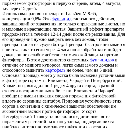
поражаемом фитофторой в первую очередь, затем, 4 августа,
т.е. через 15 дней.
Использовал раствор препарата Гальбен М 8-65,
концентрации 0,6%. Это
фунгицид
системного действия,
защищающий от заражения не только опрысканные листья, но
и молодые вырастающие листья. Защитный эффект препарата
продолжается в течение 12-14 дней после оп-рыскивания. Для
его проведения нужно выбрать день без дождя, чтобы
препарат попал на сухую ботву. Препарат быстро впитывается
в листья, так что если через 4 часа после обработки и пойдет
дождь, он не ослабит действие химической защиты против
фитофторы. В этом достоинство системных
фунгицидов
в
отличие от медного купороса, легко смываемого дождем и
способного защитить
картофель
не более, чем на 5 дней.
Основная площадь моего участка была засажена устойчивыми
к фитофторе сортами - Елизавета, Чародей и Петербургский.
Кроме того, высадил по 1 рядку 4 других сорта, в разной
степени восприимчивых к болезни. Елизавета и Чародей
вообще не имели никаких следов поражения фитофторой
вплоть до середины сентября. Природная устойчивость этих
сортов в сочетании с химической защитой обеспечили им
абсолютный заслон против фитофторы. У сорта
Петербургский 15 августа появились единичные пятна
поражения у растений на краю участка, подвергавшихся
наиболее интенсивному заносу инфекции с соседних