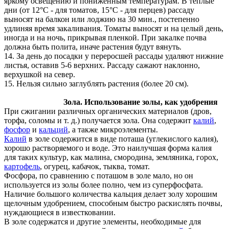
яркому освещению и пониженным температурам. В теплые
дни (от 12°С - для томатов, 15°С - для перцев) рассаду
выносят на балкон или лоджию на 30 мин., постепенно
удлиняя время закаливания. Томаты выносят и на целый день,
иногда и на ночь, прикрывая пленкой. При закалке почва
должна быть полита, иначе растения будут вянуть.
14. За день до посадки у переросшей рассады удаляют нижние
листья, оставив 5-6 верхних. Рассаду сажают наклонно,
верхушкой на север.
15. Нельзя сильно заглублять растения (более 20 см).
Зола. Использование золы, как удобрения
При сжигании различных органических материалов (дров,
торфа, соломы и т. д.) получается зола. Она содержит
калий
,
фосфор
и
кальций
, а также микроэлементы.
Калий
в золе содержится в виде поташа (углекислого калия),
хорошо растворяемого и воде. Это наилучшая форма калия
для таких культур, как малина, смородина, земляника, горох,
картофель
, огурец, кабачок, тыква, томат.
Фосфора, по сравнению с поташом в золе мало, но он
используется из золы более полно, чем из суперфосфата.
Наличие большого количества кальция делает золу хорошим
щелочным удобрением, способным быстро раскислять почвы,
нуждающиеся в известковании.
В золе содержатся и другие элементы, необходимые для