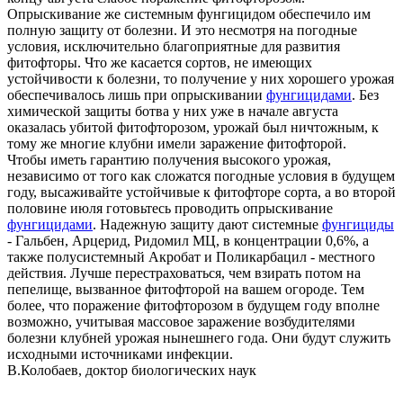
Опрыскивание же системным фунгицидом обеспечило им
полную защиту от болезни. И это несмотря на погодные
условия, исключительно благоприятные для развития
фитофторы. Что же касается сортов, не имеющих
устойчивости к болезни, то получение у них хорошего урожая
обеспечивалось лишь при опрыскивании
фунгицидами
. Без
химической защиты ботва у них уже в начале августа
оказалась убитой фитофторозом, урожай был ничтожным, к
тому же многие клубни имели заражение фитофторой.
Чтобы иметь гарантию получения высокого урожая,
независимо от того как сложатся погодные условия в будущем
году, высаживайте устойчивые к фитофторе сорта, а во второй
половине июля готовьтесь проводить опрыскивание
фунгицидами
. Надежную защиту дают системные
фунгициды
- Гальбен, Арцерид, Ридомил МЦ, в концентрации 0,6%, а
также полусистемный Акробат и Поликарбацил - местного
действия. Лучше перестраховаться, чем взирать потом на
пепелище, вызванное фитофторой на вашем огороде. Тем
более, что поражение фитофторозом в будущем году вполне
возможно, учитывая массовое заражение возбудителями
болезни клубней урожая нынешнего года. Они будут служить
исходными источниками инфекции.
В.Колобаев, доктор биологических наук