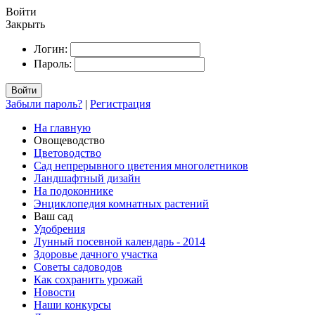
Войти
Закрыть
Логин:
Пароль:
Войти
Забыли пароль?
|
Регистрация
На главную
Овощеводство
Цветоводство
Сад непрерывного цветения многолетников
Ландшафтный дизайн
На подоконнике
Энциклопедия комнатных растений
Ваш сад
Удобрения
Лунный посевной календарь - 2014
Здоровье дачного участка
Советы садоводов
Как сохранить урожай
Новости
Наши конкурсы