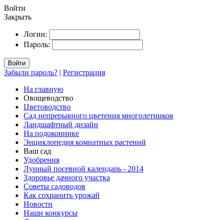
Войти
Закрыть
Логин:
Пароль:
Войти
Забыли пароль?
|
Регистрация
На главную
Овощеводство
Цветоводство
Сад непрерывного цветения многолетников
Ландшафтный дизайн
На подоконнике
Энциклопедия комнатных растений
Ваш сад
Удобрения
Лунный посевной календарь - 2014
Здоровье дачного участка
Советы садоводов
Как сохранить урожай
Новости
Наши конкурсы