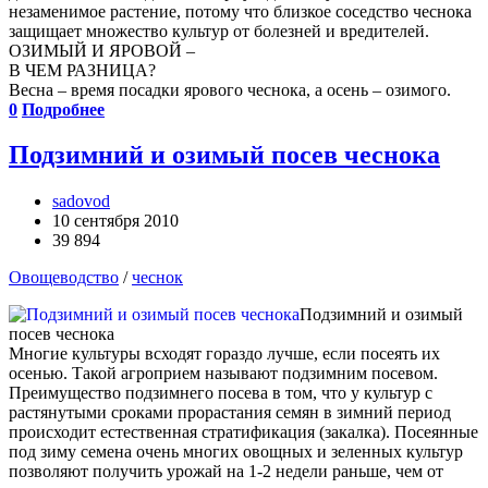
незаменимое растение, потому что близкое соседство чеснока
защищает множество культур от болезней и вредителей.
ОЗИМЫЙ И ЯРОВОЙ –
В ЧЕМ РАЗНИЦА?
Весна – время посадки ярового чеснока, а осень – озимого.
0
Подробнее
Подзимний и озимый посев чеснока
sadovod
10 сентября 2010
39 894
Овощеводство
/
чеснок
Подзимний и озимый
посев чеснока
Многие культуры всходят гораздо лучше, если посеять их
осенью. Такой агроприем называют подзимним посевом.
Преимущество подзимнего посева в том, что у культур с
растянутыми сроками прорастания семян в зимний период
происходит естественная стратификация (закалка). Посеянные
под зиму семена очень многих овощных и зеленных культур
позволяют получить урожай на 1-2 недели раньше, чем от