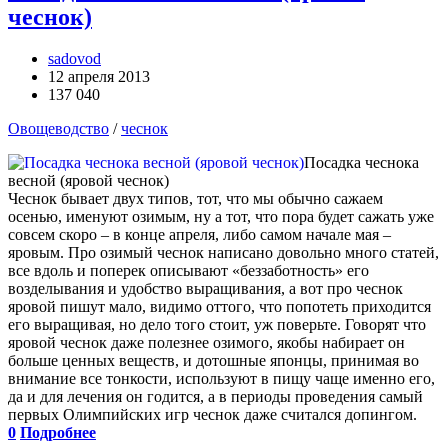
чеснок)
sadovod
12 апреля 2013
137 040
Овощеводство
/
чеснок
Посадка чеснока
весной (яровой чеснок)
Чеснок бывает двух типов, тот, что мы обычно сажаем
осенью, именуют озимым, ну а тот, что пора будет сажать уже
совсем скоро – в конце апреля, либо самом начале мая –
яровым. Про озимый чеснок написано довольно много статей,
все вдоль и поперек описывают «беззаботность» его
возделывания и удобство выращивания, а вот про чеснок
яровой пишут мало, видимо оттого, что попотеть приходится
его выращивая, но дело того стоит, уж поверьте. Говорят что
яровой чеснок даже полезнее озимого, якобы набирает он
больше ценных веществ, и дотошные японцы, принимая во
внимание все тонкости, используют в пищу чаще именно его,
да и для лечения он годится, а в периоды проведения самый
первых Олимпийских игр чеснок даже считался допингом.
0
Подробнее