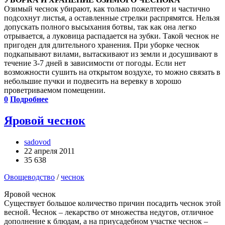
Озимый чеснок убирают, как только пожелтеют и частично
подсохнут листья, а оставленные стрелки распрямятся. Нельзя
допускать полного высыхания ботвы, так как она легко
отрывается, а луковица распадается на зубки. Такой чеснок не
пригоден для длительного хранения. При уборке чеснок
подкапывают вилами, вытаскивают из земли и досушивают в
течение 3-7 дней в зависимости от погоды. Если нет
возможности сушить на открытом воздухе, то можно связать в
небольшие пучки и подвесить на веревку в хорошо
проветриваемом помещении.
0
Подробнее
Яровой чеснок
sadovod
22 апреля 2011
35 638
Овощеводство
/
чеснок
Яровой чеснок
Существует большое количество причин посадить чеснок этой
весной. Чеснок – лекарство от множества недугов, отличное
дополнение к блюдам, а на приусадебном участке чеснок –