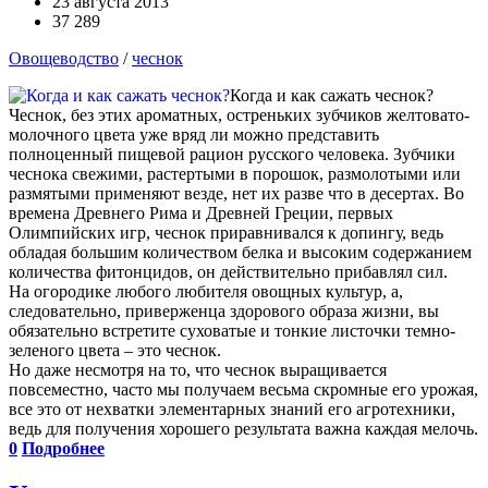
23 августа 2013
37 289
Овощеводство
/
чеснок
Когда и как сажать чеснок?
Чеснок, без этих ароматных, остреньких зубчиков желтовато-
молочного цвета уже вряд ли можно представить
полноценный пищевой рацион русского человека. Зубчики
чеснока свежими, растертыми в порошок, размолотыми или
размятыми применяют везде, нет их разве что в десертах. Во
времена Древнего Рима и Древней Греции, первых
Олимпийских игр, чеснок приравнивался к допингу, ведь
обладая большим количеством белка и высоким содержанием
количества фитонцидов, он действительно прибавлял сил.
На огородике любого любителя овощных культур, а,
следовательно, приверженца здорового образа жизни, вы
обязательно встретите суховатые и тонкие листочки темно-
зеленого цвета – это чеснок.
Но даже несмотря на то, что чеснок выращивается
повсеместно, часто мы получаем весьма скромные его урожая,
все это от нехватки элементарных знаний его агротехники,
ведь для получения хорошего результата важна каждая мелочь.
0
Подробнее