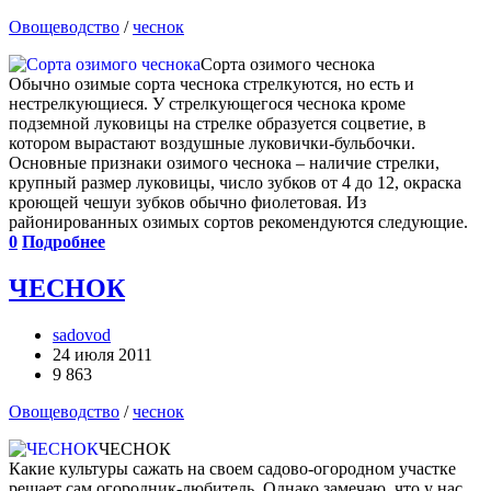
Овощеводство
/
чеснок
Сорта озимого чеснока
Обычно озимые сорта чеснока стрелкуются, но есть и
нестрелкующиеся. У стрелкующегося чеснока кроме
подземной луковицы на стрелке образуется соцветие, в
котором вырастают воздушные луковички-бульбочки.
Основные признаки озимого чеснока – наличие стрелки,
крупный размер луковицы, число зубков от 4 до 12, окраска
кроющей чешуи зубков обычно фиолетовая. Из
районированных озимых сортов рекомендуются следующие.
0
Подробнее
ЧЕСНОК
sadovod
24 июля 2011
9 863
Овощеводство
/
чеснок
ЧЕСНОК
Какие культуры сажать на своем садово-огородном участке
решает сам огородник-любитель. Однако замечаю, что у нас