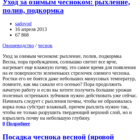
Уход за озимым чесноком: рыхление,
полив, подкормка
sadovod
16 апреля 2013
67 868
Овощеводство
/
чеснок
Уход за озимым чесноком: рыхление, полив, подкормка
Весна, пора пробуждения, солнышко светит все ярче,
нагревает еще влажную почву, это самое время для появления
на ее поверхности зелененьких стрелочек озимого чеснока.
Ростки его не боятся даже небольших минусовых температур,
помните, как мы сажали его осенью? Пора продолжить
начатую работу и если вы хотите получить большие урожаи
полезных остреньких зубчиков нужно действовать уже сейчас.
Начинать следует с рыхления почвы, чтобы не образовалась
корка пока субстрат влажный, причем рыхлить нужно так,
чтобы не только разрушить твердеющий верхний слой, но и
взрыхлить почву на небольшую глубину.
0
Подробнее
Посадка чеснока весной (яровой