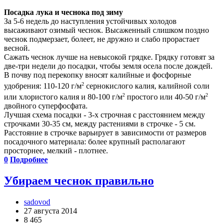
Посадка лука и чеснока под зиму
За 5-6 недель до наступления устойчивых холодов
высаживают озимый чеснок. Высаженный слишком поздно
чеснок подмерзает, болеет, не дружно и слабо прорастает
весной.
Сажать чеснок лучше на невысокой грядке. Грядку готовят за
две-три недели до посадки, чтобы земля осела после дождей.
В почву под перекопку вносят калийные и фосфорные
2
удобрения: 110-120 г/м
сернокислого калия, калийной соли
2
2
или хлористого калия и 80-100 г/м
простого или 40-50 г/м
двойного суперфосфата.
Лучшая схема посадки - 3-х строчная с расстоянием между
строчками 30-35 см, между растениями в строчке - 5 см.
Расстояние в строчке варьирует в зависимости от размеров
посадочного материала: более крупный располагают
просторнее, мелкий - плотнее.
0
Подробнее
Убираем чеснок правильно
sadovod
27 августа 2014
8 465