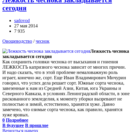
сегодня
sadovod
27 мая 2014
7 935
Овощеводство
/
чеснок
Лежкость чеснока
закладывается сегодня
Как сохранить головки чеснока от высыхания и гниения
ЛЕЖКОСГЬ капризного чеснока зависит от многих причин.
И надо сказать, что в этой проблеме немаловажную роль
играет, конечно же, сорт. Еще Иван Владимирович Мичурин
говорил, что успех дела решает сорт. Южные сорта чеснока,
завезенные к нам из Средней Азии, Китая, юга Украины и
Северного Кавказа, в условиях Ленинградской области, в зоне
рискованного земледелия, к моменту уборки вызревают не
полностью и зимой, естественно, хранятся хуже. Давно
замечено, что озимые сорта чеснока, как правило, хранятся
хуже яровых.
0
Подробнее
В будущее
В прошлое
Вернуться наверх