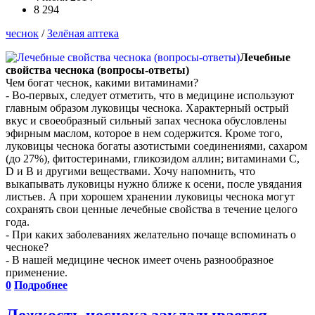
8 294
чеснок
/
Зелёная аптека
Лечебные
свойства чеснока (вопросы-ответы)
Чем богат чеснок, какими витаминами?
- Во-первых, следует отметить, что в медицине используют
главным образом луковицы чеснока. Характерный острый
вкус и своеобразный сильный запах чеснока обусловлены
эфирным маслом, которое в нем содержится. Кроме того,
луковицы чеснока богаты азотистыми соединениями, сахаром
(до 27%), фитостеринами, гликозидом аллин; витаминами С,
D и В и другими веществами. Хочу напомнить, что
выкапывать луковицы нужно ближе к осени, после увядания
листьев. А при хорошем хранении луковицы чеснока могут
сохранять свои ценные лечебные свойства в течение целого
года.
- При каких заболеваниях желательно почаще вспоминать о
чесноке?
- В нашей медицине чеснок имеет очень разнообразное
применение.
0
Подробнее
Лежкость чеснока закладывается