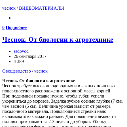
чеснок
/
ВИДЕОМАТЕРИАЛЫ
0
Подробнее
Чеснок. От биологии к агротехнике
sadovod
26 сентября 2017
4 389
Овощеводство
/
чеснок
Чеснок. От биологии к агротехнике
Чеснок требует высокоплодородных и влажных почв из-за
поверхностного расположения основной массы корней.
При подзимней посадке нужно, чтобы зубки успели
укорениться до морозов. Заделка зубков осенью глубже (7 см),
чем весной (5 см). Величина урожая зависит от размера
посадочного материала. Появляющиеся стрелки надо
выламывать как можно раньше. Для повышения лежкости
поливы прекращают за 2-3 недели до уборки. Уборку
стрелкующихся форм чеснока начинают с пожелтением