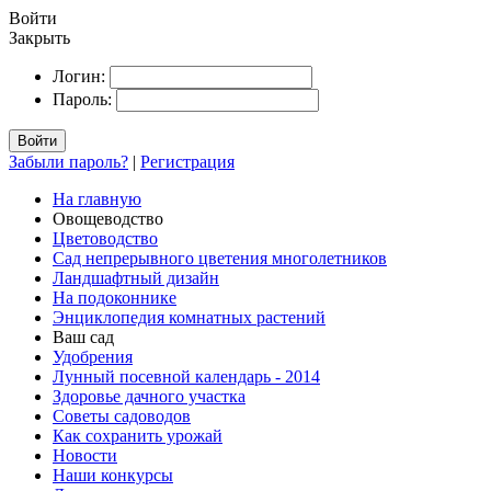
Войти
Закрыть
Логин:
Пароль:
Войти
Забыли пароль?
|
Регистрация
На главную
Овощеводство
Цветоводство
Сад непрерывного цветения многолетников
Ландшафтный дизайн
На подоконнике
Энциклопедия комнатных растений
Ваш сад
Удобрения
Лунный посевной календарь - 2014
Здоровье дачного участка
Советы садоводов
Как сохранить урожай
Новости
Наши конкурсы