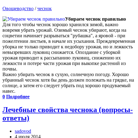
Овощеводство
/
чеснок
Убираем чеснок правильно
Для того чтобы чеснок хорошо хранился зимой, важно
вовремя убрать урожай. Озимый чеснок убирают, когда на
соцветии начинает разрываться "рубашка", а яровой - при
пожелтении листьев, в начале их усыхания. Преждевременная
уборка не только приводит к недобору урожая, но и лежкость
невызревших луковиц снижается. Опоздание с уборкой
урожая приводит к рассыпанию луковиц, снижению их
лежкости и потере части урожая при выкопке растений из
почвы.
Важно убирать чеснок в сухую, солнечную погоду. Хорошо
убранный чеснок хотя бы день должен полежать на грядке, на
солнце, а затем его следует убрать под хорошо продуваемый
навес.
0
Подробнее
Лечебные свойства чеснока (вопросы-
ответы)
sadovod
4 июля 2014