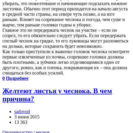
убирать, это пожелтевшие и начинающие подсыхать нижние
листочки. Обычно этот период приходится на начало августа
в средней части страны, на севере чуть позже, а на юге
раньше. Влияет на созревание чеснока и погода, чем суше и
жарче, тем раньше головки годны к уборке.
Главное это не передержать чеснок на участке – если он
созрел, то его обязательно следует убрать. Если передержать
спелый чеснок на грядке, то его луковицы могут разломиться
на дольки, которые сохранить будет невозможно.
Как только приступили к выкопке головок чеснока осмотрите
первые извлеченные из почвы, созревшие головки должны
быть плотными, а зубчики легко отделяющимися один от
другого, ровно, как и пленка, покрывающая их – она должна
счищаться без особых усилий.
0
Подробнее
Желтеют листья у чеснока. В чем
причина?
sadovod
3 июня 2015
13 363
Овощеводство
/
чеснок