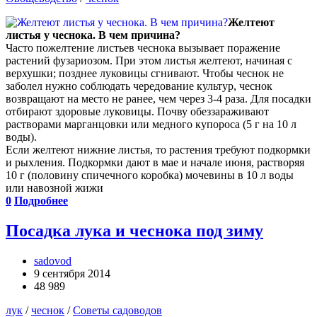
Желтеют
листья у чеснока. В чем причина?
Часто пожелтение листьев чеснока вызывает поражение
растений фузариозом. При этом листья желтеют, начиная с
верхушки; позднее луковицы сгнивают. Чтобы чеснок не
заболел нужно соблюдать чередование культур, чеснок
возвращают на место не ранее, чем через 3-4 раза. Для посадки
отбирают здоровые луковицы. Почву обеззараживают
растворами марганцовки или медного купороса (5 г на 10 л
воды).
Если желтеют нижние листья, то растения требуют подкормки
и рыхления. Подкормки дают в мае и начале июня, растворяя
10 г (половину спичечного коробка) мочевины в 10 л воды
или навозной жижи
0
Подробнее
Посадка лука и чеснока под зиму
sadovod
9 сентября 2014
48 989
лук
/
чеснок
/
Советы садоводов