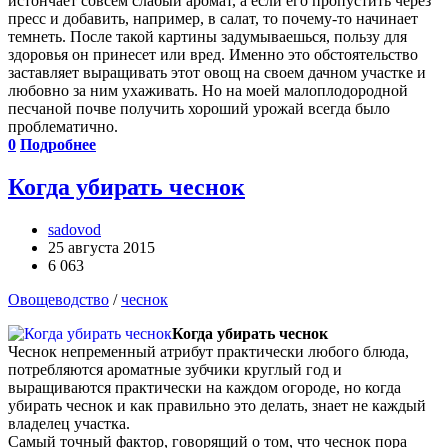
истончает совсем слабый аромат, а если его пропустить через
пресс и добавить, например, в салат, то почему-то начинает
темнеть. После такой картины задумываешься, пользу для
здоровья он принесет или вред. Именно это обстоятельство
заставляет выращивать этот овощ на своем дачном участке и
любовно за ним ухаживать. Но на моей малоплодородной
песчаной почве получить хороший урожай всегда было
проблематично.
0
Подробнее
Когда убирать чеснок
sadovod
25 августа 2015
6 063
Овощеводство
/
чеснок
Когда убирать чеснок
Чеснок непременный атрибут практически любого блюда,
потребляются ароматные зубчики круглый год и
выращиваются практически на каждом огороде, но когда
убирать чеснок и как правильно это делать, знает не каждый
владелец участка.
Самый точный фактор, говорящий о том, что чеснок пора