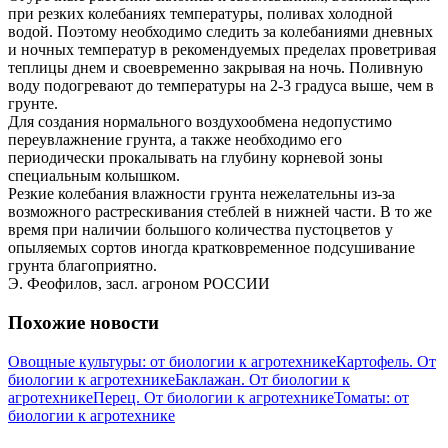
при резких колебаниях температуры, поливах холодной
водой. Поэтому необходимо следить за колебаниями дневных
и ночных температур в рекомендуемых пределах проветривая
теплицы днем и своевременно закрывая на ночь. Поливную
воду подогревают до температуры на 2-3 градуса выше, чем в
грунте.
Для создания нормального воздухообмена недопустимо
переувлажнение грунта, а также необходимо его
периодически прокалывать на глубину корневой зоны
специальным колышком.
Резкие колебания влажности грунта нежелательны из-за
возможного растрескивания стеблей в нижней части. В то же
время при наличии большого количества пустоцветов у
опыляемых сортов иногда кратковременное подсушивание
грунта благоприятно.
Э. Феофилов, засл. агроном РОССИИ
Похожие новости
Овощные культуры: от биологии к агротехнике
Картофель. От
биологии к агротехнике
Баклажан. От биологии к
агротехнике
Перец. От биологии к агротехнике
Томаты: от
биологии к агротехнике