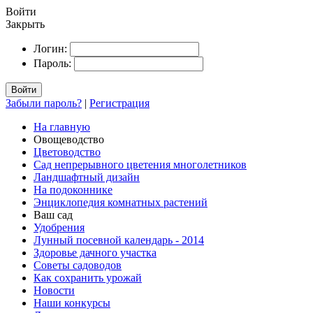
Войти
Закрыть
Логин:
Пароль:
Войти
Забыли пароль?
|
Регистрация
На главную
Овощеводство
Цветоводство
Сад непрерывного цветения многолетников
Ландшафтный дизайн
На подоконнике
Энциклопедия комнатных растений
Ваш сад
Удобрения
Лунный посевной календарь - 2014
Здоровье дачного участка
Советы садоводов
Как сохранить урожай
Новости
Наши конкурсы