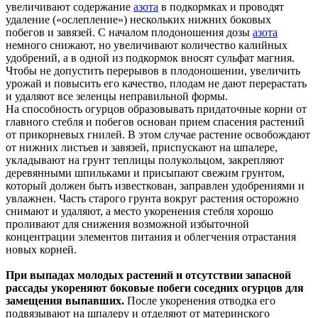
увеличивают содержание
азота
в подкормках и проводят
удаление («ослепление») нескольких нижних боковых
побегов и завязей. С началом плодоношения дозы
азота
немного снижают, но увеличивают количество калийных
удобрений, а в одной из подкормок вносят сульфат магния.
Чтобы не допустить перерывов в плодоношении, увеличить
урожай и повысить его качество, плодам не дают перерастать
и удаляют все зеленцы неправильной формы.
На способность огурцов образовывать придаточные корни от
главного стебля и побегов основан прием спасения растений
от прикорневых гнилей. В этом случае растение освобождают
от нижних листьев и завязей, приспускают на шпалере,
укладывают на грунт теплицы полукольцом, закрепляют
деревянными шпильками и присыпают свежим грунтом,
который должен быть известкован, заправлен удобрениями и
увлажнен. Часть старого грунта вокруг растения осторожно
снимают и удаляют, а место укоренения стебля хорошо
проливают для снижения возможной избыточной
концентрации элементов питания и облегчения отрастания
новых корней.
При выпадах молодых растений и отсутствии запасной
рассады укореняют боковые побеги соседних огурцов для
замещения выпавших.
После укоренения отводка его
подвязывают на шпалеру и отделяют от материнского