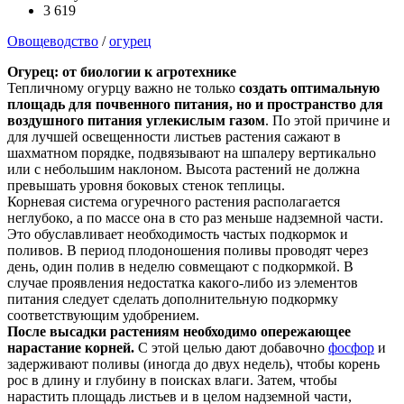
3 619
Овощеводство
/
огурец
Огурец: от биологии к агротехнике
Тепличному огурцу важно не только
создать оптимальную
площадь для почвенного питания, но и пространство для
воздушного питания углекислым газом
. По этой причине и
для лучшей освещенности листьев растения сажают в
шахматном порядке, подвязывают на шпалеру вертикально
или с небольшим наклоном. Высота растений не должна
превышать уровня боковых стенок теплицы.
Корневая система огуречного растения располагается
неглубоко, а по массе она в сто раз меньше надземной части.
Это обуславливает необходимость частых подкормок и
поливов. В период плодоношения поливы проводят через
день, один полив в неделю совмещают с подкормкой. В
случае проявления недостатка какого-либо из элементов
питания следует сделать дополнительную подкормку
соответствующим удобрением.
После высадки растениям необходимо опережающее
нарастание корней.
С этой целью дают добавочно
фосфор
и
задерживают поливы (иногда до двух недель), чтобы корень
рос в длину и глубину в поисках влаги. Затем, чтобы
нарастить площадь листьев и в целом надземной части,