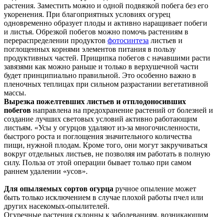
растения. Заместить можно и одной подвязкой побега без его
укоренения. При благоприятных условиях огурец
одновременно образует плоды и активно наращивает побеги
и листья. Обрезкой побегов можно помочь растениям в
перераспределении продуктов
фотосинтеза
листьев и
поглощенных корнями элементов питания в пользу
продуктивных частей. Прищипка побегов с начавшими расти
завязями как можно раньше и только в верхушечной части
будет принципиально правильной. Это особенно важно в
пленочных теплицах при сильном разрастании вегетативной
массы.
Вырезка пожелтевших листьев и отплодоносивших
побегов
направлена на предохранение растений от болезней и
создание лучших световых условий активно работающим
листьям. «Усы у огурцов удаляют из-за многочисленности,
быстрого роста и поглощения значительного количества
пищи, нужной плодам. Кроме того, они могут закручиваться
вокруг отдельных листьев, не позволяя им работать в полную
силу. Польза от этой операции бывает только при самом
раннем удалении «усов».
Для опыляемых сортов огурца
ручное опыление может
быть только исключением в случае плохой работы пчел или
других насекомых-опылителей.
Огуречные растения склонны к заболеваниям, возникающим