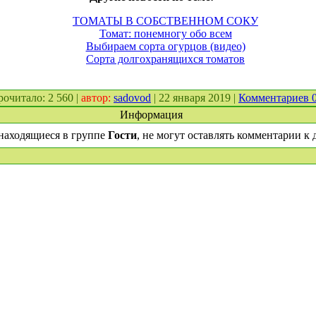
ТОМАТЫ В СОБСТВЕННОМ СОКУ
Томат: понемногу обо всем
Выбираем сорта огурцов (видео)
Сорта долгохранящихся томатов
прочитало: 2 560 |
автор:
sadovod
| 22 января 2019 |
Комментариев 
Информация
находящиеся в группе
Гости
, не могут оставлять комментарии к