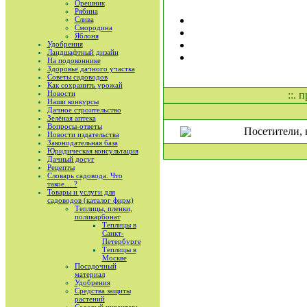
Орешник
Рябина
Слива
Смородина
Яблоня
Удобрения
Ландшафтный дизайн
На подоконнике
Здоровье дачного участка
Советы садоводов
Как сохранить урожай
Новости
::. 
Наши конкурсы
Дачное строительство
Зелёная аптека
Вопросы-ответы
Посетители, 
Новости издательства
Законодательная база
Юридическая консультация
Дачный досуг
Рецепты
Словарь садовода. Что
такое… ?
Товары и услуги для
садоводов (каталог фирм)
Теплицы, пленки,
поликарбонат
Теплицы в
Санкт-
Петербурге
Теплицы в
Москве
Посадочный
материал
Удобрения
Средства защиты
растений