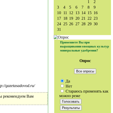
1
2
3
4
5
6
7
8
9
10
11
12
13
14
15
16
17
18
19
20
21
22
23
24
25
26
27
28
29
30
31
Применяете Вы при
выращивании овощных культур
минеральные удобрения?
Опрос
Все опросы
Да
//gazetasadovod.ru/
Нет
Стараюсь применять как
можно реже
Мы рекомендуем Вам