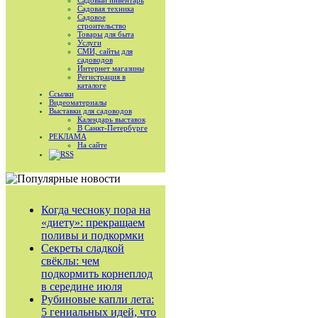
Садовый инвентарь
Садовая техника
Садовое
строительство
Товары для быта
Услуги
СМИ, сайты для
садоводов
Интернет магазины
Регистрация в
каталоге
Ссылки
Видеоматериалы
Выставки для садоводов
Календарь выставок
В Санкт-Петербурге
РЕКЛАМА
На сайте
RSS
Когда чесноку пора на
«диету»: прекращаем
поливы и подкормки
Секреты сладкой
свёклы: чем
подкормить корнеплод
в середине июля
Рубиновые капли лета:
5 гениальных идей, что