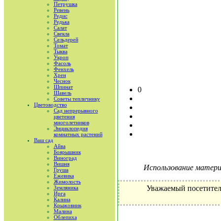
Петрушка
Ревень
Редис
Редька
Салат
Свекла
Сельдерей
Томат
Тыква
Укроп
Фасоль
Фенхель
Хрен
Чеснок
Шпинат
0
Шавель
Советы тепличнику
Цветоводство
Сад непрерывного
цветения
многолетников
Энциклопедия
комнатных растений
Ваш сад
Айва
Боярышник
Виноград
Вишня
Использование материа
Груша
Ежевика
Жимолость
Уважаемый посетител
Земляника
Ирга
Калина
Крыжовник
Малина
Облепиха