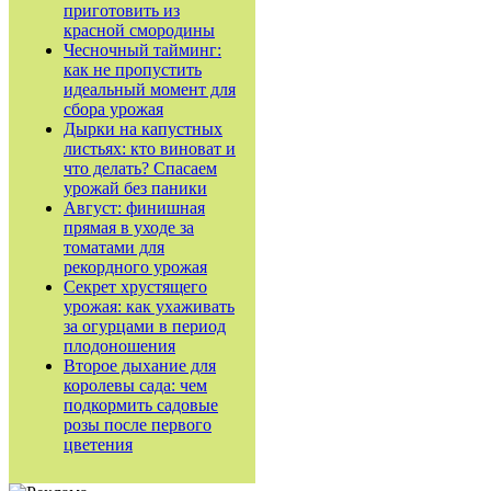
приготовить из
красной смородины
Чесночный тайминг:
как не пропустить
идеальный момент для
сбора урожая
Дырки на капустных
листьях: кто виноват и
что делать? Спасаем
урожай без паники
Август: финишная
прямая в уходе за
томатами для
рекордного урожая
Секрет хрустящего
урожая: как ухаживать
за огурцами в период
плодоношения
Второе дыхание для
королевы сада: чем
подкормить садовые
розы после первого
цветения