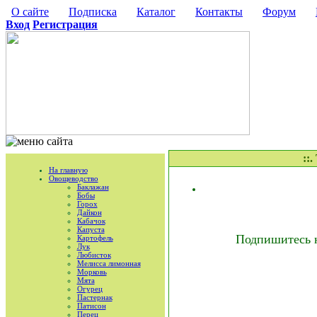
О сайте
Подписка
Каталог
Контакты
Форум
Вход
Регистрация
::
На главную
Овощеводство
Баклажан
Бобы
Горох
Дайкон
Кабачок
Капуста
Подпишитесь 
Картофель
Лук
Любисток
Мелисса лимонная
Морковь
Мята
Огурец
Пастернак
Патисон
Перец