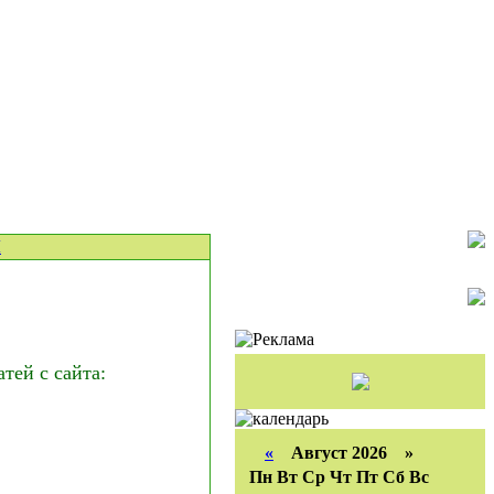
Ы
ей с сайта:
«
Август 2026 »
Пн
Вт
Ср
Чт
Пт
Сб
Вс