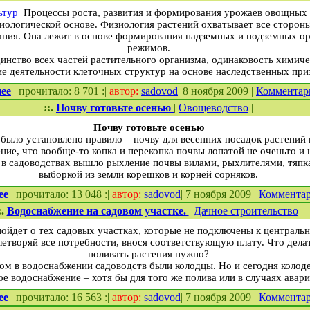
Процессы роста, развития и формирования урожаев овощных к
зиологической основе. Физиология растений охватывает все сторон
ния. Она лежит в основе формирования надземных и подземных ор
режимов.
инство всех частей растительного организма, одинаковость химиче
е деятельности клеточных структур на основе наследственных приз
ее
| прочитало: 8 701 :|
автор:
sadovod
| 8 ноября 2009 |
Комментар
::.
Почву готовьте осенью
|
Овощеводство
|
Почву готовьте осенью
было установлено правило – почву для весенних посадок растений 
ие, что вообще-то копка и перекопка почвы лопатой не очень­то и 
в садоводствах вышло рыхление почвы вилами, рыхлителями, тяпкам
выборкой из земли корешков и корней сорняков.
ее
| прочитало: 13 048 :|
автор:
sadovod
| 7 ноября 2009 |
Коммента
:.
Водоснабжение на садовом участке.
|
Дачное строительство
|
пойдет о тех садовых участках, которые не подключены к централь
летворяй все потребности, внося соответствующую плату. Что делать
поливать растения нужно?
ом в водоснабжении садоводств были колодцы. Но и сегодня колоде
ое водоснабжение – хотя бы для того же полива или в случаях авар
ее
| прочитало: 16 563 :|
автор:
sadovod
| 7 ноября 2009 |
Коммента