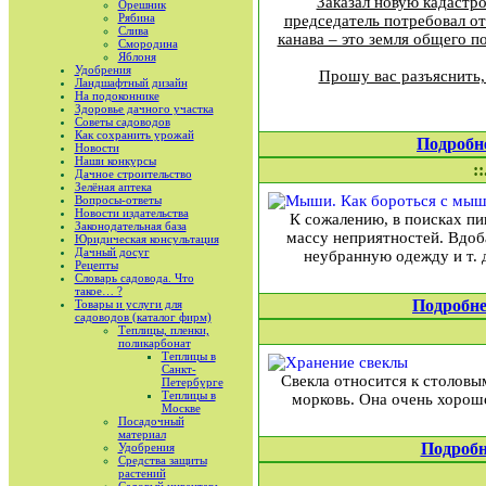
Заказал новую кадастро
Орешник
Рябина
председатель потребовал от 
Слива
канава – это земля общего п
Смородина
Яблоня
Удобрения
Прошу вас разъяснить,
Ландшафтный дизайн
На подоконнике
Здоровье дачного участка
Советы садоводов
Как сохранить урожай
Подробн
Новости
Наши конкурсы
::
Дачное строительство
Зелёная аптека
Вопросы-ответы
Новости издательства
К сожалению, в поисках пи
Законодательная база
массу неприятностей. Вдоба
Юридическая консультация
Дачный досуг
неубранную одежду и т. 
Рецепты
Словарь садовода. Что
такое… ?
Подробне
Товары и услуги для
садоводов (каталог фирм)
Теплицы, пленки,
поликарбонат
Теплицы в
Санкт-
Свекла относится к столовы
Петербурге
Теплицы в
морковь. Она очень хорош
Москве
Посадочный
материал
Подробн
Удобрения
Средства защиты
растений