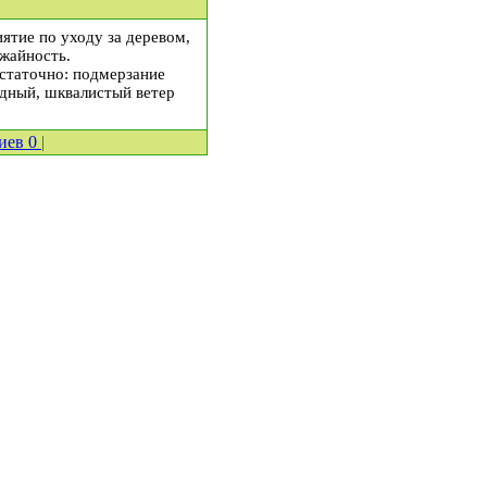
тие по уходу за деревом,
ожайность.
остаточно: подмерзание
одный, шквалистый ветер
иев
0
|