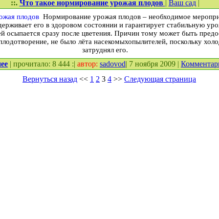
::.
Что такое нормирование урожая плодов
|
Ваш сад
|
Нормирование урожая плодов – необходимое мероприя
держивает его в здоровом состоянии и гарантирует стабильную ур
зей осыпается сразу после цветения. Причин тому может быть пред
плодотворение, не было лёта насекомых­опылителей, поскольку хол
затруднял его.
ее
| прочитало: 8 444 :|
автор:
sadovod
| 7 ноября 2009 |
Комментар
Вернуться назад
<<
1
2
3
4
>>
Следующая страница