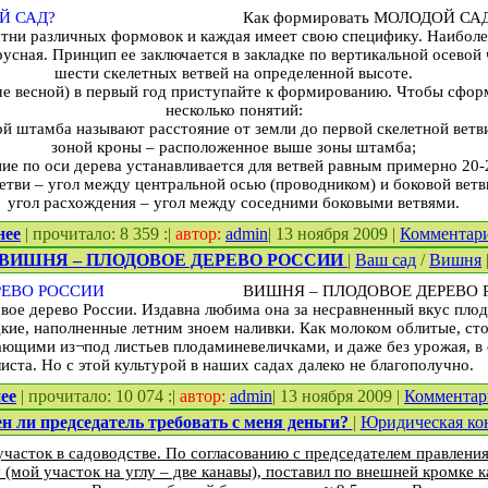
Как формировать МОЛОДОЙ СА
отни различных формовок и каждая имеет свою специфику. Наиболе
усная. Принцип ее заключается в закладке по вертикальной осевой ч
шести скелетных ветвей на определенной высоте.
ше весной) в первый год приступайте к формированию. Чтобы сфор
несколько понятий:
ой штамба называют расстояние от земли до первой скелетной ветв
зоной кроны – расположенное выше зоны штамба;
ие по оси дерева устанавливается для ветвей равным примерно 20-
етви – угол между центральной осью (проводником) и боковой ветв
угол расхождения – угол между соседними боковыми ветвями.
нее
| прочитало: 8 359 :|
автор:
admin
| 13 ноября 2009 |
Комментар
ВИШНЯ – ПЛОДОВОЕ ДЕРЕВО РОССИИ
|
Ваш сад
/
Вишня
ВИШНЯ – ПЛОДОВОЕ ДЕРЕВО 
ое дерево России. Издавна любима она за несравненный вкус плод
адкие, наполненные летним зноем наливки. Как молоком облитые, стоя
ющими из¬под листьев плодами­невеличками, и даже без урожая, в
листа. Но с этой культурой в наших садах далеко не благополучно.
ее
| прочитало: 10 074 :|
автор:
admin
| 13 ноября 2009 |
Коммента
 ли председатель требовать с меня деньги?
|
Юридическая ко
асток в садоводстве. По согласованию с председателем правления
 (мой участок на углу – две канавы), поставил по внешней кромке к