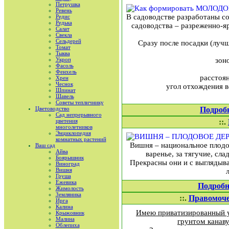
Петрушка
Ревень
В садоводстве разработаны с
Редис
Редька
садоводства – разреженно-яр
Салат
Свекла
Сельдерей
Сразу после посадки (луч
Томат
Тыква
Укроп
зон
Фасоль
Фенхель
расстоян
Хрен
Чеснок
угол отхождения в
Шпинат
Шавель
Советы тепличнику
Цветоводство
Подроб
Сад непрерывного
цветения
::.
многолетников
Энциклопедия
комнатных растений
Вишня – национальное плодов
Ваш сад
Айва
варенье, за тягучие, сл
Боярышник
Прекрасны они и с выглядыва
Виноград
Вишня
Груша
Ежевика
Подробн
Жимолость
Земляника
::.
Правомочен
Ирга
Калина
Имею приватизированный уч
Крыжовник
Малина
грунтом канаву
Облепиха