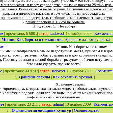
вую съемку. Всего с добавкой будет участок ≈ 9,5 соток. Вдруг пос
меня заплатить в кассу садоводства деньги из расчета 25 тыс. руб. з
ользования. Ранее об этом не было речи. Большинство членов нашег
канавы и ничего не платили, в том числе и сам председатель.
 правомочен ли председатель требовать с меня деньги за закрытую 
Дренаж обеспечен. Никто не обижен.
Н. Кутузов, С.¬Петербург
ее
| прочитало: 6 680 :|
автор:
sadovod
| 13 ноября 2009 |
Коммента
.
Мыши. Как бороться с мышами.
|
Здоровье дачного участка
|
Мыши. Как бороться с мышами.
щи мыши забираются в самые недоступные места, при этом и в дом
вок ко всему грызуны любят устраивать в домах зимние гнезда, исп
д. Поэтому осенью и весной борьба с грызунами обычно вступает в
Что надо сделать, прежде всего?
е
| прочитало: 44 974 :|
автор:
sadovod
| 13 ноября 2009 |
Коммента
::.
Хранение свеклы
|
Как сохранить урожай.
|
Хранение свеклы.
м корнеплодам, которые значительно менее требовательны к услови
о хранится в подвале, если корнеплоды не имеют механических по
инфекционными заболеваниями.
ее
| прочитало: 23 211 :|
автор:
admin
| 10 ноября 2009 |
Коммента
::.
О физиологии овощных культур
|
Овощеводство
|