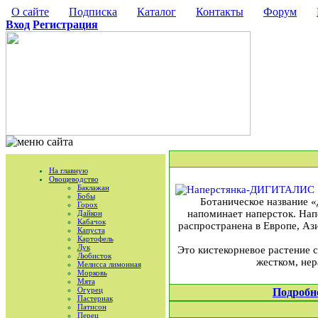
О сайте
Подписка
Каталог
Контакты
Форум
Вход
Регистрация
На главную
Овощеводство
Баклажан
Бобы
Ботаническое название «
Горох
напоминает наперсток. Нап
Дайкон
Кабачок
распространена в Европе, Ази
Капуста
Картофель
Лук
Это кистекорневое растение 
Любисток
жестком, нер
Мелисса лимонная
Морковь
Мята
Огурец
Подробн
Пастернак
Патисон
Перец