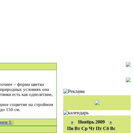
точнее – форма цветка
 природных условиях она
тянки есть как однолетние,
дное соцветие на стройном
до 150 см.
«
Ноябрь 2009
»
риев
0
|
Пн
Вт
Ср
Чт
Пт
Сб
Вс