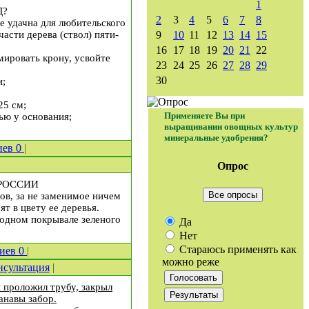
1
Д?
2
3
4
5
6
7
8
е удачна для любительского
асти дерева (ствол) пяти-
9
10
11
12
13
14
15
16
17
18
19
20
21
22
мировать крону, усвойте
23
24
25
26
27
28
29
30
и;
25 см;
Применяете Вы при
ью у основания;
выращивании овощных культур
минеральные удобрения?
иев
0
|
|
Опрос
РОССИИ
Все опросы
ов, за не заменимое ничем
т в цвету ее деревья.
 одном покрывале зеленого
Да
Нет
Стараюсь применять как
риев
0
|
можно реже
нсультация
|
 проложил трубу, закрыл
анавы забор.