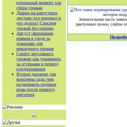
идеальный момент для
сбора урожая
Дырки на капустных
которое под
листьях: кто виноват и
Значительная часть завя
что делать? Спасаем
цветочных почек, слабое о
урожай без паники
Август: финишная
Подробн
прямая в уходе за
томатами для
рекордного урожая
Секрет хрустящего
урожая: как ухаживать
за огурцами в период
плодоношения
Второе дыхание для
королевы сада: чем
подкормить садовые
розы после первого
цветения