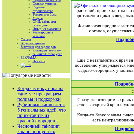
Садовый инвентарь
Садовая техника
Садовое
растений, происходят на фи
строительство
Товары для быта
протяжении циклов возделыва
Услуги
СМИ, сайты для
садоводов
Физиология предполагает ед
Интернет магазины
органов, осуществлени
Регистрация в
каталоге
Подробн
Ссылки
Видеоматериалы
Выставки для садоводов
Календарь выставок
В Санкт-Петербурге
РЕКЛАМА
Еще с незапамятных времен 
На сайте
постепенно утверждается мнен
RSS
садово-огородных участков 
Подробн
Когда чесноку пора на
:
«диету»: прекращаем
поливы и подкормки
Сразу же оговоримся: речь 
Рубиновые капли лета:
ясно – открывай кран и удов
5 гениальных идей, что
Когда-то безусловным лидер
приготовить из
есть централизованн
красной смородины
Чесночный тайминг:
Подробн
как не пропустить