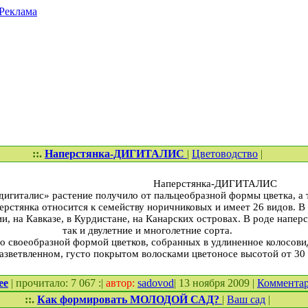
Реклама
::.
Наперстянка-ДИГИТАЛИС
|
Цветоводство
|
Наперстянка-ДИГИТАЛИС
дигиталис» растение получило от пальцеобразной формы цветка, а 
ерстянка относится к семейству норичниковых и имеет 26 видов. В
и, на Кавказе, в Курдистане, на Канарских островах. В роде наперс
так и двулетние и многолетние сорта.
со своеобразной формой цветков, собранных в удлиненное колосови
азветвленном, густо покрытом волосками цветоносе высотой от 30 
ее
| прочитало: 7 067 :|
автор:
sadovod
| 13 ноября 2009 |
Коммента
::.
Как формировать МОЛОДОЙ САД?
|
Ваш сад
|