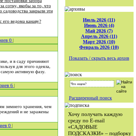
ле постановки забора
а сотку, якобы за то, что
о садоводства закрыли эти
Июль 2026 (11)
с его ведома канаву?
Июнь 2026 (4)
Май 2026 (7)
Апрель 2026 (11)
риев
0
|
Март 2026 (10)
Февраль 2026 (10)
Показать / скрыть весь архив
ике, и в саду причиняют
ользуя для этого одеяла,
 самую активную фазу.
риев
6
|
Расширенный поиск
ям зимнего хранения, чем
вреждений и не заражены
Хочу получать каждую
среду по E-mail
риев
0
|
«САДОВЫЕ
ПОДСКАЗКИ» – подборку