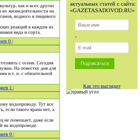
актуальных статей с сайта:
ультур, как и всех других
«GAZETASADOVOD.RU»
ы их жизнедеятельности на
ганов, водного и пищевого
ских реакций в каждом из
наков вида и сорта.
*
иев
0
|
готовить с осени. Сегодня
Подписаться
нужна. На повестку дня для
и и т. п. с обязательной
Как это выглядит
риев
1
|
ному водопроводу. Тут все
, если такого крана нет, а
ц не помешает, даже если
ий на водопроводе.
риев
0
|