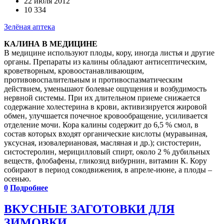
22 июля 2012
10 334
Зелёная аптека
КАЛИНА В МЕДИЦИНЕ
В медицине используют плоды, кору, иногда листья и другие
органы. Препараты из калины обладают антисептическим,
кроветворным, кровоостанавливающим,
противовоспалительным и противоспазматическим
действием, уменьшают болевые ощущения и возбудимость
нервной системы. При их длительном приеме снижается
содержание холестерина в крови, активизируется жировой
обмен, улучшается почечное кровообращение, усиливается
отделение мочи. Кора калины содержит до 6,5 % смол, в
состав которых входят органические кислоты (муравьиная,
уксусная, изовалериановая, масляная и др.); систостерин,
систостеролин, мерицилловый спирт, около 2 % дубильных
веществ, флобафены, гликозид вибурнин, витамин К. Кору
собирают в период сокодвижения, в апреле-июне, а плоды –
осенью.
0
Подробнее
ВКУСНЫЕ ЗАГОТОВКИ ДЛЯ
ЗИМОВКИ