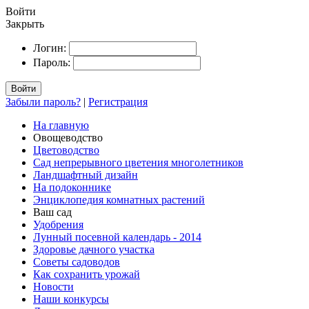
Войти
Закрыть
Логин:
Пароль:
Войти
Забыли пароль?
|
Регистрация
На главную
Овощеводство
Цветоводство
Сад непрерывного цветения многолетников
Ландшафтный дизайн
На подоконнике
Энциклопедия комнатных растений
Ваш сад
Удобрения
Лунный посевной календарь - 2014
Здоровье дачного участка
Советы садоводов
Как сохранить урожай
Новости
Наши конкурсы