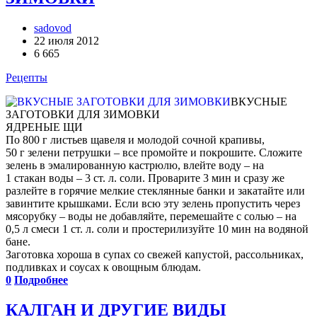
sadovod
22 июля 2012
6 665
Рецепты
ВКУСНЫЕ
ЗАГОТОВКИ ДЛЯ ЗИМОВКИ
ЯДРЕНЫЕ ЩИ
По 800 г листьев щавеля и молодой сочной крапивы,
50 г зелени петрушки – все промойте и покрошите. Сложите
зелень в эмалированную кастрюлю, влейте воду – на
1 стакан воды – 3 ст. л. соли. Проварите 3 мин и сразу же
разлейте в горячие мелкие стеклянные банки и закатайте или
завинтите крышками. Если всю эту зелень пропустить через
мясорубку – воды не добавляйте, перемешайте с солью – на
0,5 л смеси 1 ст. л. соли и простерилизуйте 10 мин на водяной
бане.
Заготовка хороша в супах со свежей капустой, рассольниках,
подливках и соусах к овощным блюдам.
0
Подробнее
КАЛГАН И ДРУГИЕ ВИДЫ