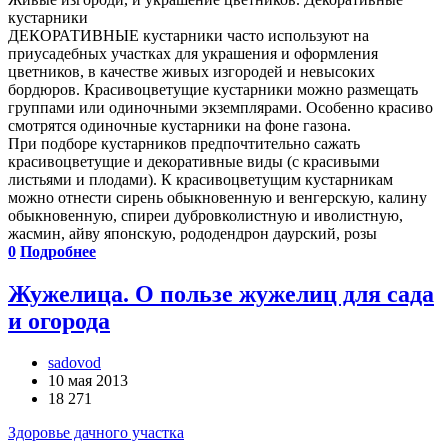
кустарники
ДЕКОРАТИВНЫЕ кустарники часто используют на
приусадебных участках для украшения и оформления
цветников, в качестве живых изгородей и невысоких
бордюров. Красивоцветущие кустарники можно размещать
группами или одиночными экземплярами. Особенно красиво
смотрятся одиночные кустарники на фоне газона.
При подборе кустарников предпочтительно сажать
красивоцветущие и декоративные виды (с красивыми
листьями и плодами). К красивоцветущим кустарникам
можно отнести сирень обыкновенную и венгерскую, калину
обыкновенную, спиреи дубровколистную и иволистную,
жасмин, айву японскую, рододендрон даурский, розы
0
Подробнее
Жужелица. О пользе жужелиц для сада
и огорода
sadovod
10 мая 2013
18 271
Здоровье дачного участка