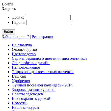
Войти
Закрыть
Логин:
Пароль:
Войти
Забыли пароль?
|
Регистрация
На главную
Овощеводство
Цветоводство
Сад непрерывного цветения многолетников
Ландшафтный дизайн
На подоконнике
Энциклопедия комнатных растений
Ваш сад
Удобрения
Лунный посевной календарь - 2014
Здоровье дачного участка
Советы садоводов
Как сохранить урожай
Новости
Наши конкурсы