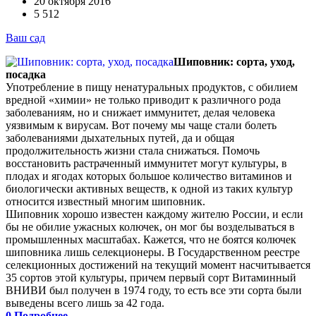
20 октября 2016
5 512
Ваш сад
Шиповник: сорта, уход,
посадка
Употребление в пищу ненатуральных продуктов, с обилием
вредной «химии» не только приводит к различного рода
заболеваниям, но и снижает иммунитет, делая человека
уязвимым к вирусам. Вот почему мы чаще стали болеть
заболеваниями дыхательных путей, да и общая
продолжительность жизни стала снижаться. Помочь
восстановить растраченный иммунитет могут культуры, в
плодах и ягодах которых большое количество витаминов и
биологически активных веществ, к одной из таких культур
относится известный многим шиповник.
Шиповник хорошо известен каждому жителю России, и если
бы не обилие ужасных колючек, он мог бы возделываться в
промышленных масштабах. Кажется, что не боятся колючек
шиповника лишь селекционеры. В Государственном реестре
селекционных достижений на текущий момент насчитывается
35 сортов этой культуры, причем первый сорт Витаминный
ВНИВИ был получен в 1974 году, то есть все эти сорта были
выведены всего лишь за 42 года.
0
Подробнее