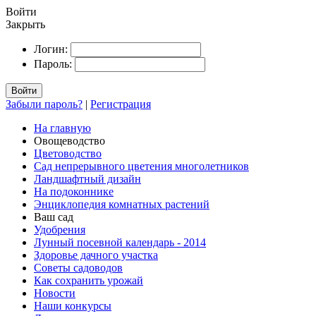
Войти
Закрыть
Логин:
Пароль:
Войти
Забыли пароль?
|
Регистрация
На главную
Овощеводство
Цветоводство
Сад непрерывного цветения многолетников
Ландшафтный дизайн
На подоконнике
Энциклопедия комнатных растений
Ваш сад
Удобрения
Лунный посевной календарь - 2014
Здоровье дачного участка
Советы садоводов
Как сохранить урожай
Новости
Наши конкурсы