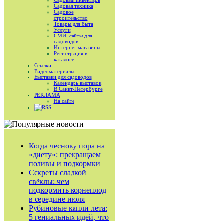
Садовый инвентарь
Садовая техника
Садовое
строительство
Товары для быта
Услуги
СМИ, сайты для
садоводов
Интернет магазины
Регистрация в
каталоге
Ссылки
Видеоматериалы
Выставки для садоводов
Календарь выставок
В Санкт-Петербурге
РЕКЛАМА
На сайте
RSS
Когда чесноку пора на
«диету»: прекращаем
поливы и подкормки
Секреты сладкой
свёклы: чем
подкормить корнеплод
в середине июля
Рубиновые капли лета:
5 гениальных идей, что