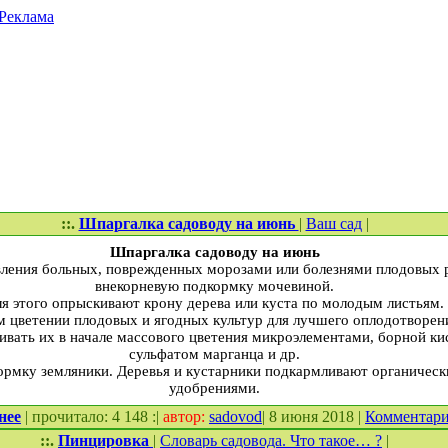
Реклама
::.
Шпаргалка садоводу на июнь
|
Ваш сад
|
Шпаргалка садоводу на июнь
вления больных, поврежденных морозами или болезнями плодовых 
внекорневую подкормку мочевиной.
я этого опрыскивают крону дерева или куста по молодым листьям.
 цветении плодовых и ягодных культур для лучшего оплодотворени
ивать их в начале массового цветения микроэлементами, борной ки
сульфатом марганца и др.
ормку земляники. Деревья и кустарники подкармливают органичес
удобрениями.
нее
| прочитало: 4 148 :|
автор:
sadovod
| 8 июня 2018 |
Комментар
::.
Пинцировка
|
Словарь садовода. Что такое… ?
|