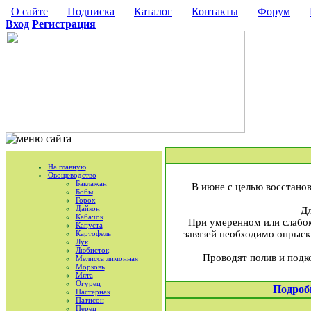
О сайте
Подписка
Каталог
Контакты
Форум
Вход
Регистрация
На главную
Овощеводство
Баклажан
В июне с целью восстано
Бобы
Горох
Дайкон
Дл
Кабачок
При умеренном или слабом
Капуста
завязей необходимо опрыск
Картофель
Лук
Любисток
Проводят полив и подк
Мелисса лимонная
Морковь
Мята
Огурец
Подроб
Пастернак
Патисон
Перец