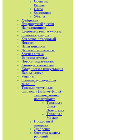
Орешник
Рябина
Слива
Смородина
Яблоня
Удобрения
Ландшафтный дизайн
На подоконнике
Здоровье дачного участка
Советы садоводов
Как сохранить урожай
Новости
Наши конкурсы
Дачное строительство
Зелёная аптека
Вопросы-ответы
Новости издательства
Законодательная база
Юридическая консультация
Дачный досуг
Рецепты
Словарь садовода. Что
такое… ?
Товары и услуги для
садоводов (каталог фирм)
Теплицы, пленки,
поликарбонат
Теплицы в
Санкт-
Петербурге
Теплицы в
Москве
Посадочный
материал
Удобрения
Средства защиты
растений