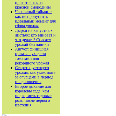
приготовить из
красной смородины
Чесночный тайминг:
как не пропустить
идеальный момент для
сбора урожая
Дырки на капустных
листьях: кто виноват и
что делать? Спасаем
урожай без паники
Август: финишная
прямая в уходе за
томатами для
рекордного урожая
Секрет хрустящего
урожая: как ухаживать
за огурцами в период
плодоношения
Второе дыхание для
королевы сада: чем
подкормить садовые
розы после первого
цветения