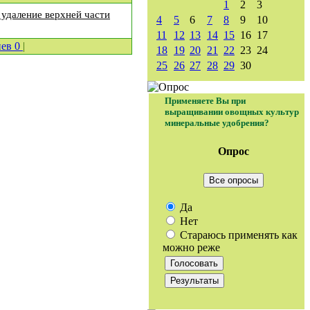
1
2
3
 удаление верхней части
4
5
6
7
8
9
10
11
12
13
14
15
16
17
иев
0
|
18
19
20
21
22
23
24
25
26
27
28
29
30
Применяете Вы при
выращивании овощных культур
минеральные удобрения?
Опрос
Все опросы
Да
Нет
Стараюсь применять как
можно реже