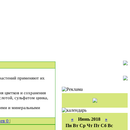
растений применяют их
я цветков и сохранения
слотой, сульфатом цинка,
кими и минеральными
«
Июнь 2018
»
иев
0
|
Пн
Вт
Ср
Чт
Пт
Сб
Вс