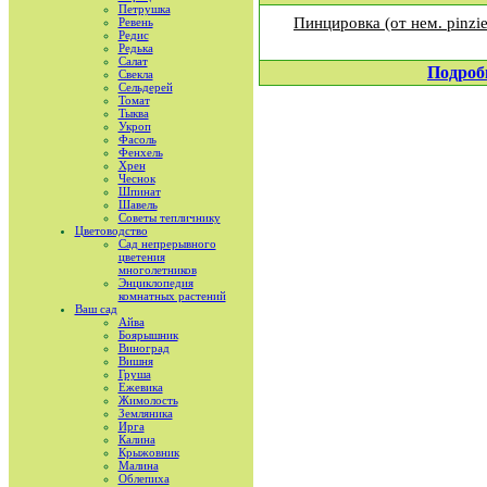
Петрушка
Пинцировка (от нем. pinz
Ревень
Редис
Редька
Салат
Подроб
Свекла
Сельдерей
Томат
Тыква
Укроп
Фасоль
Фенхель
Хрен
Чеснок
Шпинат
Шавель
Советы тепличнику
Цветоводство
Сад непрерывного
цветения
многолетников
Энциклопедия
комнатных растений
Ваш сад
Айва
Боярышник
Виноград
Вишня
Груша
Ежевика
Жимолость
Земляника
Ирга
Калина
Крыжовник
Малина
Облепиха