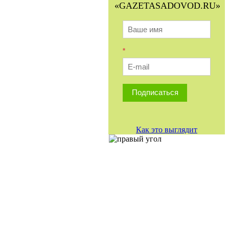
«GAZETASADOVOD.RU»
*
Подписаться
Как это выглядит