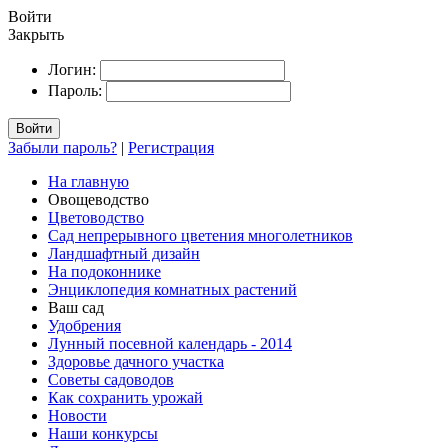
Войти
Закрыть
Логин:
Пароль:
Войти
Забыли пароль?
|
Регистрация
На главную
Овощеводство
Цветоводство
Сад непрерывного цветения многолетников
Ландшафтный дизайн
На подоконнике
Энциклопедия комнатных растений
Ваш сад
Удобрения
Лунный посевной календарь - 2014
Здоровье дачного участка
Советы садоводов
Как сохранить урожай
Новости
Наши конкурсы