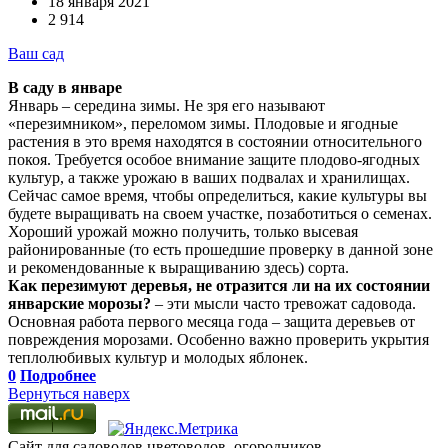
18 января 2021
2 914
Ваш сад
В саду в январе
Январь – середина зимы. Не зря его называют
«перезимником», переломом зимы. Плодовые и ягодные
растения в это время находятся в состоянии относительного
покоя. Требуется особое внимание защите плодово-ягодных
культур, а также урожаю в ваших подвалах и хранилищах.
Сейчас самое время, чтобы определиться, какие культуры вы
будете выращивать на своем участке, позаботиться о семенах.
Хороший урожай можно получить, только высевая
районированные (то есть прошедшие проверку в данной зоне
и рекомендованные к выращиванию здесь) сорта.
Как перезимуют деревья, не отразится ли на их состоянии
январские морозы?
– эти мысли часто тревожат садовода.
Основная работа первого месяца года – защита деревьев от
повреждения морозами. Особенно важно проверить укрытия
теплолюбивых культур и молодых яблонек.
0
Подробнее
Вернуться наверх
Сайт для садоводов,цветоводов, огородников