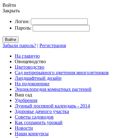
Войти
Закрыть
Логин:
Пароль:
Войти
Забыли пароль?
|
Регистрация
На главную
Овощеводство
Цветоводство
Сад непрерывного цветения многолетников
Ландшафтный дизайн
На подоконнике
Энциклопедия комнатных растений
Ваш сад
Удобрения
Лунный посевной календарь - 2014
Здоровье дачного участка
Советы садоводов
Как сохранить урожай
Новости
Наши конкурсы