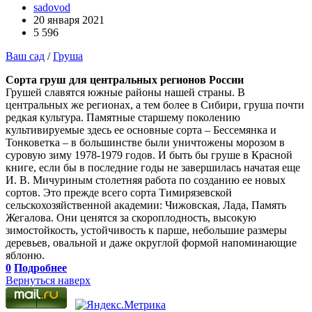
sadovod
20 января 2021
5 596
Ваш сад
/
Груша
Сорта груш для центральных регионов России
Грушей славятся южные районы нашей страны. В
центральных же регионах, а тем более в Сибири, груша почти
редкая культура. Памятные старшему поколению
культивируемые здесь ее основные сорта – Бессемянка и
Тонковетка – в большинстве были уничтожены морозом в
суровую зиму 1978-1979 годов. И быть бы груше в Красной
книге, если бы в последние годы не завершилась начатая еще
И. В. Мичуриным столетняя работа по созданию ее новых
сортов. Это прежде всего сорта Тимирязевской
сельскохозяйственной академии: Чижовская, Лада, Память
Жегалова. Они ценятся за скороплодность, высокую
зимостойкость, устойчивость к парше, небольшие размеры
деревьев, овальной и даже округлой формой напоминающие
яблоню.
0
Подробнее
Вернуться наверх