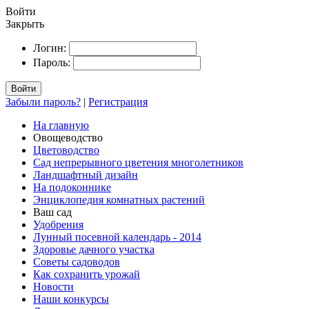
Войти
Закрыть
Логин:
Пароль:
Войти
Забыли пароль?
|
Регистрация
На главную
Овощеводство
Цветоводство
Сад непрерывного цветения многолетников
Ландшафтный дизайн
На подоконнике
Энциклопедия комнатных растений
Ваш сад
Удобрения
Лунный посевной календарь - 2014
Здоровье дачного участка
Советы садоводов
Как сохранить урожай
Новости
Наши конкурсы