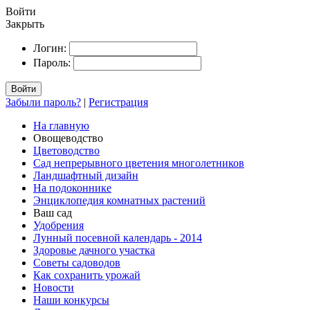
Войти
Закрыть
Логин:
Пароль:
Войти
Забыли пароль?
|
Регистрация
На главную
Овощеводство
Цветоводство
Сад непрерывного цветения многолетников
Ландшафтный дизайн
На подоконнике
Энциклопедия комнатных растений
Ваш сад
Удобрения
Лунный посевной календарь - 2014
Здоровье дачного участка
Советы садоводов
Как сохранить урожай
Новости
Наши конкурсы