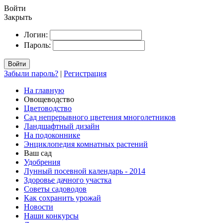
Войти
Закрыть
Логин:
Пароль:
Войти
Забыли пароль?
|
Регистрация
На главную
Овощеводство
Цветоводство
Сад непрерывного цветения многолетников
Ландшафтный дизайн
На подоконнике
Энциклопедия комнатных растений
Ваш сад
Удобрения
Лунный посевной календарь - 2014
Здоровье дачного участка
Советы садоводов
Как сохранить урожай
Новости
Наши конкурсы