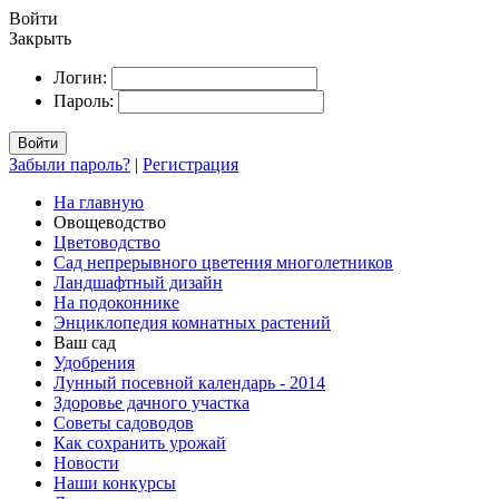
Войти
Закрыть
Логин:
Пароль:
Войти
Забыли пароль?
|
Регистрация
На главную
Овощеводство
Цветоводство
Сад непрерывного цветения многолетников
Ландшафтный дизайн
На подоконнике
Энциклопедия комнатных растений
Ваш сад
Удобрения
Лунный посевной календарь - 2014
Здоровье дачного участка
Советы садоводов
Как сохранить урожай
Новости
Наши конкурсы