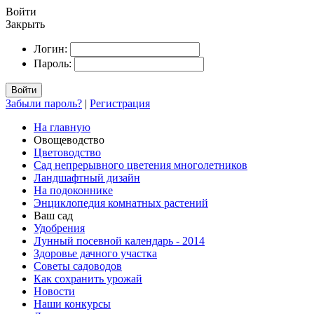
Войти
Закрыть
Логин:
Пароль:
Войти
Забыли пароль?
|
Регистрация
На главную
Овощеводство
Цветоводство
Сад непрерывного цветения многолетников
Ландшафтный дизайн
На подоконнике
Энциклопедия комнатных растений
Ваш сад
Удобрения
Лунный посевной календарь - 2014
Здоровье дачного участка
Советы садоводов
Как сохранить урожай
Новости
Наши конкурсы