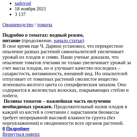
sadovod
18 ноября 2021
3 137
Овощеводство
/
томаты
Подробно о томатах: водный режим,
питание
(продолжение,
начало статьи
)
В свое время еще Ч. Дарвин установил, что перекрестное
опыление разных растений самоопылителей увеличивает
урожай их плодов и семян. Наши ученые доказали, что
опыление томатов пчелами не только увеличивает урожай за
счет массы плодов, но и улучшает качество последних –
сахаристость, витаминность, внешний вид. Но опылителей
отпугивает от томатных растений смолистое вещество
зеленовато-желтого цвета со специфическим запахом. Оно
содержится в железистых волосках, покрывающих стебли и
побеги.
Поливы томатов – важнейшая часть получения
необходимых урожаев.
Продолжительный налив плодов в
каждой из кистей в сочетании с нарастанием биомассы
требует непрерывной высокой влажности грунта (без
переувлажнения) и оводненности всех органов растений.
0
Подробнее
Вернуться наверх