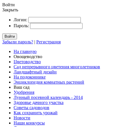
Войти
Закрыть
Логин:
Пароль:
Войти
Забыли пароль?
|
Регистрация
На главную
Овощеводство
Цветоводство
Сад непрерывного цветения многолетников
Ландшафтный дизайн
На подоконнике
Энциклопедия комнатных растений
Ваш сад
Удобрения
Лунный посевной календарь - 2014
Здоровье дачного участка
Советы садоводов
Как сохранить урожай
Новости
Наши конкурсы