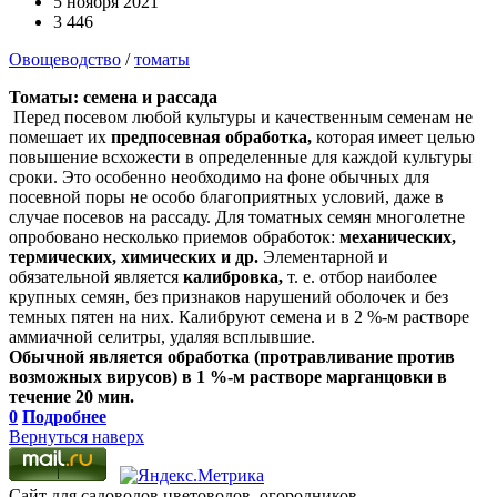
5 ноября 2021
3 446
Овощеводство
/
томаты
Томаты: семена и рассада
Перед посевом любой культуры и качественным семенам не
помешает их
предпосевная обработка,
которая имеет целью
повышение всхожести в определенные для каждой культуры
сроки. Это особенно необходимо на фоне обычных для
посевной поры не особо благоприятных условий, даже в
случае посевов на рассаду. Для томатных семян многолетне
опробовано несколько приемов обработок:
механических,
термических, химических и др.
Элементарной и
обязательной является
калибровка,
т. е. отбор наиболее
крупных семян, без признаков нарушений оболочек и без
темных пятен на них. Калибруют семена и в 2 %-м растворе
аммиачной селитры, удаляя всплывшие.
Обычной является обработка (протравливание против
возможных вирусов) в 1 %-м растворе марганцовки в
течение 20 мин.
0
Подробнее
Вернуться наверх
Сайт для садоводов,цветоводов, огородников