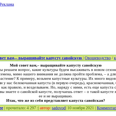
Реклама
вет вам,– выращивайте капусту савойскую
|
Овощеводство
/
к
Мой совет вам,– выращивайте капусту савойскую
мы решаем вопрос, какие культуры будем высаживать в новом сезон
семена, мимо нашего внимания не должна пройти проблема, – а для
растение? К примеру, возьмем капустные культуры. Их много видов
 у нас белокочанная капуста (в первую очередь), краснокочанная, 
 как правило, и возделываем. Но, наряду с ними, есть еще капуста 
вы знаете о савойской капусте, получаешь ответ – о такой капусте 
ее и не выращиваю.
Итак, что же из себя представляет капуста савойская?
ее
| прочитало: 4 297 :|
автор:
sadovod
| 10 ноября 2021 |
Коммента