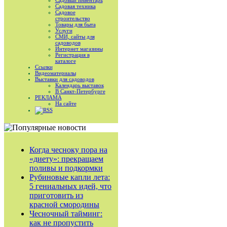
Садовый инвентарь
Садовая техника
Садовое
строительство
Товары для быта
Услуги
СМИ, сайты для
садоводов
Интернет магазины
Регистрация в
каталоге
Ссылки
Видеоматериалы
Выставки для садоводов
Календарь выставок
В Санкт-Петербурге
РЕКЛАМА
На сайте
RSS
Когда чесноку пора на
«диету»: прекращаем
поливы и подкормки
Рубиновые капли лета:
5 гениальных идей, что
приготовить из
красной смородины
Чесночный тайминг:
как не пропустить