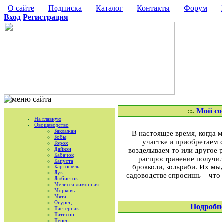
О сайте
Подписка
Каталог
Контакты
Форум
Вход
Регистрация
::.
Мой со
На главную
Овощеводство
Баклажан
В настоящее время, когда 
Бобы
участке и приобретаем 
Горох
Дайкон
возделываем то или другое 
Кабачок
распространение получили
Капуста
брокколи, кольраби. Их мы,
Картофель
Лук
садоводстве спросишь – что 
Любисток
Мелисса лимонная
Морковь
Мята
Огурец
Подробн
Пастернак
Патисон
Перец