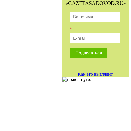
«GAZETASADOVOD.RU»
*
Подписаться
Как это выглядит