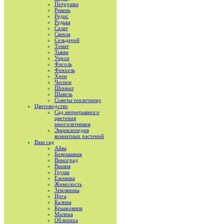
Петрушка
Ревень
Редис
Редька
Салат
Свекла
Сельдерей
Томат
Тыква
Укроп
Фасоль
Фенхель
Хрен
Чеснок
Шпинат
Шавель
Советы тепличнику
Цветоводство
Сад непрерывного
цветения
многолетников
Энциклопедия
комнатных растений
Ваш сад
Айва
Боярышник
Виноград
Вишня
Груша
Ежевика
Жимолость
Земляника
Ирга
Калина
Крыжовник
Малина
Облепиха