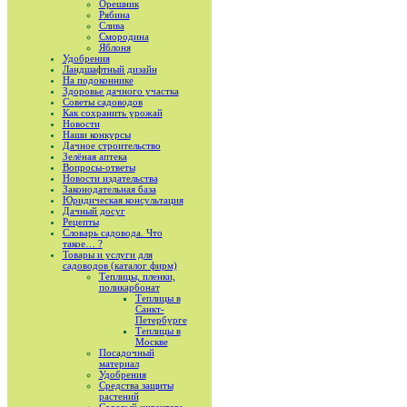
Орешник
Рябина
Слива
Смородина
Яблоня
Удобрения
Ландшафтный дизайн
На подоконнике
Здоровье дачного участка
Советы садоводов
Как сохранить урожай
Новости
Наши конкурсы
Дачное строительство
Зелёная аптека
Вопросы-ответы
Новости издательства
Законодательная база
Юридическая консультация
Дачный досуг
Рецепты
Словарь садовода. Что
такое… ?
Товары и услуги для
садоводов (каталог фирм)
Теплицы, пленки,
поликарбонат
Теплицы в
Санкт-
Петербурге
Теплицы в
Москве
Посадочный
материал
Удобрения
Средства защиты
растений