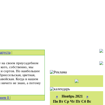
апуста
|
е на своем приусадебном
 кого, собственно, мы
 и сортов. Но наибольшее
брюссельская, цветная,
савойская. Когда в нашем
я ничего не знаю, а потому
«
Ноябрь 2021
»
риев
0
|
Пн
Вт
Ср
Чт
Пт
Сб
Вс