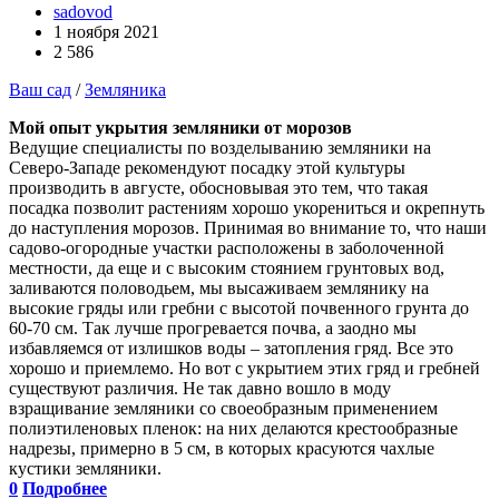
sadovod
1 ноября 2021
2 586
Ваш сад
/
Земляника
Мой опыт укрытия земляники от морозов
Ведущие специалисты по возделыванию земляники на
Северо-Западе рекомендуют посадку этой культуры
производить в августе, обосновывая это тем, что такая
посадка позволит растениям хорошо укорениться и окрепнуть
до наступления морозов. Принимая во внимание то, что наши
садово-огородные участки расположены в заболоченной
местности, да еще и с высоким стоянием грунтовых вод,
заливаются половодьем, мы высаживаем землянику на
высокие гряды или гребни с высотой почвенного грунта до
60-70 см. Так лучше прогревается почва, а заодно мы
избавляемся от излишков воды – затопления гряд. Все это
хорошо и приемлемо. Но вот с укрытием этих гряд и гребней
существуют различия. Не так давно вошло в моду
взращивание земляники со своеобразным применением
полиэтиленовых пленок: на них делаются крестообразные
надрезы, примерно в 5 см, в которых красуются чахлые
кустики земляники.
0
Подробнее