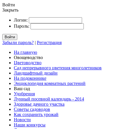
Войти
Закрыть
Логин:
Пароль:
Войти
Забыли пароль?
|
Регистрация
На главную
Овощеводство
Цветоводство
Сад непрерывного цветения многолетников
Ландшафтный дизайн
На подоконнике
Энциклопедия комнатных растений
Ваш сад
Удобрения
Лунный посевной календарь - 2014
Здоровье дачного участка
Советы садоводов
Как сохранить урожай
Новости
Наши конкурсы