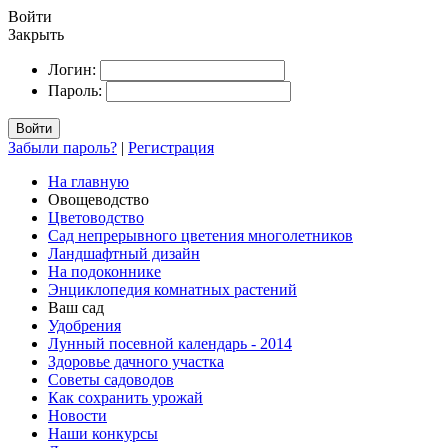
Войти
Закрыть
Логин:
Пароль:
Войти
Забыли пароль?
|
Регистрация
На главную
Овощеводство
Цветоводство
Сад непрерывного цветения многолетников
Ландшафтный дизайн
На подоконнике
Энциклопедия комнатных растений
Ваш сад
Удобрения
Лунный посевной календарь - 2014
Здоровье дачного участка
Советы садоводов
Как сохранить урожай
Новости
Наши конкурсы