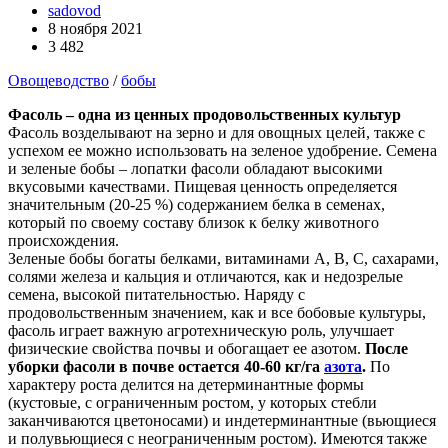
sadovod
8 ноября 2021
3 482
Овощеводство
/
бобы
Фасоль – одна из ценных продовольственных культур
Фасоль возделывают на зерно и для овощных целей, также с
успехом ее можно использовать на зеленое удобрение. Семена
и зеленые бобы – лопатки фасоли обладают высокими
вкусовыми качествами. Пищевая ценность определяется
значительным (20-25 %) содержанием белка в семенах,
который по своему составу близок к белку животного
происхождения.
Зеленые бобы богаты белками, витаминами A, B, C, сахарами,
солями железа и кальция и отличаются, как и недозрелые
семена, высокой питательностью. Наряду с
продовольственным значением, как и все бобовые культуры,
фасоль играет важную агротехническую роль, улучшает
физические свойства почвы и обогащает ее азотом.
После
уборки фасоли в почве остается 40-60 кг/га
азота
.
По
характеру роста делится на детерминантные формы
(кустовые, с ограниченным ростом, у которых стебли
заканчиваются цветоносами) и индетерминантные (вьющиеся
и полувьющиеся с неограниченным ростом). Имеются также