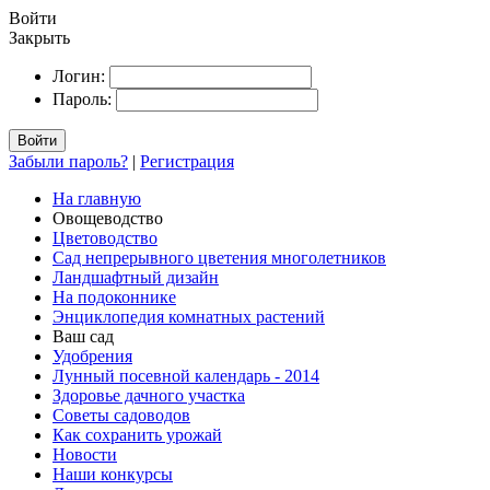
Войти
Закрыть
Логин:
Пароль:
Войти
Забыли пароль?
|
Регистрация
На главную
Овощеводство
Цветоводство
Сад непрерывного цветения многолетников
Ландшафтный дизайн
На подоконнике
Энциклопедия комнатных растений
Ваш сад
Удобрения
Лунный посевной календарь - 2014
Здоровье дачного участка
Советы садоводов
Как сохранить урожай
Новости
Наши конкурсы