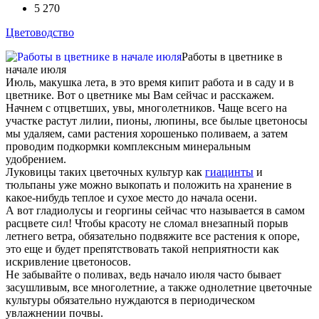
5 270
Цветоводство
Работы в цветнике в
начале июля
Июль, макушка лета, в это время кипит работа и в саду и в
цветнике. Вот о цветнике мы Вам сейчас и расскажем.
Начнем с отцветших, увы, многолетников. Чаще всего на
участке растут лилии, пионы, люпины, все былые цветоносы
мы удаляем, сами растения хорошенько поливаем, а затем
проводим подкормки комплексным минеральным
удобрением.
Луковицы таких цветочных культур как
гиацинты
и
тюльпаны уже можно выкопать и положить на хранение в
какое-нибудь теплое и сухое место до начала осени.
А вот гладиолусы и георгины сейчас что называется в самом
расцвете сил! Чтобы красоту не сломал внезапный порыв
летнего ветра, обязательно подвяжите все растения к опоре,
это еще и будет препятствовать такой неприятности как
искривление цветоносов.
Не забывайте о поливах, ведь начало июля часто бывает
засушливым, все многолетние, а также однолетние цветочные
культуры обязательно нуждаются в периодическом
увлажнении почвы.