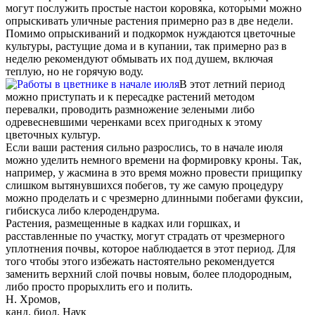
могут послужить простые настои коровяка, которыми можно
опрыскивать уличные растения примерно раз в две недели.
Помимо опрыскиваний и подкормок нуждаются цветочные
культуры, растущие дома и в купании, так примерно раз в
неделю рекомендуют обмывать их под душем, включая
теплую, но не горячую воду.
В этот летний период
можно приступать и к пересадке растений методом
перевалки, проводить размножение зелеными либо
одревесневшими черенками всех пригодных к этому
цветочных культур.
Если ваши растения сильно разрослись, то в начале июля
можно уделить немного времени на формировку кроны. Так,
например, у жасмина в это время можно провести прищипку
слишком вытянувшихся побегов, ту же самую процедуру
можно проделать и с чрезмерно длинными побегами фуксии,
гибискуса либо клеродендрума.
Растения, размещенные в кадках или горшках, и
расставленные по участку, могут страдать от чрезмерного
уплотнения почвы, которое наблюдается в этот период. Для
того чтобы этого избежать настоятельно рекомендуется
заменить верхний слой почвы новым, более плодородным,
либо просто прорыхлить его и полить.
Н. Хромов,
канд. биол. Наук