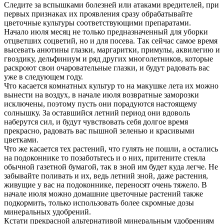
Следите за вспышками болезней или атаками вредителей, при
первых признаках их проявления сразу обрабатывайте
цветочные культуры соответствующими препаратами.
Начало июля месяц не только предназначенный для уборки
отцветших соцветий, но и для посева. Так сейчас самое время
высевать анютины глазки, маргаритки, примулы, аквилегию и
гвоздику, дельфиниум и ряд других многолетников, которые
раскроют свои очаровательные глазки, и будут радовать вас
уже в следующем году.
Что касается комнатных культур то на макушке лета их можно
вынести на воздух, в начале июля возвратные заморозки
исключены, поэтому пусть они порадуются настоящему
солнышку. За оставшийся летний период они вдоволь
наберутся сил, и будут чувствовать себя долгое время
прекрасно, радовать вас пышной зеленью и красивыми
цветками.
Что же касается тех растений, что гулять не пошли, а остались
на подоконнике то позаботьтесь и о них, притените стекла
обычной газетной бумагой, так в зной им будет куда легче. Не
забывайте поливать и их, ведь летний зной, даже растения,
живущие у вас на подоконнике, переносят очень тяжело. В
начале июля можно домашние цветочные растений также
подкормить, только использовать более скромные дозы
минеральных удобрений.
Кстати прекрасной альтернативой минеральным удобрениям