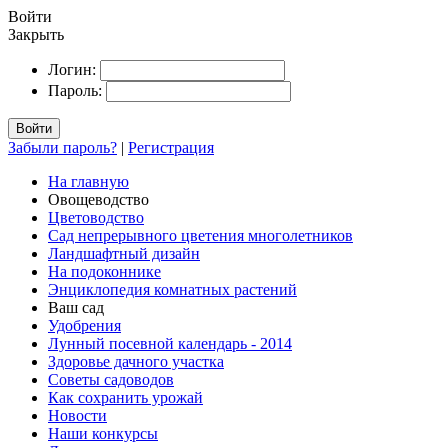
Войти
Закрыть
Логин:
Пароль:
Войти
Забыли пароль?
|
Регистрация
На главную
Овощеводство
Цветоводство
Сад непрерывного цветения многолетников
Ландшафтный дизайн
На подоконнике
Энциклопедия комнатных растений
Ваш сад
Удобрения
Лунный посевной календарь - 2014
Здоровье дачного участка
Советы садоводов
Как сохранить урожай
Новости
Наши конкурсы