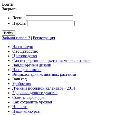
Войти
Закрыть
Логин:
Пароль:
Войти
Забыли пароль?
|
Регистрация
На главную
Овощеводство
Цветоводство
Сад непрерывного цветения многолетников
Ландшафтный дизайн
На подоконнике
Энциклопедия комнатных растений
Ваш сад
Удобрения
Лунный посевной календарь - 2014
Здоровье дачного участка
Советы садоводов
Как сохранить урожай
Новости
Наши конкурсы