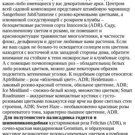
какие-либо имеющиеся у вас декоративные арки. Центром
всей садовой композиции представьте штамбовую чаровницу
Sangerhuser Jubil?umsrose с розово-кремовыми цветками, а
изюминкой соседствующей с розарием клумбы –
белоцветковые растения сорта Innocencia (ADR). Саду,
наполненному светом и розами, не помешают и
красивоцветущие травянистые многолетники, в частности
флокс, дельфиниум и другие любимые вами растения. Если
же ваш садик не больно-то освещается солнцем или цветник
находится с восточной или западной стороны дома, обратите
внимание на стойкие к тени низкорослые и клумбовые сорта.
А с помощью почвопокровных роз – обладательниц белых
либо розовых цветков, можно даже некоторым образом
подсветить затененные уголки. К подобным сортам относятся:
Apfelblume – роза «яблочный цвет», ADR; Heidetraum –
лаковый розово-красный оттенок, обильное цветение, ADR;
Ice Meidiland – снежно-белый колер, множество цветков; Smart
Roadrunner – аккуратные компактные кустики с густо-
розовыми цветками покажутся еще ярче на фоне светлых стен
строения, ADR; Sweet Haze – необыкновенно красивые розы
сиреневатого тона, характерно пышное цветение, ADR.
Для полутенистого палисадника годятся и
шиповникоподобная
кустарниковая роза Felicitas (ADR), и
сочно-красная мандариновая Geranium, и образующая
массовое великолепие розово-сиреневых цветков клумбовая