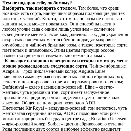
Чем не подарок себе, любимому?
Выбирать, так выбирать с толком.
Тем более, что среди
новинок есть сорта, наилучшим образом подходящие для тех
или иных условий. Кстати, в этом плане розы не настолько
капризны, как может показаться. Они способны расти в
любом уголке сада с одним лишь условием – солнечное
освещение не менее 5 часов каждодневно. Так, для украшения
открытых солнечных мест особенно подходят махровые
клумбовые и чайно-гибридные розы, а также некоторые сорта
плетистых и штамбовых. Этим цветам присущи особое
изящество цветков и замечательно нежный аромат.
К посадке на хорошо освещенном и открытом взору месте
можно рекомендовать следующие сорта
. Чайно-гибридные
Acapella – ярко-цикламеновый колер; Augusta Luise –
наверное, самая лучшая из душистых чайно-гибридных роз,
лепестки нежно-розового цвета с перламутровым оттенком;
Duftfestival – колер насыщенно-розовый; Elina – светло-
желтый, чуть кремовый тон, сорт имеет заслуженное
признание на родине, о чем свидетельствует наличие знака
качества. Общества немецких розоводов ADR.
Плетистые Kir Royal – воздушно-розовый тон лепестков, чуть
желтоватая серединка цветка, ADR; с помощью этой розы
можно декорировать беседку в центре сада; Rosarium Uetersen
– ярко-розовый колер; Sorbet – цветки абрикосового оттенка.
Розы последних двух сортов наиболее эффектно расцветят