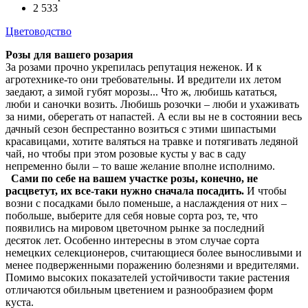
2 533
Цветоводство
Розы для вашего розария
За розами прочно укрепилась репутация неженок. И к
агротехнике-то они требовательны. И вредители их летом
заедают, а зимой губят морозы... Что ж, любишь кататься,
люби и саночки возить. Любишь розочки – люби и ухаживать
за ними, оберегать от напастей. А если вы не в состоянии весь
дачный сезон беспрестанно возиться с этими шипастыми
красавицами, хотите валяться на травке и потягивать ледяной
чай, но чтобы при этом розовые кусты у вас в саду
непременно были – то ваше желание вполне исполнимо.
Сами по себе на вашем участке розы, конечно, не
расцветут, их все-таки нужно сначала посадить.
И чтобы
возни с посадками было поменьше, а наслаждения от них –
побольше, выберите для себя новые сорта роз, те, что
появились на мировом цветочном рынке за последний
десяток лет. Особенно интересны в этом случае сорта
немецких селекционеров, считающиеся более выносливыми и
менее подверженными поражению болезнями и вредителями.
Помимо высоких показателей устойчивости такие растения
отличаются обильным цветением и разнообразием форм
куста.