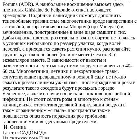
Fortuna (ADR). А наибольшее восхищение вызовет здесь
плетистая Ghislaine de Feligonde отенка настоящего
крембрюле! Подобный палисадник помогут дополнить
тенелюбивые травянистые многолетники вроде наперстянки с
астильбой, декоративная осока Moppoy (сорт Variegata) и
вечнозеленые, подстриженные в виде шара самшит и тис.
Дабы окраска цветков роз отдельно взятых сортов не терялась
в условиях небольшого по размеру участка, когда волей-
неволей, а приходится сажать растения кучно, располагайте
группы кустиков не более (но и не менее) чем по 3-5
экземпляров вместе. В зависимости от высоты и
разветвленности куста между ними следует оставлять по 40-
60 см. Многолетники, летники и декоративные травы,
сопутствующие превращенному в розарий саду, не нужно
сажать к розам слишком уж близко – после дождя ваши розы в
результате такого соседства будут просыхать гораздо
медленнее, а значит, появится риск возникновения грибной
инфекции. Не стоит селить розы и вплотную к стенам
жилища: из-за отсутствия должной циркуляции воздуха в
таком ограниченном «с тыла» пространстве также
повышается опасность поражения роз грибными
заболеваниями и вездесущими вредителями.
И. Севина
Газета «САДОВОД»
На снимках роза Elina