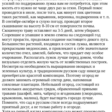
усилий по поддержанию лужка вам не потребуется, при этом
косить его нужно не чаще двух раз за сезон. Первый покос
проводится в июле, после того, как минует пик цветения
таких растений, как марьянник, вероника, подмаренник и т. п.
В сентябре-октябре в сухую погоду, проводят второе
скашивание на высоту 8-10 см от поверхности почвы.
Скошенную траву оставляют на 3-5 дней, затем убирают.
Созревшие и упавшие в землю семена на следующий год
могут прорасти, продолжая создание настоящего дикого луга.
Большинство растений, входящих в состав лужка, являются
прекрасными медоносами, и привлекают к себе значительное
количество пчел, шмелей, бабочек, что придает ему особое
очарование. Располагать лужок лучше перед домом, чтобы
визуально отделить жилую часть от хозяйственных построек.
Несмотря на необходимость выращивания овощных и
зеленных культур, в традиционном русском саду никогда не
пренебрегали красотой композиции. Поэтому огород не
должен занимать огромный сектор дачи, напоминая
совхозные плантации. Небольшой огород, состоящий из
нескольких аккуратных грядок, обрамленный пряными
травами (шалфей, мята, чабрец) и ягодниками (смородина,
крыжовник, малина), будет выглядеть гораздо лучше.
Помните, что сад в русском стиле всегда подразумевает
приятный досуг, а не только работу в огороде.
Хотя на первый взгляд композиция сада может производить