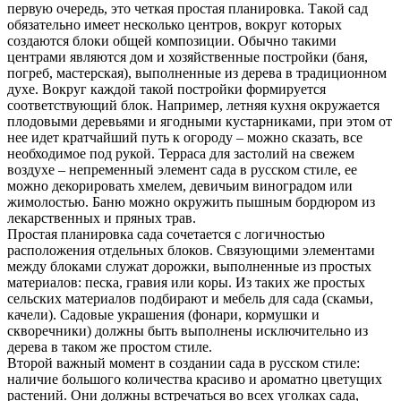
первую очередь, это четкая простая планировка. Такой сад
обязательно имеет несколько центров, вокруг которых
создаются блоки общей композиции. Обычно такими
центрами являются дом и хозяйственные постройки (баня,
погреб, мастерская), выполненные из дерева в традиционном
духе. Вокруг каждой такой постройки формируется
соответствующий блок. Например, летняя кухня окружается
плодовыми деревьями и ягодными кустарниками, при этом от
нее идет кратчайший путь к огороду – можно сказать, все
необходимое под рукой. Терраса для застолий на свежем
воздухе – непременный элемент сада в русском стиле, ее
можно декорировать хмелем, девичьим виноградом или
жимолостью. Баню можно окружить пышным бордюром из
лекарственных и пряных трав.
Простая планировка сада сочетается с логичностью
расположения отдельных блоков. Связующими элементами
между блоками служат дорожки, выполненные из простых
материалов: песка, гравия или коры. Из таких же простых
сельских материалов подбирают и мебель для сада (скамьи,
качели). Садовые украшения (фонари, кормушки и
скворечники) должны быть выполнены исключительно из
дерева в таком же простом стиле.
Второй важный момент в создании сада в русском стиле:
наличие большого количества красиво и ароматно цветущих
растений. Они должны встречаться во всех уголках сада,