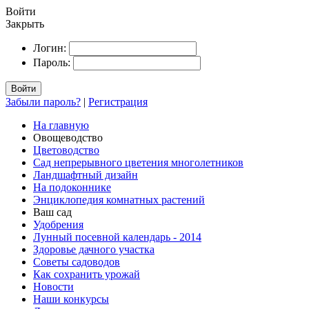
Войти
Закрыть
Логин:
Пароль:
Войти
Забыли пароль?
|
Регистрация
На главную
Овощеводство
Цветоводство
Сад непрерывного цветения многолетников
Ландшафтный дизайн
На подоконнике
Энциклопедия комнатных растений
Ваш сад
Удобрения
Лунный посевной календарь - 2014
Здоровье дачного участка
Советы садоводов
Как сохранить урожай
Новости
Наши конкурсы