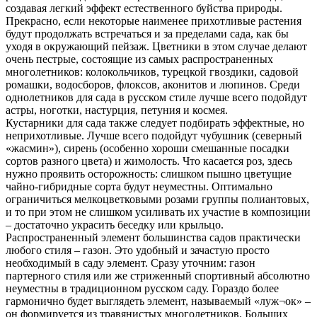
создавая легкий эффект естественного буйства природы.
Прекрасно, если некоторые наименее прихотливые растения
будут продолжать встречаться и за пределами сада, как бы
уходя в окружающий пейзаж. Цветники в этом случае делают
очень пестрые, состоящие из самых распространенных
многолетников: колокольчиков, турецкой гвоздики, садовой
ромашки, водосборов, флоксов, аконитов и люпинов. Среди
однолетников для сада в русском стиле лучше всего подойдут
астры, ноготки, настурция, петуния и космея.
Кустарники для сада также следует подбирать эффектные, но
неприхотливые. Лучше всего подойдут чубушник (северный
«жасмин»), сирень (особенно хороши смешанные посадки
сортов разного цвета) и жимолость. Что касается роз, здесь
нужно проявить осторожность: слишком пышно цветущие
чайно-гибридные сорта будут неуместны. Оптимально
ограничиться мелкоцветковыми розами группы полиантовых,
и то при этом не слишком усиливать их участие в композиции
– достаточно украсить беседку или крыльцо.
Распространенный элемент большинства садов практически
любого стиля – газон. Это удобный и зачастую просто
необходимый в саду элемент. Сразу уточним: газон
партерного стиля или же стриженный спортивный абсолютно
неуместны в традиционном русском саду. Гораздо более
гармонично будет выглядеть элемент, называемый «луж¬ок» –
он формируется из травянистых многолетников. Больших