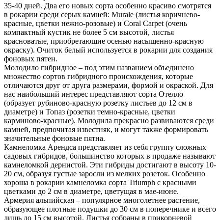
35-40 дней. Два его новых сорта особенно красиво смотрятся
в рокарии среди серых камней: Murale (листья коричнево-
красные, цветки нежно-розовые) и Coral Carpet (очень
компактный кустик не более 5 см высотой, листья
красноватые, приобретающие осенью насыщенно-красную
окраску). Очиток белый используется в рокарии для создания
фоновых пятен.
Молодило гибридное – под этим названием объединено
множество сортов гибридного происхождения, которые
отличаются друг от друга размерами, формой и окраской. Для
нас наибольший интерес представляют сорта Отелло
(образует рубиново-красную розетку листьев до 12 см в
диаметре) и Топаз (розетки темно-красные, цветки
карминово-красные). Молодила прекрасно развиваются среди
камней, предпочитая известняк, и могут также формировать
значительные фоновые пятна.
Камнеломка Арендса представляет из себя группу сложных
садовых гибридов, большинство которых в продаже называют
камнеломкой дернистой. Эти гибриды достигают в высоту 10-
20 см, образуя густые заросли из мелких розеток. Особенно
хороша в рокарии камнеломка сорта Triumph с красными
цветками до 2 см в диаметре, цветущая в мае-июне.
Армерия альпийская – популярное многолетнее растение,
образующее плотные подушки до 30 см в поперечнике и всего
лишь до 15 см высотой. Листья собраны в прикорневой