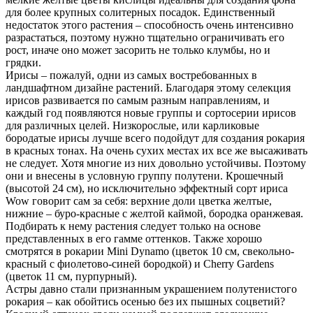
для более крупных солитерных посадок. Единственный
недостаток этого растения – способность очень интенсивно
разрастаться, поэтому нужно тщательно ограничивать его
рост, иначе оно может засорить не только клумбы, но и
грядки.
Ирисы – пожалуй, одни из самых востребованных в
ландшафтном дизайне растений. Благодаря этому селекция
ирисов развивается по самым разным направлениям, и
каждый год появляются новые группы и сортосерии ирисов
для различных целей. Низкорослые, или карликовые
бородатые ирисы лучше всего подойдут для создания рокария
в красных тонах. На очень сухих местах их все же высаживать
не следует. Хотя многие из них довольно устойчивы. Поэтому
они и внесены в условную группу полутени. Крошечный
(высотой 24 см), но исключительно эффектный сорт ириса
Wow говорит сам за себя: верхние доли цветка желтые,
нижние – буро-красные с желтой каймой, бородка оранжевая.
Подбирать к нему растения следует только на основе
представленных в его гамме оттенков. Также хорошо
смотрятся в рокарии Mini Dynamo (цветок 10 см, свекольно-
красный с фиолетово-синей бородкой) и Cherry Gardens
(цветок 11 см, пурпурный).
Астры давно стали признанным украшением полутенистого
рокария – как обойтись осенью без их пышных соцветий?