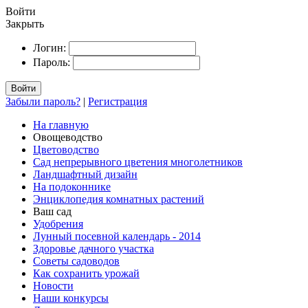
Войти
Закрыть
Логин:
Пароль:
Войти
Забыли пароль?
|
Регистрация
На главную
Овощеводство
Цветоводство
Сад непрерывного цветения многолетников
Ландшафтный дизайн
На подоконнике
Энциклопедия комнатных растений
Ваш сад
Удобрения
Лунный посевной календарь - 2014
Здоровье дачного участка
Советы садоводов
Как сохранить урожай
Новости
Наши конкурсы