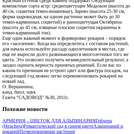
Красный оттенок среди камней поддержат следующие
компактные сорта астр: среднецветущие Медальон (высота до
40 см, соцветия темно-вишневые), Зарево (высота 25-30 см,
форма шаровидная, на одном растении может быть до 30
темно-карминных соцветий) и раннецветущая Октябрина
(высота до 45 см, изящные плоские соцветия окрашены в
темно-карминный тон).
Еще один важный момент в формировке рокария – порядок
его «заселения». Когда вы определитесь с составом растений,
для начала используйте рассаду однолетников в местах, где
еще не выросли долго развивающиеся многолетники того же
цвета. Это позволит получить незамедлительный результат, а
заодно оценить верность принятых решений. Если вас по
каким-то причинам не устроит цвет или фактура посадок, на
следующий год можно легко перекомпоновать рокарий на
новый лад.
О. Вершинина,
канд. биол. наук
Газета "САДОВОД" №30, 2011г.
Похожие новости
АРМЕРИЯ – ЦВЕТОК ДЛЯ АЛЬПИНАРИЯ
Гейхера
(Heuchera)
Романтический сад в синем цвете
Альпинарий и
рокарий
Почвопокровные растения