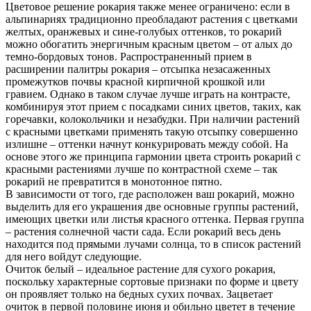
Цветовое решение рокария также менее ограничено: если в
альпинариях традиционно преобладают растения с цветками
желтых, оранжевых и сине-голубых оттенков, то рокарий
можно обогатить энергичным красным цветом – от алых до
темно-бордовых тонов. Распространенный прием в
расширении палитры рокария – отсыпка незасаженных
промежутков почвы красной кирпичной крошкой или
гравием. Однако в таком случае лучше играть на контрасте,
комбинируя этот прием с посадками синих цветов, таких, как
горечавки, колокольчики и незабудки. При наличии растений
с красными цветками применять такую отсыпку совершенно
излишне – оттенки начнут конкурировать между собой. На
основе этого же принципа гармонии цвета строить рокарий с
красными растениями лучше по контрастной схеме – так
рокарий не превратится в монотонное пятно.
В зависимости от того, где расположен ваш рокарий, можно
выделить для его украшения две основные группы растений,
имеющих цветки или листья красного оттенка. Первая группа
– растения солнечной части сада. Если рокарий весь день
находится под прямыми лучами солнца, то в список растений
для него войдут следующие.
Очиток белый – идеальное растение для сухого рокария,
поскольку характерные сортовые признаки по форме и цвету
он проявляет только на бедных сухих почвах. Зацветает
очиток в первой половине июня и обильно цветет в течение