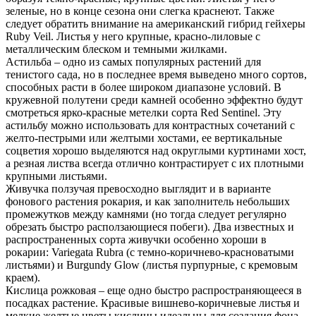
зеленые, но в конце сезона они слегка краснеют. Также
следует обратить внимание на американский гибрид гейхеры
Ruby Veil. Листья у него крупные, красно-лиловые с
металлическим блеском и темными жилками.
Астильба – одно из самых популярных растений для
тенистого сада, но в последнее время выведено много сортов,
способных расти в более широком диапазоне условий. В
кружевной полутени среди камней особенно эффектно будут
смотреться ярко-красные метелки сорта Red Sentinel. Эту
астильбу можно использовать для контрастных сочетаний с
желто-пестрыми или желтыми хостами, ее вертикальные
соцветия хорошо выделяются над округлыми куртинами хост,
а резная листва всегда отлично контрастирует с их плотными
крупными листьями.
Живучка ползучая превосходно выглядит и в варианте
фонового растения рокария, и как заполнитель небольших
промежутков между камнями (но тогда следует регулярно
обрезать быстро расползающиеся побеги). Два известных и
распространенных сорта живучки особенно хороши в
рокарии: Variegata Rubra (с темно-коричнево-красноватыми
листьями) и Burgundy Glow (листья пурпурные, с кремовым
краем).
Кислица рожковая – еще одно быстро распространяющееся в
посадках растение. Красивые вишнево-коричневые листья и
мелкие желтые цветы кислицы идеальны для создания фона