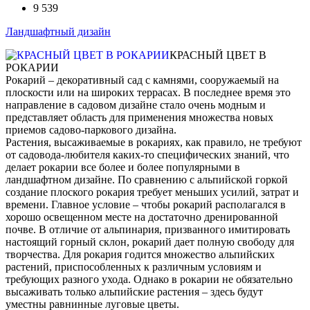
9 539
Ландшафтный дизайн
КРАСНЫЙ ЦВЕТ В
РОКАРИИ
Рокарий – декоративный сад с камнями, сооружаемый на
плоскости или на широких террасах. В последнее время это
направление в садовом дизайне стало очень модным и
представляет область для применения множества новых
приемов садово-паркового дизайна.
Растения, высаживаемые в рокариях, как правило, не требуют
от садовода-любителя каких-то специфических знаний, что
делает рокарии все более и более популярными в
ландшафтном дизайне. По сравнению с альпийской горкой
создание плоского рокария требует меньших усилий, затрат и
времени. Главное условие – чтобы рокарий располагался в
хорошо освещенном месте на достаточно дренированной
почве. В отличие от альпинария, призванного имитировать
настоящий горный склон, рокарий дает полную свободу для
творчества. Для рокария годится множество альпийских
растений, приспособленных к различным условиям и
требующих разного ухода. Однако в рокарии не обязательно
высаживать только альпийские растения – здесь будут
уместны равнинные луговые цветы.