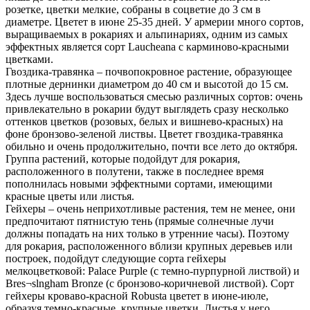
розетке, цветки мелкие, собраны в соцветие до 3 см в
диаметре. Цветет в июне 25-35 дней. У армерии много сортов,
выращиваемых в рокариях и альпинариях, одним из самых
эффектных является сорт Laucheana с карминово-красными
цветками.
Гвоздика-травянка – почвопокровное растение, образующее
плотные дернинки диаметром до 40 см и высотой до 15 см.
Здесь лучше воспользоваться смесью различных сортов: очень
привлекательно в рокарии будут выглядеть сразу несколько
оттенков цветков (розовых, белых и вишнево-красных) на
фоне бронзово-зеленой листвы. Цветет гвоздика-травянка
обильно и очень продолжительно, почти все лето до октября.
Группа растений, которые подойдут для рокария,
расположенного в полутени, также в последнее время
пополнилась новыми эффектными сортами, имеющими
красные цветы или листья.
Гейхеры – очень неприхотливые растения, тем не менее, они
предпочитают пятнистую тень (прямые солнечные лучи
должны попадать на них только в утренние часы). Поэтому
для рокария, расположенного вблизи крупных деревьев или
построек, подойдут следующие сорта гейхеры
мелкоцветковой: Palace Purple (с темно-пурпурной листвой) и
Bres¬slngham Bronze (с бронзово-коричневой листвой). Сорт
гейхеры кроваво-красной Robusta цветет в июне-июле,
образуя темно-красные, крупные цветки. Листья у него