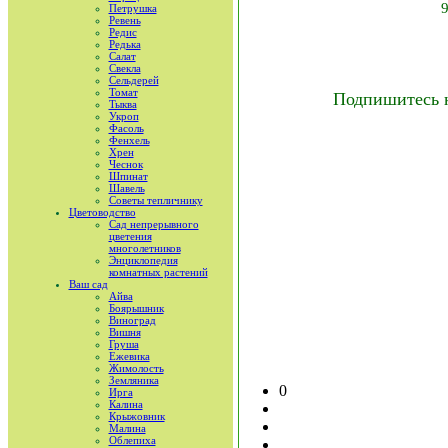
9
Петрушка
Ревень
Редис
Редька
Салат
Свекла
Сельдерей
Томат
Подпишитесь 
Тыква
Укроп
Фасоль
Фенхель
Хрен
Чеснок
Шпинат
Шавель
Советы тепличнику
Цветоводство
Сад непрерывного
цветения
многолетников
Энциклопедия
комнатных растений
Ваш сад
Айва
Боярышник
Виноград
Вишня
Груша
Ежевика
Жимолость
Земляника
0
Ирга
Калина
Крыжовник
Малина
Облепиха