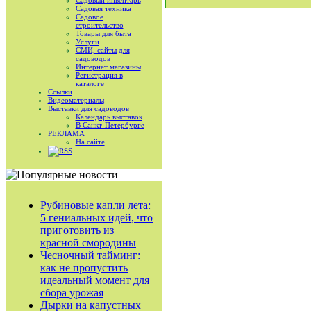
Садовый инвентарь
Садовая техника
Садовое
строительство
Товары для быта
Услуги
СМИ, сайты для
садоводов
Интернет магазины
Регистрация в
каталоге
Ссылки
Видеоматериалы
Выставки для садоводов
Календарь выставок
В Санкт-Петербурге
РЕКЛАМА
На сайте
RSS
Рубиновые капли лета:
5 гениальных идей, что
приготовить из
красной смородины
Чесночный тайминг:
как не пропустить
идеальный момент для
сбора урожая
Дырки на капустных