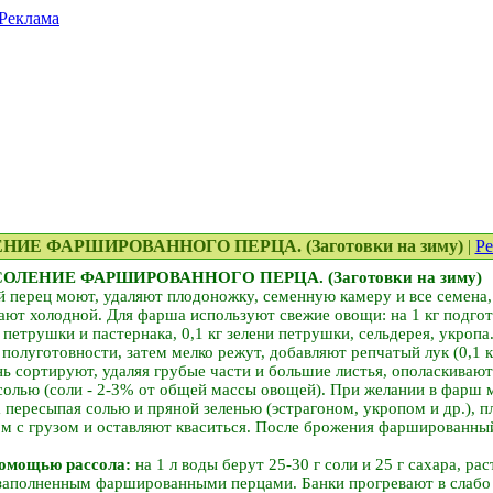
Реклама
ЛЕНИЕ ФАРШИРОВАННОГО ПЕРЦА. (Заготовки на зиму)
|
Р
СОЛЕНИЕ ФАРШИРОВАННОГО ПЕРЦА.
(Заготовки на зиму)
 перец моют, удаляют плодоножку, семенную камеру и все семена
ают холодной. Для фарша используют свежие овощи: на 1 кг подгот
й петрушки и пастернака, 0,1 кг зелени петрушки, сельдерея, укроп
 полуготовности, затем мелко режут, добавляют репчатый лук (0,1 к
нь сортируют, удаляя грубые части и большие листья, ополаскивают
олью (соли - 2-3% от общей массы овощей). При желании в фарш 
пересыпая солью и пряной зеленью (эстрагоном, укропом и др.), п
м с грузом и оставляют кваситься. После брожения фаршированны
помощью рассола:
на 1 л воды берут 25-30 г соли и 25 г сахара, ра
 заполненным фаршированными перцами. Банки прогревают в слабо 