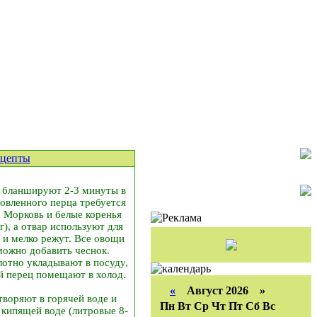
ецепты
, бланшируют 2-3 минуты в
овленного перца требуется
а. Морковь и белые коренья
г), а отвар используют для
 и мелко режут. Все овощи
можно добавить чеснок.
лотно укладывают в посуду,
й перец помещают в холод.
«
Август 2026 »
створяют в горячей воде и
Пн
Вт
Ср
Чт
Пт
Сб
Вс
кипящей воде (литровые 8-