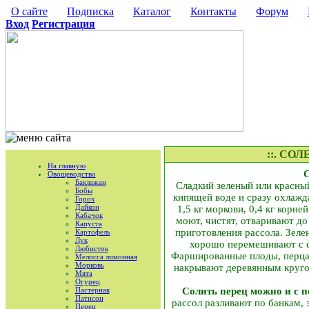
О сайте
Подписка
Каталог
Контакты
Форум
Вход
Регистрация
::. СО
На главную
Овощеводство
Баклажан
Сладкий зеленый или красный
Бобы
кипящей воде и сразу охлажд
Горох
Дайкон
1,5 кг моркови, 0,4 кг корне
Кабачок
моют, чистят, отваривают до
Капуста
приготовления рассола. Зеле
Картофель
Лук
хорошо перемешивают с с
Любисток
Фаршированные плоды, перца 
Мелисса лимонная
Морковь
накрывают деревянным круго
Мята
Огурец
Пастернак
Солить перец можно и с 
Патисон
рассол разливают по банкам,
Перец