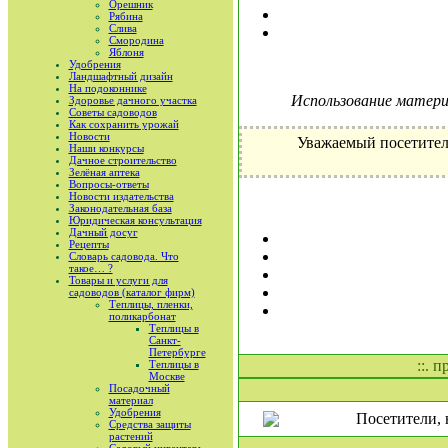
Орешник
Рябина
Слива
Смородина
Яблоня
Удобрения
Ландшафтный дизайн
На подоконнике
Использование материа
Здоровье дачного участка
Советы садоводов
Как сохранить урожай
Новости
Уважаемый посетител
Наши конкурсы
Дачное строительство
Зелёная аптека
Вопросы-ответы
Новости издательства
Законодательная база
Юридическая консультация
Дачный досуг
Рецепты
Словарь садовода. Что
такое… ?
Товары и услуги для
садоводов (каталог фирм)
Теплицы, пленки,
поликарбонат
Теплицы в
Санкт-
Петербурге
::. 
Теплицы в
Москве
Посадочный
материал
Удобрения
Посетители, 
Средства защиты
растений