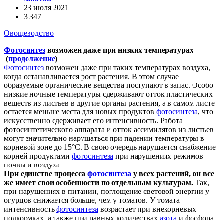
23 июля 2021
3 347
Овощеводство
Фотосинтез
возможен даже при низких температурах
(
продолжение
)
Фотосинтез
возможен даже при таких температурах воздуха,
когда останавливается рост растения. В этом случае
образуемые органические вещества поступают в запас. Особо
низкие ночные температуры сдерживают отток пластических
веществ из листьев в другие органы растения, а в самом листе
остается меньше места для новых продуктов
фотосинтеза
, что
искусственно сдерживает его интенсивность. Работа
фотосинтетического аппарата и отток ассимилятов из листьев
могут значительно нарушаться при падении температуры в
корневой зоне до 15°C. В свою очередь нарушается снабжение
корней продуктами
фотосинтеза
при нарушениях режимов
почвы и воздуха
При единстве процесса
фотосинтеза
у всех растений, он все
же имеет свои особенности по отдельным культурам.
Так,
при нарушениях в питании, поглощение световой энергии у
огурцов снижается больше, чем у томатов. У томата
интенсивность
фотосинтеза
возрастает при внекорневых
подкормках, а также при равных количествах
азота
и фосфора