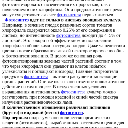
фотосинтезировать с позеленения их проростков, т. е. с
появлением в них хлорофилла. Они продолжительное время
могут существовать за счет
фотосинтеза
первых листьев.
Фотосинтез
идет не только в листьях овощных культур.
Например, в зеленых плодах различных сортов томатов
хлорофилла содержится около 0,25% от его содержания в
листьях, но интенсивность
фотосинтеза
доходит до 4- 5% от
листовой. Это говорит об эффективном использовании
хлорофилла оболочками растущих плодов. Даже чашелистики
цветков после образования завязей некоторое время способны
к фотосинтезированию. В целом же основная роль
фотосинтезирования зеленых частей растений состоит в том,
что через хлорофилл они удаляют из клеток избыток
углекислоты и поглощают кислород. Главные потребители
продуктов
фотосинтеза
– активно растущие и запасающие
органы растений. Они же оказывают ответное положительное
действие на сам процесс. В искусственных условиях
выращивания интенсивность
фотосинтеза
культур можно
регулировать при помощи красной и синей частей спектра
излучения растениеводческих ламп.
В количественном отношении различают истинный
(брутто) и видимый (нетто)
фотосинтез
.
Под первым
подразумевают количество органических
веществ (ассимилятов), выработанных растением в целом для
построения всех своих органов и покрытия их расходов на