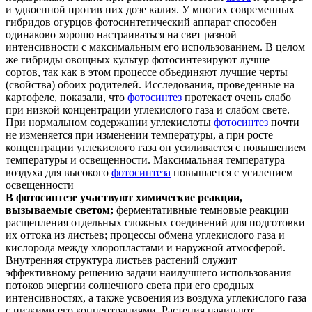
и удвоенной против них дозе калия. У многих современных
гибридов огурцов фотосинтетический аппарат способен
одинаково хорошо настраиваться на свет разной
интенсивности с максимальным его использованием. В целом
же гибриды овощных культур фотосинтезируют лучше
сортов, так как в этом процессе объединяют лучшие черты
(свойства) обоих родителей. Исследования, проведенные на
картофеле, показали, что
фотосинтез
протекает очень слабо
при низкой концентрации углекислого газа и слабом свете.
При нормальном содержании углекислоты
фотосинтез
почти
не изменяется при изменении температуры, а при росте
концентрации углекислого газа он усиливается с повышением
температуры и освещенности. Максимальная температура
воздуха для высокого
фотосинтеза
повышается с усилением
освещенности
В фотосинтезе участвуют химические реакции,
вызываемые светом;
ферментативные темновые реакции
расщепления отдельных сложных соединений для подготовки
их оттока из листьев; процессы обмена углекислого газа и
кислорода между хлоропластами и наружной атмосферой.
Внутренняя структура листьев растений служит
эффективному решению задачи наилучшего использования
потоков энергии солнечного света при его сродных
интенсивностях, а также усвоения из воздуха углекислого газа
с низкими его концентрациями. Растения начинают