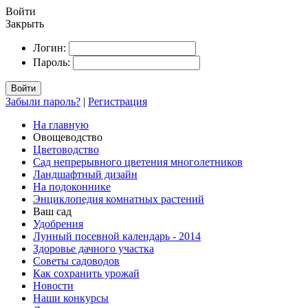
Войти
Закрыть
Логин:
Пароль:
Войти
Забыли пароль?
|
Регистрация
На главную
Овощеводство
Цветоводство
Сад непрерывного цветения многолетников
Ландшафтный дизайн
На подоконнике
Энциклопедия комнатных растений
Ваш сад
Удобрения
Лунный посевной календарь - 2014
Здоровье дачного участка
Советы садоводов
Как сохранить урожай
Новости
Наши конкурсы