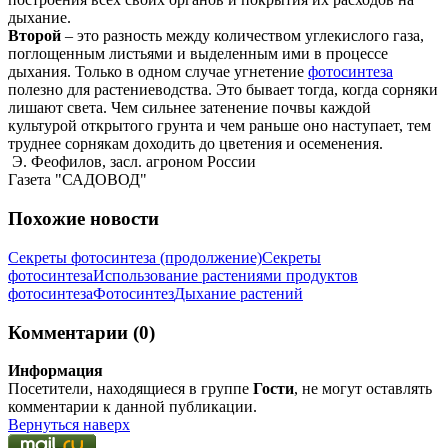
дыхание.
Второй
– это разность между количеством углекислого газа,
поглощенным листьями и выделенным ими в процессе
дыхания. Только в одном случае угнетение
фотосинтеза
полезно для растениеводства. Это бывает тогда, когда сорняки
лишают света. Чем сильнее затенение почвы каждой
культурой открытого грунта и чем раньше оно наступает, тем
труднее сорнякам доходить до цветения и осеменения.
Э. Феофилов, засл. агроном России
Газета "САДОВОД"
Похожие новости
Секреты фотосинтеза (продолжение)
Секреты
фотосинтеза
Использование растениями продуктов
фотосинтеза
Фотосинтез
Дыхание растений
Комментарии (0)
Информация
Посетители, находящиеся в группе
Гости
, не могут оставлять
комментарии к данной публикации.
Вернуться наверх