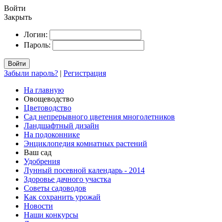
Войти
Закрыть
Логин:
Пароль:
Войти
Забыли пароль?
|
Регистрация
На главную
Овощеводство
Цветоводство
Сад непрерывного цветения многолетников
Ландшафтный дизайн
На подоконнике
Энциклопедия комнатных растений
Ваш сад
Удобрения
Лунный посевной календарь - 2014
Здоровье дачного участка
Советы садоводов
Как сохранить урожай
Новости
Наши конкурсы