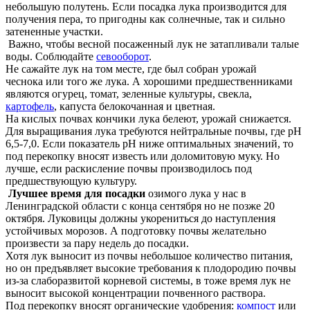
небольшую полутень. Если посадка лука производится для
получения пера, то пригодны как солнечные, так и сильно
затененные участки.
Важно, чтобы весной посаженный лук не затапливали талые
воды. Соблюдайте
севооборот
.
Не сажайте лук на том месте, где был собран урожай
чеснока или того же лука. А хорошими предшественниками
являются огурец, томат, зеленные культуры, свекла,
картофель
, капуста белокочанная и цветная.
На кислых почвах кончики лука белеют, урожай снижается.
Для выращивания лука требуются нейтральные почвы, где рН
6,5-7,0. Если показатель pH ниже оптимальных значений, то
под перекопку вносят известь или доломитовую муку. Но
лучше, если раскисление почвы производилось под
предшествующую культуру.
Лучшее время для посадки
озимого лука у нас в
Ленинградской области с конца сентября но не позже 20
октября. Луковицы должны укорениться до наступления
устойчивых морозов. А подготовку почвы желательно
произвести за пару недель до посадки.
Хотя лук выносит из почвы небольшое количество питания,
но он предъявляет высокие требования к плодородию почвы
из-за слаборазвитой корневой системы, в тоже время лук не
выносит высокой концентрации почвенного раствора.
Под перекопку вносят органические удобрения:
компост
или