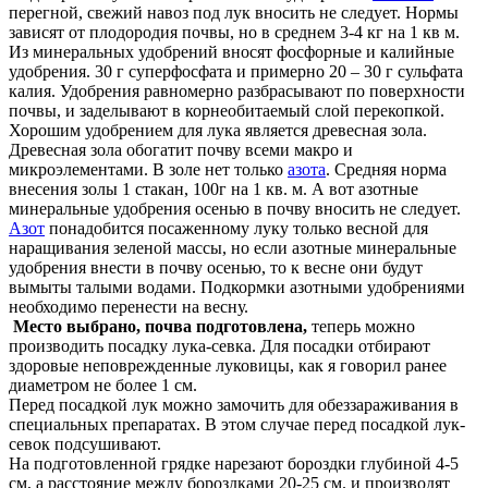
перегной, свежий навоз под лук вносить не следует. Нормы
зависят от плодородия почвы, но в среднем 3-4 кг на 1 кв м.
Из минеральных удобрений вносят фосфорные и калийные
удобрения. 30 г суперфосфата и примерно 20 – 30 г сульфата
калия. Удобрения равномерно разбрасывают по поверхности
почвы, и заделывают в корнеобитаемый слой перекопкой.
Хорошим удобрением для лука является древесная зола.
Древесная зола обогатит почву всеми макро и
микроэлементами. В золе нет только
азота
. Средняя норма
внесения золы 1 стакан, 100г на 1 кв. м. А вот азотные
минеральные удобрения осенью в почву вносить не следует.
Азот
понадобится посаженному луку только весной для
наращивания зеленой массы, но если азотные минеральные
удобрения внести в почву осенью, то к весне они будут
вымыты талыми водами. Подкормки азотными удобрениями
необходимо перенести на весну.
Место выбрано, почва подготовлена,
теперь можно
производить посадку лука-севка. Для посадки отбирают
здоровые неповрежденные луковицы, как я говорил ранее
диаметром не более 1 см.
Перед посадкой лук можно замочить для обеззараживания в
специальных препаратах. В этом случае перед посадкой лук-
севок подсушивают.
На подготовленной грядке нарезают бороздки глубиной 4-5
см, а расстояние между бороздками 20-25 см. и производят