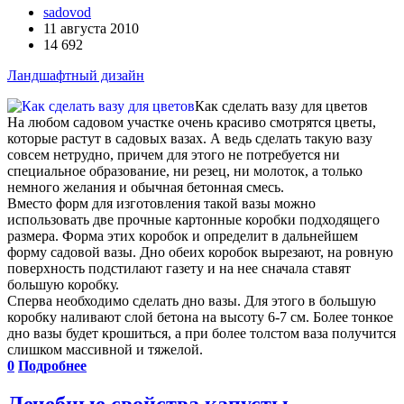
sadovod
11 августа 2010
14 692
Ландшафтный дизайн
Как сделать вазу для цветов
На любом садовом участке очень красиво смотрятся цветы,
которые растут в садовых вазах. А ведь сделать такую вазу
совсем нетрудно, причем для этого не потребуется ни
специальное образование, ни резец, ни молоток, а только
немного желания и обычная бетонная смесь.
Вместо форм для изготовления такой вазы можно
использовать две прочные картонные коробки подходящего
размера. Форма этих коробок и определит в дальнейшем
форму садовой вазы. Дно обеих коробок вырезают, на ровную
поверхность подстилают газету и на нее сначала ставят
большую коробку.
Сперва необходимо сделать дно вазы. Для этого в большую
коробку наливают слой бетона на высоту 6-7 см. Более тонкое
дно вазы будет крошиться, а при более толстом ваза получится
слишком массивной и тяжелой.
0
Подробнее
Лечебные свойства капусты