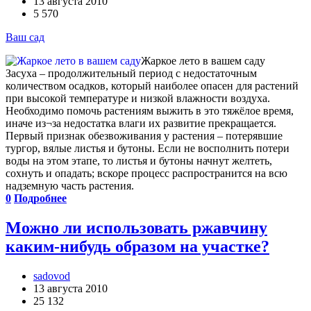
13 августа 2010
5 570
Ваш сад
Жаркое лето в вашем саду
Засуха – продолжительный период с недостаточным
количеством осадков, который наиболее опасен для растений
при высокой температуре и низкой влажности воздуха.
Необходимо помочь растениям выжить в это тяжёлое время,
иначе из¬за недостатка влаги их развитие прекращается.
Первый признак обезвоживания у растения – потерявшие
тургор, вялые листья и бутоны. Если не восполнить потери
воды на этом этапе, то листья и бутоны начнут желтеть,
сохнуть и опадать; вскоре процесс распространится на всю
надземную часть растения.
0
Подробнее
Можно ли использовать ржавчину
каким-­нибудь образом на участке?
sadovod
13 августа 2010
25 132