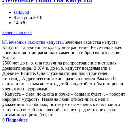
sadovod
9 августа 2010
14 530
Зелёная аптека
Лечебные свойства капусты
Капуста – древнейшее культурное растение. Ее семена архео­
логи находят при раскопках каменного и бронзового веков.
Уже за
2500 лет до н. э. она получила распространение в странах
древнего мира. В ХV в. до н. э. капусту возделывали в
Древнем Египте. Она служила пищей для строителей
пирамид. А древнеегипетские врачи со времен Рамзеса II
считали полезным кормить детей капустой, чтобы они росли
крепкими и здоровыми.
«Капуста – сила, пока она в бочке – беды не будет», – говорит
народная мудрость. Издавна люди относились к ней с
уважением и любовью, потому что замечено: кто ест много
капусты, свежей и квашеной, тот не страдает от нехватки
витаминов и реже болеет.
0
Подробнее