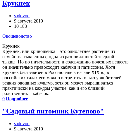
Крукнек
sadovod
9 августа 2010
10 183
Овощеводство
Крукнек
Крукнек, или кривошейка – это однолетнее растение из
семейства тыквенных, одна из разновидностей твердой
тыквы. Но по питательности и содержанию полезных веществ
он значительно превосходит кабачки и патиссоны. Хотя
крукнек был завезен в Россию еще в начале XIX в., в
российских садах его можно встретить только у любителей
редких овощных культур, хотя он может выращиваться
практически на каждом участке, как и его близкий
родственник – кабачок.
0
Подробнее
"Садовый питомник Кутепово"
sadovod
9 августа 2010