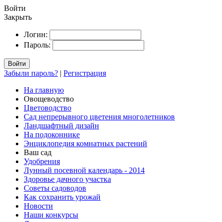
Войти
Закрыть
Логин:
Пароль:
Войти
Забыли пароль?
|
Регистрация
На главную
Овощеводство
Цветоводство
Сад непрерывного цветения многолетников
Ландшафтный дизайн
На подоконнике
Энциклопедия комнатных растений
Ваш сад
Удобрения
Лунный посевной календарь - 2014
Здоровье дачного участка
Советы садоводов
Как сохранить урожай
Новости
Наши конкурсы