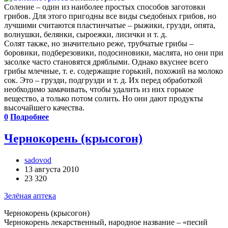
Соление – один из наиболее простых способов заготовки
грибов. Для этого пригодны все виды съедобных грибов, но
лучшими считаются пластинчатые – рыжики, грузди, опята,
волнушки, белянки, сыроежки, лисички и т. д.
Солят также, но значительно реже, трубчатые грибы –
боровики, подберезовики, подосиновики, маслята, но они при
засолке часто становятся дряблыми. Однако вкуснее всего
грибы млечные, т. е. содержащие горький, похожий на молоко
сок. Это – грузди, подгрузди и т. д. Их перед обработкой
необходимо замачивать, чтобы удалить из них горькое
вещество, а только потом солить. Но они дают продукты
высочайшего качества.
0
Подробнее
Чернокорень (крысогон)
sadovod
13 августа 2010
23 320
Зелёная аптека
Чернокорень (крысогон)
Чернокорень лекарственный, народное название – «песий