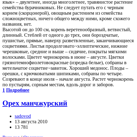
язык» – двулетнее, иногда многолетнее, травянистое растение
семейства бурачниковых. Не следует путать его с черным
корнем (скорцонерой), овощным растением из семейства
сложноцветных, ничего общего между ними, кроме схожего
названия, нет.
Высотой он до 100 см, корень веретенообразный, ветвистый,
длинный. Стеблей от одного до трех, они бороздчатые,
пушистые, прямые, наверху разветвленные, заканчивающиеся
соцветиями. Листья продолговато¬эллиптические, нижние
черешковые, средние и выше – сидячие, покрыты мягкими
волосками. Цветет чернокорень в июне – августе. Цветки
грязно­темно­фиолетово­красные (изредка белые), собраны в
метельчатое соцветие¬завиток. Хороший медонос. Плоды –
орешки, с крючковатыми шипиками, собраны по четыре.
Созревают в конце июля – начале августа. Растет чернокорень
по пустырям, сорным местам, вдоль дорог и заборов.
1
Подробнее
Орех манчжурский
sadovod
13 августа 2010
13 781