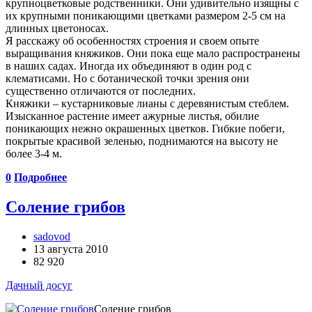
крупноцветковые родственники. Они удивительно изящны с
их крупными поникающими цветками размером 2-5 см на
длинных цветоносах.
Я расскажу об особенностях строения и своем опыте
выращивания княжиков. Они пока еще мало распространены
в наших садах. Иногда их объединяют в один род с
клематисами. Но с ботанической точки зрения они
существенно отличаются от последних.
Княжики – кустарниковые лианы с деревянистым стеблем.
Изысканное растение имеет ажурные листья, обилие
поникающих нежно окрашенных цветков. Гибкие побеги,
покрытые красивой зеленью, поднимаются на высоту не
более 3-4 м.
0
Подробнее
Соление грибов
sadovod
13 августа 2010
82 920
Дачный досуг
Соление грибов