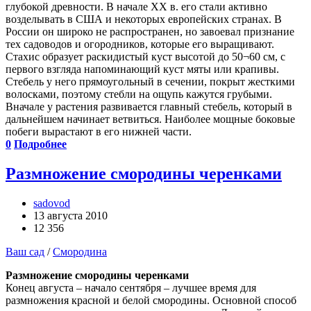
глубокой древности. В начале ХХ в. его стали активно
возделывать в США и некоторых европейских странах. В
России он широко не распространен, но завоевал признание
тех садоводов и огородников, которые его выращивают.
Стахис образует раскидистый куст высотой до 50¬60 см, с
первого взгляда напоминающий куст мяты или крапивы.
Стебель у него прямоугольный в сечении, покрыт жесткими
волосками, поэтому стебли на ощупь кажутся грубыми.
Вначале у растения развивается главный стебель, который в
дальнейшем начинает ветвиться. Наиболее мощные боковые
побеги вырастают в его нижней части.
0
Подробнее
Размножение смородины черенками
sadovod
13 августа 2010
12 356
Ваш сад
/
Смородина
Размножение смородины черенками
Конец августа – начало сентября – лучшее время для
размножения красной и белой смородины. Основной способ