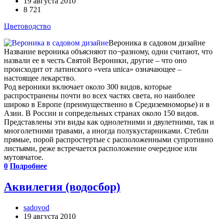
19 августа 2010
8 721
Цветоводство
Вероника в садовом дизайне
Название вероника объясняют по¬разному, одни считают, что
назвали ее в честь Святой Вероники, другие – что оно
происходит от латинского «vera unica» означающее –
настоящее лекарство.
Род вероники включает около 300 видов, которые
распространены почти во всех частях света, но наиболее
широко в Европе (преимущественно в Средиземноморье) и в
Азии. В России и сопредельных странах около 150 видов.
Представлены эти виды как однолетними и двулетними, так и
многолетними травами, а иногда полукустарниками. Стебли
прямые, порой распростертые с расположенными супротивно
листьями, реже встречается расположение очередное или
мутовчатое.
0
Подробнее
Аквилегия (водосбор)
sadovod
19 августа 2010