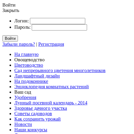
Войти
Закрыть
Логин:
Пароль:
Войти
Забыли пароль?
|
Регистрация
На главную
Овощеводство
Цветоводство
Сад непрерывного цветения многолетников
Ландшафтный дизайн
На подоконнике
Энциклопедия комнатных растений
Ваш сад
Удобрения
Лунный посевной календарь - 2014
Здоровье дачного участка
Советы садоводов
Как сохранить урожай
Новости
Наши конкурсы