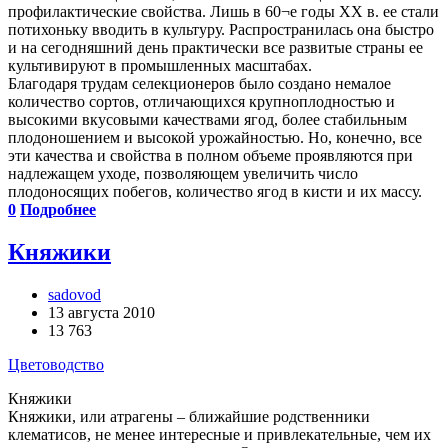
профилактические свойства. Лишь в 60¬е годы ХХ в. ее стали
потихоньку вводить в культуру. Распространилась она быстро
и на сегодняшний день практически все развитые страны ее
культивируют в промышленных масштабах.
Благодаря трудам селекционеров было создано немалое
количество сортов, отличающихся крупноплодностью и
высокими вкусовыми качествами ягод, более стабильным
плодоношением и высокой урожайностью. Но, конечно, все
эти качества и свойства в полном объеме проявляются при
надлежащем уходе, позволяющем увеличить число
плодоносящих побегов, количество ягод в кисти и их массу.
0
Подробнее
Княжики
sadovod
13 августа 2010
13 763
Цветоводство
Княжики
Княжики, или атрагены – ближайшие родственники
клематисов, не менее интересные и привлекательные, чем их