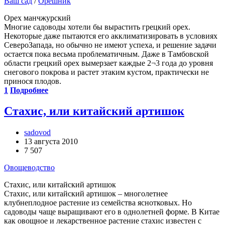
Ваш сад
/
Орешник
Орех манчжурский
Многие садоводы хотели бы вырастить грецкий орех.
Некоторые даже пытаются его акклиматизировать в условиях
Северо­Запада, но обычно не имеют успеха, и решение задачи
остается пока весьма проблематичным. Даже в Тамбовской
области грецкий орех вымерзает каждые 2¬3 года до уровня
снегового покрова и растет этаким кустом, практически не
принося плодов.
1
Подробнее
Стахис, или китайский артишок
sadovod
13 августа 2010
7 507
Овощеводство
Стахис, или китайский артишок
Стахис, или китайский артишок – многолетнее
клубнеплодное растение из семейства яснотковых. Но
садоводы чаще выращивают его в однолетней форме. В Китае
как овощное и лекарственное растение стахис известен с