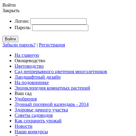
Войти
Закрыть
Логин:
Пароль:
Войти
Забыли пароль?
|
Регистрация
На главную
Овощеводство
Цветоводство
Сад непрерывного цветения многолетников
Ландшафтный дизайн
На подоконнике
Энциклопедия комнатных растений
Ваш сад
Удобрения
Лунный посевной календарь - 2014
Здоровье дачного участка
Советы садоводов
Как сохранить урожай
Новости
Наши конкурсы