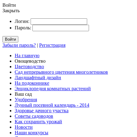
Войти
Закрыть
Логин:
Пароль:
Войти
Забыли пароль?
|
Регистрация
На главную
Овощеводство
Цветоводство
Сад непрерывного цветения многолетников
Ландшафтный дизайн
На подоконнике
Энциклопедия комнатных растений
Ваш сад
Удобрения
Лунный посевной календарь - 2014
Здоровье дачного участка
Советы садоводов
Как сохранить урожай
Новости
Наши конкурсы