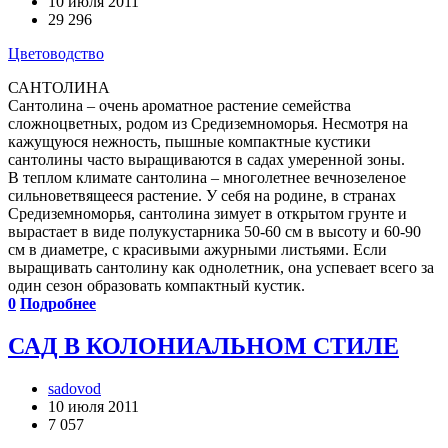
10 июля 2011
29 296
Цветоводство
САНТОЛИНА
Сантолина – очень ароматное растение семейства
сложноцветных, родом из Средиземноморья. Несмотря на
кажущуюся нежность, пышные компактные кустики
сантолины часто выращиваются в садах умеренной зоны.
В теплом климате сантолина – многолетнее вечнозеленое
сильноветвящееся растение. У себя на родине, в странах
Средиземноморья, сантолина зимует в открытом грунте и
вырастает в виде полукустарника 50-60 см в высоту и 60-90
см в диаметре, с красивыми ажурными листьями. Если
выращивать сантолину как однолетник, она успевает всего за
один сезон образовать компактный кустик.
0
Подробнее
САД В КОЛОНИАЛЬНОМ СТИЛЕ
sadovod
10 июля 2011
7 057