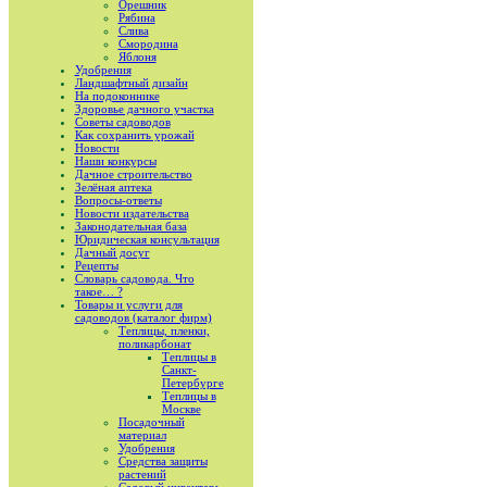
Орешник
Рябина
Слива
Смородина
Яблоня
Удобрения
Ландшафтный дизайн
На подоконнике
Здоровье дачного участка
Советы садоводов
Как сохранить урожай
Новости
Наши конкурсы
Дачное строительство
Зелёная аптека
Вопросы-ответы
Новости издательства
Законодательная база
Юридическая консультация
Дачный досуг
Рецепты
Словарь садовода. Что
такое… ?
Товары и услуги для
садоводов (каталог фирм)
Теплицы, пленки,
поликарбонат
Теплицы в
Санкт-
Петербурге
Теплицы в
Москве
Посадочный
материал
Удобрения
Средства защиты
растений