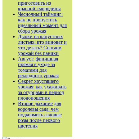
приготовить из
красной смородины
Чесночный тайминг:
как не пропустить
идеальный момент для
сбора урожая
Дырки на капустных
листьях: кто виноват и
что делать? Спасаем
урожай без паники
Август: финишная
прямая в уходе за
томатами для
рекордного урожая
Секрет хрустящего
урожая: как ухаживать
за огурцами в период
плодоношения
Второе дыхание для
королевы сада: чем
подкормить садовые
розы после первого
цветения