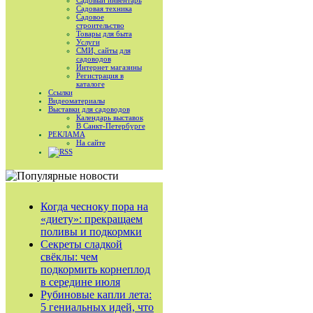
Садовый инвентарь
Садовая техника
Садовое
строительство
Товары для быта
Услуги
СМИ, сайты для
садоводов
Интернет магазины
Регистрация в
каталоге
Ссылки
Видеоматериалы
Выставки для садоводов
Календарь выставок
В Санкт-Петербурге
РЕКЛАМА
На сайте
RSS
Когда чесноку пора на
«диету»: прекращаем
поливы и подкормки
Секреты сладкой
свёклы: чем
подкормить корнеплод
в середине июля
Рубиновые капли лета:
5 гениальных идей, что