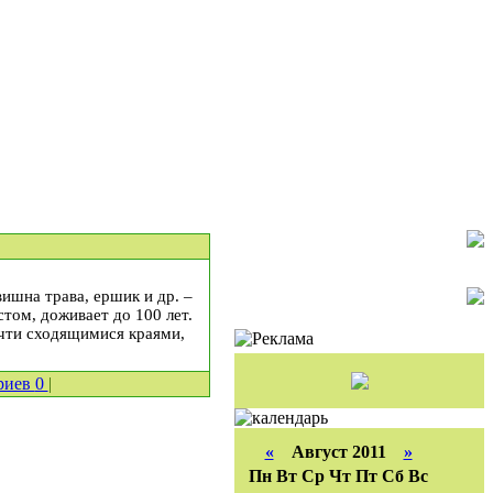
вишна трава, ершик и др. –
том, доживает до 100 лет.
очти сходящимися краями,
риев
0
|
«
Август 2011
»
Пн
Вт
Ср
Чт
Пт
Сб
Вс