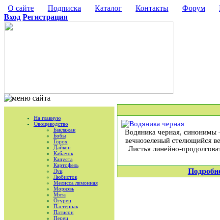
О сайте
Подписка
Каталог
Контакты
Форум
Вход
Регистрация
На главную
Овощеводство
Баклажан
Водяника черная, синонимы –
Бобы
вечнозеленый стелющийся ве
Горох
Дайкон
Листья линейно-продолговат
Кабачок
Капуста
Картофель
Подробн
Лук
Любисток
Мелисса лимонная
Морковь
Мята
Огурец
Пастернак
Патисон
Перец