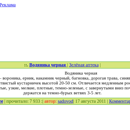
Реклама
::.
Водяника черная
|
Зелёная аптека
|
Водяника черная
 вороника, ерник, накамник черный, багновка, дорогая трава, синя
твистый кустарничек высотой 20-50 см. Отличается медленным рос
ые, узкие, мелкие, плотные, темно-зеленые, с завернутыми вниз п
держатся на темно-бурых ветвях 3-5 лет.
ее
| прочитало: 7 933 :|
автор:
sadovod
| 17 августа 2011 |
Коммента