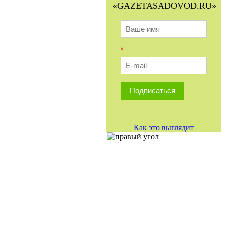
«GAZETASADOVOD.RU»
*
Подписаться
Как это выглядит