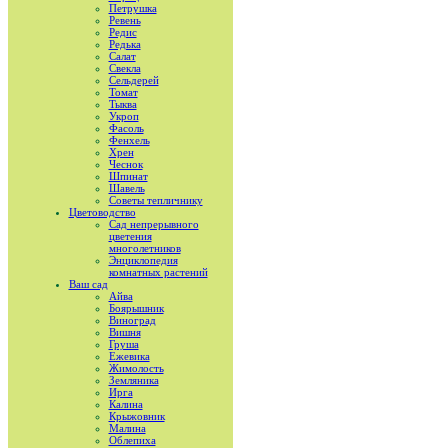
Петрушка
Ревень
Редис
Редька
Салат
Свекла
Сельдерей
Томат
Тыква
Укроп
Фасоль
Фенхель
Хрен
Чеснок
Шпинат
Шавель
Советы тепличнику
Цветоводство
Сад непрерывного
цветения
многолетников
Энциклопедия
комнатных растений
Ваш сад
Айва
Боярышник
Виноград
Вишня
Груша
Ежевика
Жимолость
Земляника
Ирга
Калина
Крыжовник
Малина
Облепиха