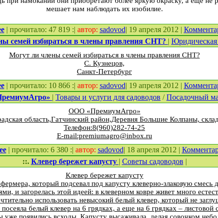
дь при намокании они приобретают более яркую окраску, а еще не 
мешает нам наблюдать их изобилие.
ее
| прочитало: 47 819 :|
автор:
sadovod
| 19 апреля 2012 |
Коммента
ны семей избираться в члены правления СНТ?
|
Юридическая 
Могут ли члены семей избираться в члены правления СНТ?
С. Кузнецов,
Санкт-Петербург
ее
| прочитало: 10 866 :|
автор:
sadovod
| 19 апреля 2012 |
Коммента
ПремиумАгро»
|
Товары и услуги для садоводов
/
Посадочный ма
ООО «ПремиумАгро»
адская область,Гатчинский район,Деревня Большие Колпаны, скла
Телефон:8(960)282-74-25
E-mail:premiumagro@inbox.ru
ее
| прочитало: 6 380 :|
автор:
sadovod
| 18 апреля 2012 |
Коммента
::.
Клевер бережет капусту
|
Советы садоводов
|
Клевер бережет капусту
 фермера, который подсевал под капусту клеверно-злаковую смесь
ми, и загорелась этой идеей: в клеверном ковре живет много естес
чтительно использовать невысокий белый клевер, который не заглу
посеяла белый клевер на 6 грядках, а еще на 6 грядках – листовой 
ы уже появились всходы. Капусту высаживала, делая совочком неб