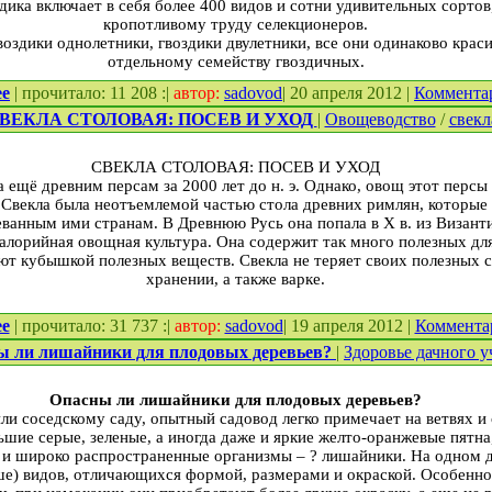
дика включает в себя более 400 видов и сотни удивительных сорто
кропотливому труду селекционеров.
воздики однолетники, гвоздики двулетники, все они одинаково крас
отдельному семейству гвоздичных.
ее
| прочитало: 11 208 :|
автор:
sadovod
| 20 апреля 2012 |
Коммента
ВЕКЛА СТОЛОВАЯ: ПОСЕВ И УХОД
|
Овощеводство
/
свекл
СВЕКЛА СТОЛОВАЯ: ПОСЕВ И УХОД
а ещё древним персам за 2000 лет до н. э. Однако, овощ этот персы
. Свекла была неотъемлемой частью стола древних римлян, которые
еванным ими странам. В Древнюю Русь она попала в Х в. из Визант
калорийная овощная культура. Она содержит так много полезных для
ют кубышкой полезных веществ. Свекла не теряет своих полезных с
хранении, а также варке.
ее
| прочитало: 31 737 :|
автор:
sadovod
| 19 апреля 2012 |
Коммента
ы ли лишайники для плодовых деревьев?
|
Здоровье дачного у
Опасны ли лишайники для плодовых деревьев?
ли соседскому саду, опытный садовод легко примечает на ветвях и
шие серые, зеленые, а иногда даже и яркие желто-­оранжевые пятна,
 и широко распространенные организмы – ? лишайники. На одном д
ьше) видов, отличающихся формой, размерами и окраской. Особенн