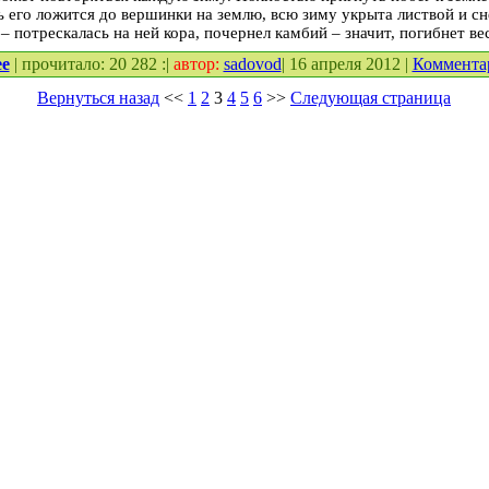
ь его ложится до вершинки на землю, всю зиму укрыта листвой и сн
 – потрескалась на ней кора, почернел камбий – значит, погибнет вес
ее
| прочитало: 20 282 :|
автор:
sadovod
| 16 апреля 2012 |
Коммента
Вернуться назад
<<
1
2
3
4
5
6
>>
Следующая страница