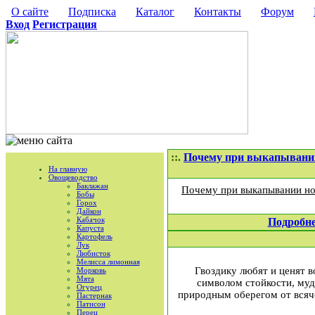
О сайте
Подписка
Каталог
Контакты
Форум
Вход
Регистрация
::.
Почему при выкапывании
На главную
Овощеводство
Баклажан
Почему при выкапывании нов
Бобы
Горох
Дайкон
Кабачок
Подробн
Капуста
Картофель
Лук
Любисток
Мелисса лимонная
Гвоздику любят и ценят в
Морковь
Мята
символом стойкости, муд
Огурец
природным оберегом от всяче
Пастернак
Патисон
Перец