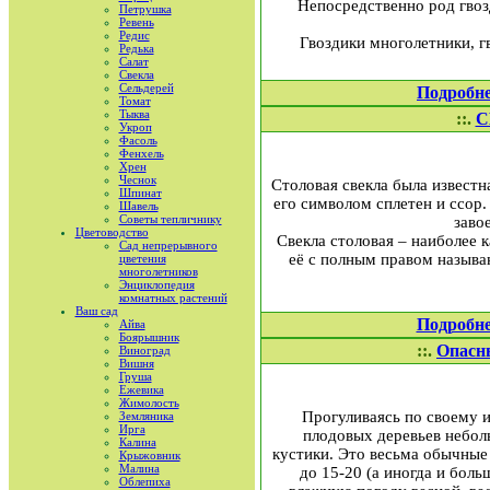
Непосредственно род гвоз
Петрушка
Ревень
Редис
Гвоздики многолетники, г
Редька
Салат
Свекла
Сельдерей
Подробн
Томат
Тыква
::.
С
Укроп
Фасоль
Фенхель
Хрен
Чеснок
Столовая свекла была известн
Шпинат
его символом сплетен и ссор
Шавель
Советы тепличнику
заво
Цветоводство
Свекла столовая – наиболее 
Сад непрерывного
её с полным правом называ
цветения
многолетников
Энциклопедия
комнатных растений
Ваш сад
Подробн
Айва
Боярышник
::.
Опасн
Виноград
Вишня
Груша
Ежевика
Жимолость
Прогуливаясь по своему и
Земляника
Ирга
плодовых деревьев неболь
Калина
кустики. Это весьма обычные
Крыжовник
Малина
до 15-20 (а иногда и бол
Облепиха