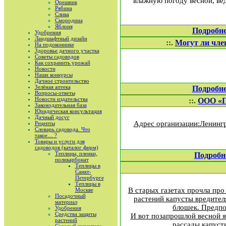
влажную погоду весной, ве
Орешник
Рябина
Слива
Смородина
Яблоня
Подробн
Удобрения
Ландшафтный дизайн
::.
Могут ли чле
На подоконнике
Здоровье дачного участка
Советы садоводов
Как сохранить урожай
Новости
Наши конкурсы
Дачное строительство
Зелёная аптека
Подробн
Вопросы-ответы
Новости издательства
::.
ООО «
Законодательная база
Юридическая консультация
Дачный досуг
Адрес организации:Ленингр
Рецепты
Словарь садовода. Что
такое… ?
Товары и услуги для
садоводов (каталог фирм)
Теплицы, пленки,
Подробн
поликарбонат
Теплицы в
Санкт-
Петербурге
Теплицы в
В старых газетах прочла про
Москве
Посадочный
растений капусты вредителя
материал
блошек. Предпо
Удобрения
Средства защиты
И вот позапрошлой весной я 
растений
рассады капуст