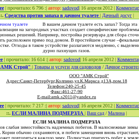
ее
| прочитало: 6 796 :|
автор:
sadovod
| 16 апреля 2012 |
Коммента
::.
Средства против запаха в дачном туалете
|
Дачный досуг
|
В вашем дачном туалете есть запах? Тогда эта
ализации на загородных участках создает специфические проблемы
ионных решений. Например, постройка резервуара для сбора сточны
ыть расположен прямо под домом. В простейшем случае –фекальная
астке. Отходы в таком устройстве разлагаются медленно, с выделе
дурно пахнущих газов.
ее
| прочитало: 16 614 :|
автор:
sadovod
| 16 апреля 2012 |
Коммента
"АМК Строй"
|
Товары и услуги для садоводов
/
Дачное строите
ООО "АМК Строй"
Адрес:Санкт-Петербург,Колпино,ул.К.Маркса д13А,пом.18
Телефон:240-25-45
Факс:461-27-90
E-mail:amk.s2011@yandex.ru
ее
| прочитало: 7 217 :|
автор:
sadovod
| 16 апреля 2012 |
Коммента
::.
ЕСЛИ МАЛИНА ПОДМЕРЗЛА
|
Ваш сад
/
Малина
|
ЕСЛИ МАЛИНА ПОДМЕРЗЛА
ов слабая зимостойкость надземных побегов. В малоснежные зимы 
. Корни обычно сохраняются, и побеги замещения вновь отрастают,
ожет повторяться каждую зиму. Полностью пригнуть побег к земле