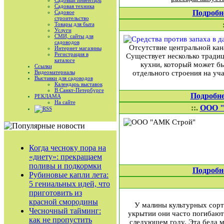
Садовый инвентарь
Садовая техника
Подробн
Садовое
строительство
Товары для быта
Услуги
СМИ, сайты для
садоводов
Отсутствие центральной кан
Интернет магазины
Регистрация в
Существует несколько традиц
каталоге
кухни, который может б
Ссылки
Видеоматериалы
отдельного строения на уч
Выставки для садоводов
Календарь выставок
В Санкт-Петербурге
Подробн
РЕКЛАМА
На сайте
::.
ООО 
RSS
Когда чесноку пора на
«диету»: прекращаем
поливы и подкормки
Подробн
Рубиновые капли лета:
5 гениальных идей, что
приготовить из
красной смородины
У малины культурных сорт
Чесночный тайминг:
укрытии они часто погибают
как не пропустить
следующем году. Эта беда м