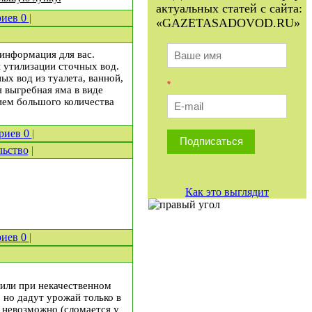
актуальных статей с сайта:
риев
0
|
«GAZETASADOVOD.RU»
 информация для вас.
 утилизации сточных вод.
х вод из туалета, ванной,
*
 выгребная яма в виде
нием большого количества
риев
0
|
Подписаться
льство
|
Как это выглядит
риев
0
|
или при некачественном
 но дадут урожай только в
 невозможно (сломается у