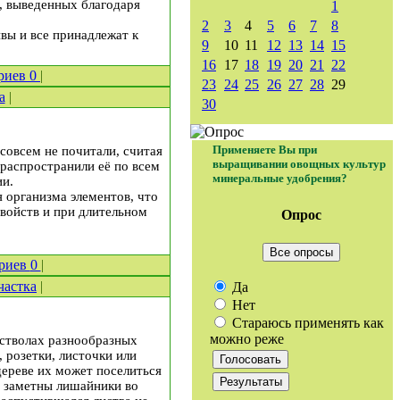
в, выведенных благодаря
1
2
3
4
5
6
7
8
ивы и все принадлежат к
9
10
11
12
13
14
15
16
17
18
19
20
21
22
риев
0
|
23
24
25
26
27
28
29
а
|
30
Применяете Вы при
 совсем не почитали, считая
выращивании овощных культур
 распространили её по всем
минеральные удобрения?
ии.
 организма элементов, что
войств и при длительном
Опрос
Все опросы
риев
0
|
частка
|
Да
Нет
Стараюсь применять как
можно реже
 стволах разнообразных
 розетки, листочки или
ереве их может поселиться
о заметны лишайники во