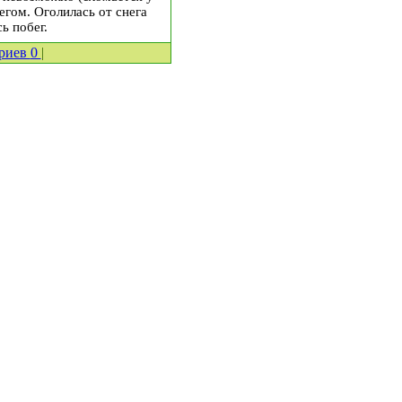
егом. Оголилась от снега
ь побег.
риев
0
|