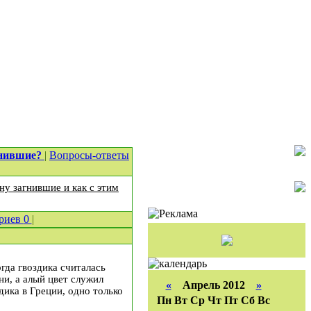
гнившие?
|
Вопросы-ответы
у загнившие и как с этим
риев
0
|
огда гвоздика считалась
ни, а алый цвет служил
«
Апрель 2012
»
ика в Греции, одно только
Пн
Вт
Ср
Чт
Пт
Сб
Вс