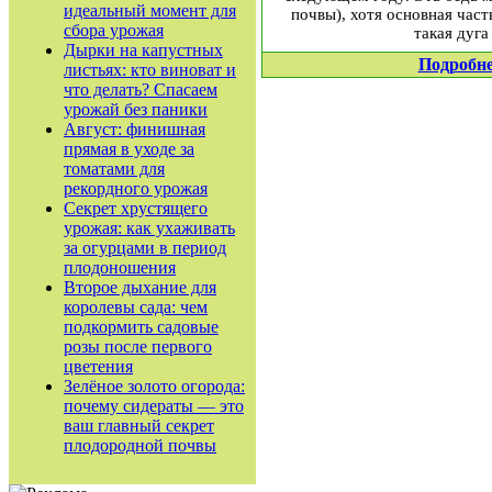
идеальный момент для
почвы), хотя основная част
сбора урожая
такая дуга
Дырки на капустных
Подробн
листьях: кто виноват и
что делать? Спасаем
урожай без паники
Август: финишная
прямая в уходе за
томатами для
рекордного урожая
Секрет хрустящего
урожая: как ухаживать
за огурцами в период
плодоношения
Второе дыхание для
королевы сада: чем
подкормить садовые
розы после первого
цветения
Зелёное золото огорода:
почему сидераты — это
ваш главный секрет
плодородной почвы