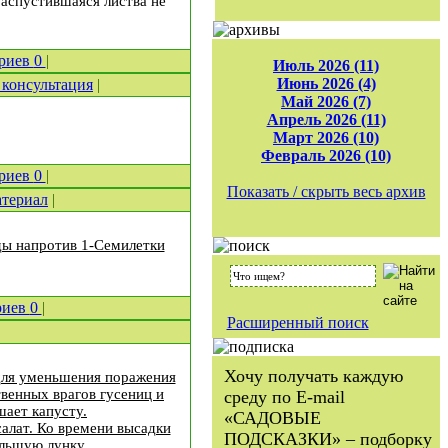
распустившаяся листва не
риев
0
|
Июль 2026 (11)
Июнь 2026 (4)
консультация
|
Май 2026 (7)
Апрель 2026 (11)
Март 2026 (10)
Февраль 2026 (10)
риев
0
|
Показать / скрыть весь архив
териал
|
ды напротив 1-Семилетки
риев
0
|
Расширенный поиск
Хочу получать каждую
 для уменьшения поражения
твенных врагов гусениц и
среду по E-mail
шает капусту.
«САДОВЫЕ
салат. Ко времени высадки
ПОДСКАЗКИ» – подборку
ольшую лунку.