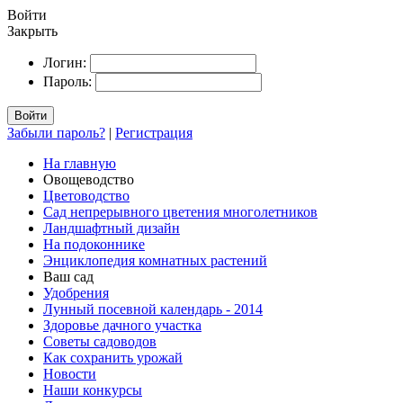
Войти
Закрыть
Логин:
Пароль:
Войти
Забыли пароль?
|
Регистрация
На главную
Овощеводство
Цветоводство
Сад непрерывного цветения многолетников
Ландшафтный дизайн
На подоконнике
Энциклопедия комнатных растений
Ваш сад
Удобрения
Лунный посевной календарь - 2014
Здоровье дачного участка
Советы садоводов
Как сохранить урожай
Новости
Наши конкурсы