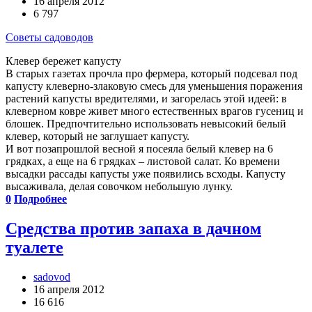
16 апреля 2012
6 797
Советы садоводов
Клевер бережет капусту
В старых газетах прочла про фермера, который подсевал под
капусту клеверно-злаковую смесь для уменьшения поражения
растений капусты вредителями, и загорелась этой идеей: в
клеверном ковре живет много естественных врагов гусениц и
блошек. Предпочтительно использовать невысокий белый
клевер, который не заглушает капусту.
И вот позапрошлой весной я посеяла белый клевер на 6
грядках, а еще на 6 грядках – листовой салат. Ко времени
высадки рассады капусты уже появились всходы. Капусту
высаживала, делая совочком небольшую лунку.
0
Подробнее
Средства против запаха в дачном
туалете
sadovod
16 апреля 2012
16 616