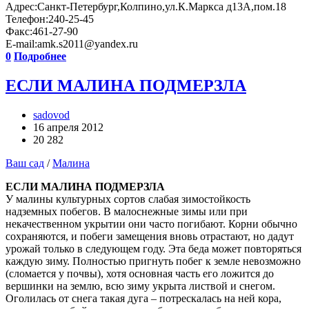
Адрес:Санкт-Петербург,Колпино,ул.К.Маркса д13А,пом.18
Телефон:240-25-45
Факс:461-27-90
E-mail:amk.s2011@yandex.ru
0
Подробнее
ЕСЛИ МАЛИНА ПОДМЕРЗЛА
sadovod
16 апреля 2012
20 282
Ваш сад
/
Малина
ЕСЛИ МАЛИНА ПОДМЕРЗЛА
У малины культурных сортов слабая зимостойкость
надземных побегов. В малоснежные зимы или при
некачественном укрытии они часто погибают. Корни обычно
сохраняются, и побеги замещения вновь отрастают, но дадут
урожай только в следующем году. Эта беда может повторяться
каждую зиму. Полностью пригнуть побег к земле невозможно
(сломается у почвы), хотя основная часть его ложится до
вершинки на землю, всю зиму укрыта листвой и снегом.
Оголилась от снега такая дуга – потрескалась на ней кора,