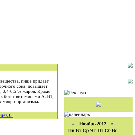
вещества, пище придает
дочного сока, повышает
, 0,4-0.5 % жиров. Кроме
ук богат витаминами А, В1,
их микро-организмы.
риев
0
|
«
Ноябрь 2012
»
Пн
Вт
Ср
Чт
Пт
Сб
Вс