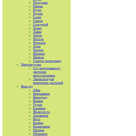
Петрушка
Ревень
Редис
Редька
Салат
Свекла
Сельдерей
Томат
Тыква
Укроп
Фасоль
Фенхель
Хрен
Чеснок
Шпинат
Шавель
Советы тепличнику
Цветоводство
Сад непрерывного
цветения
многолетников
Энциклопедия
комнатных растений
Ваш сад
Айва
Боярышник
Виноград
Вишня
Груша
Ежевика
Жимолость
Земляника
Ирга
Калина
Крыжовник
Малина
Облепиха