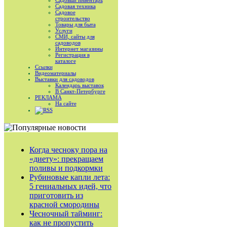
Садовый инвентарь
Садовая техника
Садовое
строительство
Товары для быта
Услуги
СМИ, сайты для
садоводов
Интернет магазины
Регистрация в
каталоге
Ссылки
Видеоматериалы
Выставки для садоводов
Календарь выставок
В Санкт-Петербурге
РЕКЛАМА
На сайте
RSS
Когда чесноку пора на
«диету»: прекращаем
поливы и подкормки
Рубиновые капли лета:
5 гениальных идей, что
приготовить из
красной смородины
Чесночный тайминг:
как не пропустить