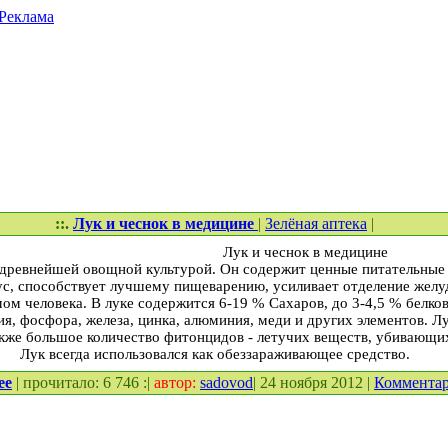
Реклама
::.
Лук и чеснок в медицине
|
Зелёная аптека
|
Лук и чеснок в медицине
евнейшей овощной культурой. Он содержит ценные питательные 
с, способствует лучшему пищеварению, усиливает отделение желу
м человека. В луке содержится 6-19 % Сахаров, до 3-4,5 % белков
ия, фосфора, железа, цинка, алюминия, меди и других элементов. Л
также большое количество фитонцидов - летучих веществ, убивающ
Лук всегда использовался как обеззараживающее средство.
ее
| прочитало: 6 746 :|
автор:
sadovod
| 24 ноября 2012 |
Коммента