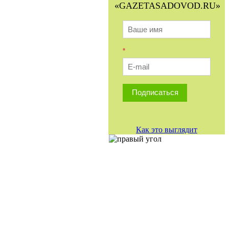
«GAZETASADOVOD.RU»
*
Подписаться
Как это выглядит