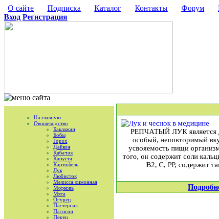
О сайте
Подписка
Каталог
Контакты
Форум
Вход
Регистрация
На главную
Овощеводство
Баклажан
РЕПЧАТЫЙ ЛУК является др
Бобы
особый, неповторимый вку
Горох
Дайкон
усвояемость пищи организмо
Кабачок
того, он содержит соли кальц
Капуста
В2, С, РР, содержит 
Картофель
Лук
Любисток
Мелисса лимонная
Подробн
Морковь
Мята
Огурец
Пастернак
Патисон
Перец