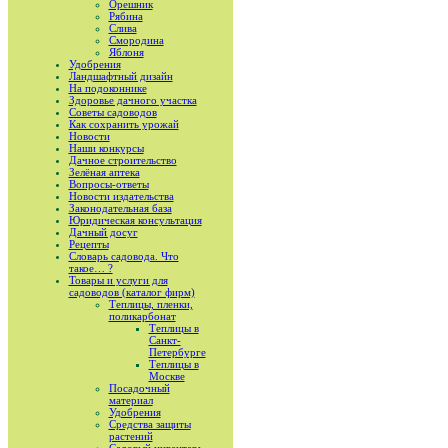
Орешник
Рябина
Слива
Смородина
Яблоня
Удобрения
Ландшафтный дизайн
На подоконнике
Здоровье дачного участка
Советы садоводов
Как сохранить урожай
Новости
Наши конкурсы
Дачное строительство
Зелёная аптека
Вопросы-ответы
Новости издательства
Законодательная база
Юридическая консультация
Дачный досуг
Рецепты
Словарь садовода. Что
такое… ?
Товары и услуги для
садоводов (каталог фирм)
Теплицы, пленки,
поликарбонат
Теплицы в
Санкт-
Петербурге
Теплицы в
Москве
Посадочный
материал
Удобрения
Средства защиты
растений