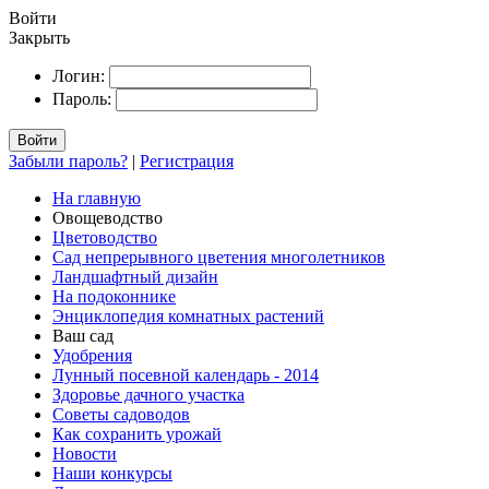
Войти
Закрыть
Логин:
Пароль:
Войти
Забыли пароль?
|
Регистрация
На главную
Овощеводство
Цветоводство
Сад непрерывного цветения многолетников
Ландшафтный дизайн
На подоконнике
Энциклопедия комнатных растений
Ваш сад
Удобрения
Лунный посевной календарь - 2014
Здоровье дачного участка
Советы садоводов
Как сохранить урожай
Новости
Наши конкурсы