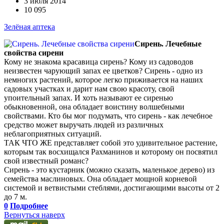
3 июля 2014
10 095
Зелёная аптека
Сирень. Лечебные
свойства сирени
Кому не знакома красавица сирень? Кому из садоводов
неизвестен чарующий запах ее цветков? Сирень - одно из
немногих растений, которое легко приживается на наших
садовых участках и дарит нам свою красоту, свой
упоительный запах. И хоть называют ее сиренью
обыкновенной, она обладает воистину волшебными
свойствами. Кто бы мог подумать, что сирень - как лечебное
средство может выручать людей из различных
неблагоприятных ситуаций.
ТАК ЧТО ЖЕ представляет собой это удивительное растение,
которым так восхищался Рахманинов и которому он посвятил
свой известный романс?
Сирень - это кустарник (можно сказать, маленькое дерево) из
семейства маслиновых. Она обладает мощной корневой
системой и ветвистыми стеблями, достигающими высоты от 2
до 7 м.
0
Подробнее
Вернуться наверх