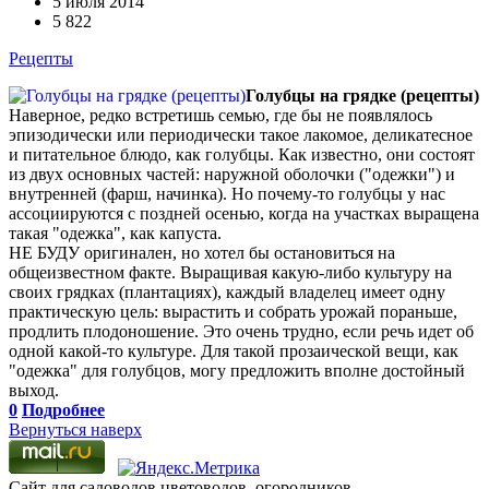
5 июля 2014
5 822
Рецепты
Голубцы на грядке (рецепты)
Наверное, редко встретишь семью, где бы не появлялось
эпизодически или периодически такое лакомое, деликатесное
и питательное блюдо, как голубцы. Как известно, они состоят
из двух основных частей: наружной оболочки ("одежки") и
внутренней (фарш, начинка). Но почему-то голубцы у нас
ассоциируются с поздней осенью, когда на участках выращена
такая "одежка", как капуста.
НЕ БУДУ оригинален, но хотел бы остановиться на
общеизвестном факте. Выращивая какую-либо культуру на
своих грядках (плантациях), каждый владелец имеет одну
практическую цель: вырастить и собрать урожай пораньше,
продлить плодоношение. Это очень трудно, если речь идет об
одной какой-то культуре. Для такой прозаической вещи, как
"одежка" для голубцов, могу предложить вполне достойный
выход.
0
Подробнее
Вернуться наверх
Сайт для садоводов,цветоводов, огородников