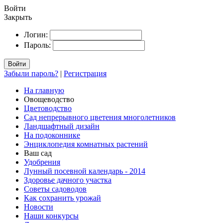
Войти
Закрыть
Логин:
Пароль:
Войти
Забыли пароль?
|
Регистрация
На главную
Овощеводство
Цветоводство
Сад непрерывного цветения многолетников
Ландшафтный дизайн
На подоконнике
Энциклопедия комнатных растений
Ваш сад
Удобрения
Лунный посевной календарь - 2014
Здоровье дачного участка
Советы садоводов
Как сохранить урожай
Новости
Наши конкурсы