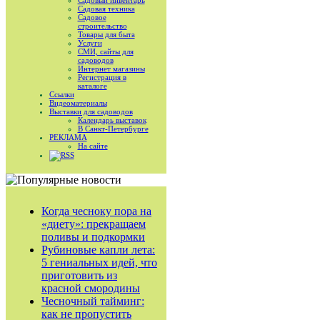
Садовый инвентарь
Садовая техника
Садовое
строительство
Товары для быта
Услуги
СМИ, сайты для
садоводов
Интернет магазины
Регистрация в
каталоге
Ссылки
Видеоматериалы
Выставки для садоводов
Календарь выставок
В Санкт-Петербурге
РЕКЛАМА
На сайте
RSS
Когда чесноку пора на
«диету»: прекращаем
поливы и подкормки
Рубиновые капли лета:
5 гениальных идей, что
приготовить из
красной смородины
Чесночный тайминг:
как не пропустить