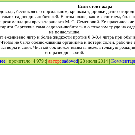
Если стоит жара
довод», беспокоясь о нормальном, крепком здоровье дачно-огородн
е самих садоводов-любителей. В этом плане, как мы считаем, больш
 рекомендации врача-терапевта М. С. Семеновой. Ее практические 
гарита Сергеевна сама садовод-любитель и о тяжелом труде на сад
не понаслышке.
ет ежедневно литр и более жидкости против 0,3-0,4 литра при обыч
 Чтобы не было обезвоживания организма и потери солей, рабочие 
растворы и соки. Чистый сок может вызвать нежелательную реакци
его разводят водой.
нее
| прочитало: 4 979 :|
автор:
sadovod
| 28 июля 2014 |
Комментар