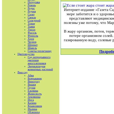
Петрушка
Ревень
Редис
Интернет-издание «Газета Са
Редька
мере заботится и о здоровь
Салат
Свекла
представляют медицинские
Сельдерей
полезны уже потому, что Мар
Томат
Тыква
Укроп
В жару организм, потея, теря
Фасоль
потере организмом солей.
Фенхель
Хрен
газированную воду, солевые 
Чеснок
Шпинат
Шавель
Советы тепличнику
Подроб
Цветоводство
Сад непрерывного
цветения
многолетников
Энциклопедия
комнатных растений
Ваш сад
Айва
Боярышник
Виноград
Вишня
Груша
Ежевика
Жимолость
Земляника
Ирга
Калина
Крыжовник
Малина
Облепиха