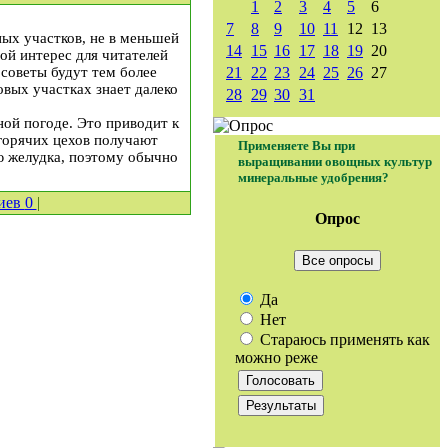
1
2
3
4
5
6
7
8
9
10
11
12
13
ых участков, не в меньшей
14
15
16
17
18
19
20
ой интерес для читателей
советы будут тем более
21
22
23
24
25
26
27
овых участках знает далеко
28
29
30
31
ной погоде. Это приводит к
горячих цехов получают
Применяете Вы при
ю желудка, поэтому обычно
выращивании овощных культур
минеральные удобрения?
иев
0
|
Опрос
Все опросы
Да
Нет
Стараюсь применять как
можно реже