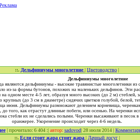
Реклама
::.
Дельфиниумы многолетние
|
Цветоводство
|
Дельфиниумы многолетние
а являются дельфиниумы - высокие травянистые многолетники из 
ило из-за формы бутонов, похожих на маленьких дельфинов. Эти р
 на одном месте 4-5 лет, образуя много высоких (до 2 м) стеблей
о крупных (до 3 см в диаметре) сидячих цветков голубой, белой, т
онца июня. Дельфиниумы размножают делением корневища, черенкам
 до того, как отрастут длинные побеги, или осенью. На черенки и
пока стебли их не сделались полыми. Черенки высаживают в песок в
оранжерее. Укоренение происходит через 4-6 недель.
нее
| прочитало: 6 404 :|
автор:
sadovod
| 28 июля 2014 |
Комментар
::.
Если стоит жара стоит жара
|
Дачный досуг
|