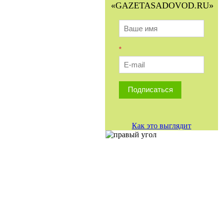
«GAZETASADOVOD.RU»
*
Подписаться
Как это выглядит