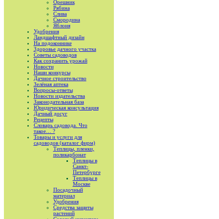
Орешник
Рябина
Слива
Смородина
Яблоня
Удобрения
Ландшафтный дизайн
На подоконнике
Здоровье дачного участка
Советы садоводов
Как сохранить урожай
Новости
Наши конкурсы
Дачное строительство
Зелёная аптека
Вопросы-ответы
Новости издательства
Законодательная база
Юридическая консультация
Дачный досуг
Рецепты
Словарь садовода. Что
такое… ?
Товары и услуги для
садоводов (каталог фирм)
Теплицы, пленки,
поликарбонат
Теплицы в
Санкт-
Петербурге
Теплицы в
Москве
Посадочный
материал
Удобрения
Средства защиты
растений