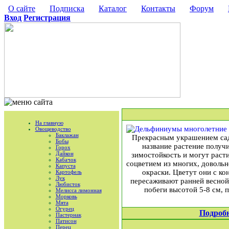
О сайте
Подписка
Каталог
Контакты
Форум
Вход
Регистрация
На главную
Овощеводство
Баклажан
Прекрасным украшением сад
Бобы
название растение получ
Горох
Дайкон
зимостойкость и могут расти
Кабачок
соцветием из многих, довольн
Капуста
окраски. Цветут они с к
Картофель
Лук
пересаживают ранней весной,
Любисток
побеги высотой 5-8 см, 
Мелисса лимонная
Морковь
Мята
Огурец
Подроб
Пастернак
Патисон
Перец