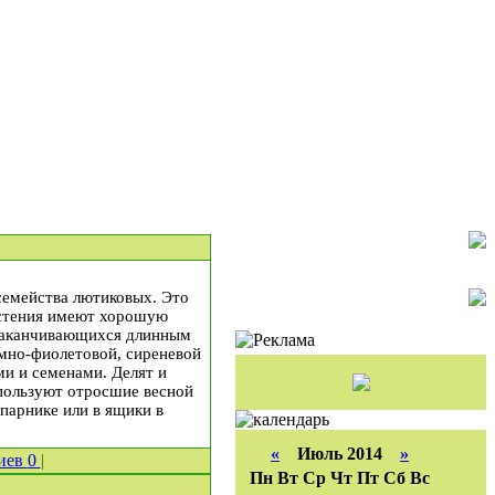
семейства лютиковых. Это
астения имеют хорошую
, заканчивающихся длинным
емно-фиолетовой, сиреневой
и и семенами. Делят и
спользуют отросшие весной
 парнике или в ящики в
«
Июль 2014
»
иев
0
|
Пн
Вт
Ср
Чт
Пт
Сб
Вс