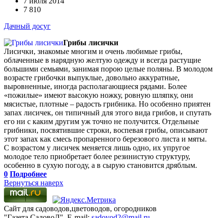
7 июля 2014
7 810
Дачный досуг
Грибы лисички
Лисички, знакомые многим и очень любимые грибы,
облаченные в нарядную желтую одежду и всегда растущие
большими семьями, занимая порою целые поляны. В молодом
возрасте грибочки выпуклые, довольно аккуратные,
выровненные, иногда располагающиеся рядами. Более
«пожилые» имеют высокую ножку, ровную шляпку, они
мясистые, плотные – радость грибника. Но особенно приятен
запах лисичек, он типичный для этого вида грибов, и спутать
его ни с каким другим уж точно не получится. Отдельные
грибники, посвятившие строки, воспевая грибы, описывают
этот запах как смесь пропаренного березового листа и мяты.
С возрастом у лисичек меняется лишь одно, их упругое
молодое тело приобретает более резинистую структуру,
особенно в сухую погоду, а в сырую становится дряблым.
0
Подробнее
Вернуться наверх
Сайт для садоводов,цветоводов, огородников
"Газета СадовоД". E-mail:
sadovod2@mail.ru