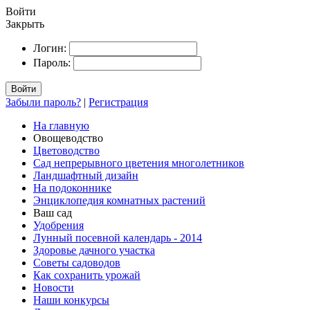
Войти
Закрыть
Логин:
Пароль:
Войти
Забыли пароль?
|
Регистрация
На главную
Овощеводство
Цветоводство
Сад непрерывного цветения многолетников
Ландшафтный дизайн
На подоконнике
Энциклопедия комнатных растений
Ваш сад
Удобрения
Лунный посевной календарь - 2014
Здоровье дачного участка
Советы садоводов
Как сохранить урожай
Новости
Наши конкурсы