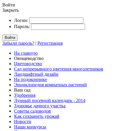
Войти
Закрыть
Логин:
Пароль:
Войти
Забыли пароль?
|
Регистрация
На главную
Овощеводство
Цветоводство
Сад непрерывного цветения многолетников
Ландшафтный дизайн
На подоконнике
Энциклопедия комнатных растений
Ваш сад
Удобрения
Лунный посевной календарь - 2014
Здоровье дачного участка
Советы садоводов
Как сохранить урожай
Новости
Наши конкурсы