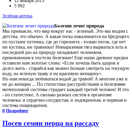
12 января 2015
5 992
Зелёная аптека
Болезни лечит природа
Мы привыкли, что мир вокруг нас - зеленый. Это мы видим с
детства, это обычно. А какая тоска наваливается на бредущего
по пустыне путника, где до горизонта - только песок, где нет
ни кустика, ни травинки! Невыразимая тяга вырваться хоть в
последний раз на природу овладевает человеком,
прикованным к постели болезнью! Еще наши древние предки
оставили нам золотые слова: «Если хочешь быть здоров и
долго жить - старайся как можно больше смотреть на текущую
воду, на зеленую траву и на красивую женщину».
Но нам некогда любоваться водой да травой! А многим уже и
не до женщин ... По статистике расстройствами и болезнями
мочеполовой системы страдает каждый третий человек! И это
- по статистике. А сколько разных систем в организме
человека: и сердечно-сосудистая, и эндокринная, и нервная и
система пищеварения.
0
Подробнее
Посев семян перца на рассаду