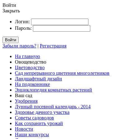
Войти
Закрыть
Логин:
Пароль:
Войти
Забыли пароль?
|
Регистрация
На главную
Овощеводство
Цветоводство
Сад непрерывного цветения многолетников
Ландшафтный дизайн
На подоконнике
Энциклопедия комнатных растений
Ваш сад
Удобрения
Лунный посевной календарь - 2014
Здоровье дачного участка
Советы садоводов
Как сохранить урожай
Новости
Наши конкурсы