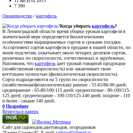
11 августа 2015
7 390
Овощеводство
/
картофель
Когда убирать
картофель
?
В Ленинградской области время уборки урожая картофеля в
значительной мере определяется биологическими
особенностями выращиваемых сортов и сроками посадки.
Ассортимент сортов картофеля в продаже в нашей области, по
моим подсчетам, охватывает около четырех десятков сортов,
различных по скороспелости, отечественных и зарубежных.
Напомним, что
картофель
дает урожай товарной продукции
(хозяйственная скороспелость) или заканчивает свою
вегетацию полностью (физиологическая скороспелость).
Сорта подразделяются на 5 групп по скороспелости
(хозяйственная/физиологическая): ранние - 55-65/80-90 дней;
среднеранние - 65-80/100-115 дней; среднеспелые - 80-100/115-
125 дней; среднепоздние - 100-110/125-140 дней; поздние - 110
и более - свыше 140 дней.
0
Подробнее
Вернуться наверх
Сайт для садоводов,цветоводов, огородников
"Газета СадовоД". E-mail:
sadovod2@mail.ru