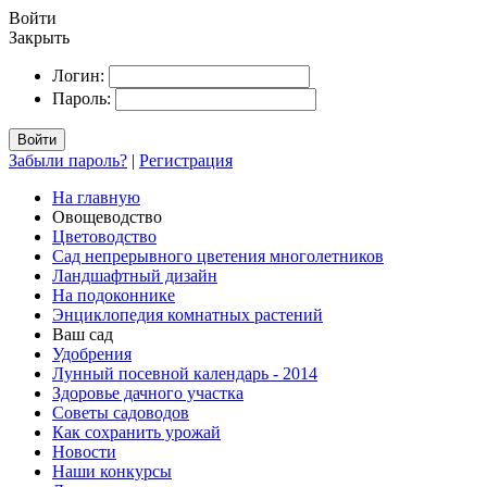
Войти
Закрыть
Логин:
Пароль:
Войти
Забыли пароль?
|
Регистрация
На главную
Овощеводство
Цветоводство
Сад непрерывного цветения многолетников
Ландшафтный дизайн
На подоконнике
Энциклопедия комнатных растений
Ваш сад
Удобрения
Лунный посевной календарь - 2014
Здоровье дачного участка
Советы садоводов
Как сохранить урожай
Новости
Наши конкурсы