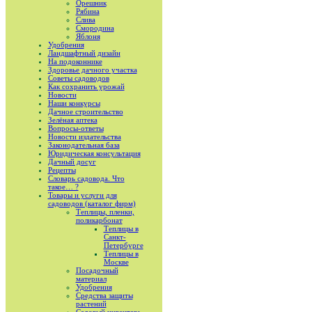
Орешник
Рябина
Слива
Смородина
Яблоня
Удобрения
Ландшафтный дизайн
На подоконнике
Здоровье дачного участка
Советы садоводов
Как сохранить урожай
Новости
Наши конкурсы
Дачное строительство
Зелёная аптека
Вопросы-ответы
Новости издательства
Законодательная база
Юридическая консультация
Дачный досуг
Рецепты
Словарь садовода. Что
такое… ?
Товары и услуги для
садоводов (каталог фирм)
Теплицы, пленки,
поликарбонат
Теплицы в
Санкт-
Петербурге
Теплицы в
Москве
Посадочный
материал
Удобрения
Средства защиты
растений