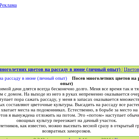
Реклама
многолетних цветов на рассаду в июне (личный опыт)
|
Цветов
Посев многолетних цветов на 
опыт)
мой дачи длятся всегда бесконечно долго. Меня все время так и тя
м с домом. На выходе из него в руках непременно оказывается оче
аступает пора сажать рассаду, у меня в запасах оказывается множес
ых составляют цветочные культуры. Высадить на рассаду все расте
хватает места на подоконниках. Естественно, в борьбе за место н
етов я вынуждена отложить на потом. Это «потом» наступает обычн
овощных культур переезжает на дачный участок.
тников, как известно, можно высевать весной сразу в открытый гр
возвратных заморозков.