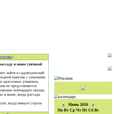
одство
|
рассаду в июне (личный
нет зайти в садоводческий
редной пакетик с семенами.
тво красочных упаковок,
ния не представляется
а окошке побеждают овощи,
о в июне, когда рассада
унт, когда минует угроза
«
Июнь 2016
»
Пн
Вт
Ср
Чт
Пт
Сб
Вс