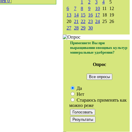
иев
0
|
1
2
3
4
5
6
7
8
9
10
11
12
13
14
15
16
17
18
19
20
21
22
23
24
25
26
27
28
29
30
Применяете Вы при
выращивании овощных культур
минеральные удобрения?
Опрос
Все опросы
Да
Нет
Стараюсь применять как
можно реже