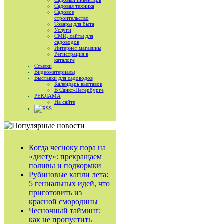
Садовый инвентарь
Садовая техника
Садовое
строительство
Товары для быта
Услуги
СМИ, сайты для
садоводов
Интернет магазины
Регистрация в
каталоге
Ссылки
Видеоматериалы
Выставки для садоводов
Календарь выставок
В Санкт-Петербурге
РЕКЛАМА
На сайте
RSS
Когда чесноку пора на
«диету»: прекращаем
поливы и подкормки
Рубиновые капли лета:
5 гениальных идей, что
приготовить из
красной смородины
Чесночный тайминг:
как не пропустить