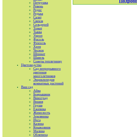
Подроб
Петрушка
Ревень
Редис
Редька
Салат
Свекла
Сельдерей
Томат
Тыква
Укроп
Фасоль
Фенхель
Хрен
Чеснок
Шпинат
Шавель
Советы тепличнику
Цветоводство
Сад непрерывного
цветения
многолетников
Энциклопедия
комнатных растений
Ваш сад
Айва
Боярышник
Виноград
Вишня
Груша
Ежевика
Жимолость
Земляника
Ирга
Калина
Крыжовник
Малина
Облепиха