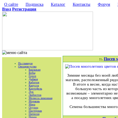
О сайте
Подписка
Каталог
Контакты
Форум
Вход
Регистрация
::.
Посев 
На главную
Овощеводство
Баклажан
Бобы
Зимние месяцы без моей люби
Горох
Дайкон
магазин, расположенный рядо
Кабачок
В итоге к весне, когда н
Капуста
большую часть из котор
Картофель
Лук
возможным – элементарно не 
Любисток
а посадку многолетних цв
Мелисса лимонная
Морковь
Мята
Семена большинства многоле
Огурец
Пастернак
Патисон
Перец