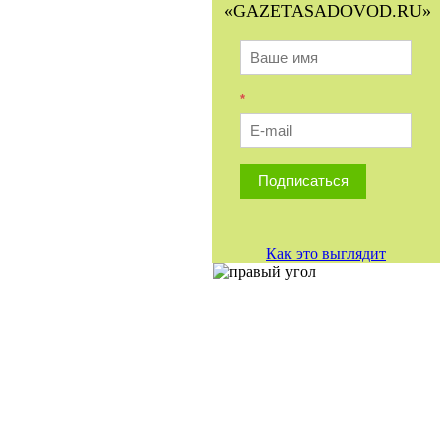
«GAZETASADOVOD.RU»
*
Подписаться
Как это выглядит