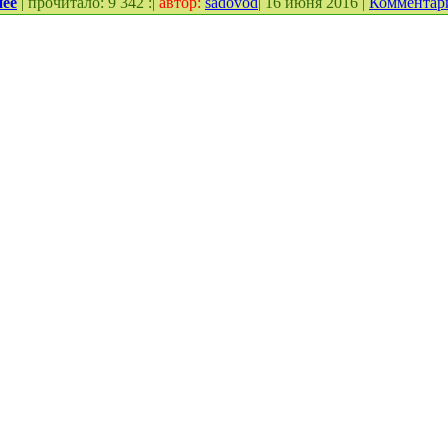
нее
| прочитало: 9 342 :|
автор:
sadovod
| 16 июня 2016 |
Комментар