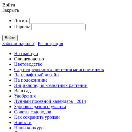
Войти
Закрыть
Логин:
Пароль:
Войти
Забыли пароль?
|
Регистрация
На главную
Овощеводство
Цветоводство
Сад непрерывного цветения многолетников
Ландшафтный дизайн
На подоконнике
Энциклопедия комнатных растений
Ваш сад
Удобрения
Лунный посевной календарь - 2014
Здоровье дачного участка
Советы садоводов
Как сохранить урожай
Новости
Наши конкурсы