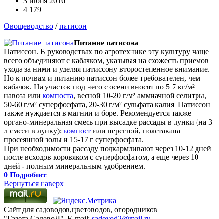
3 июня 2016
4 179
Овощеводство
/
патисон
Питание патисона
Патиссон. В руководствах по агротехнике эту культуру чаще
всего объединяют с кабачком, указывая на схожесть приемов
ухода за ними и уделяя патиссону второстепенное внимание.
Но к почвам и питанию патиссон более требователен, чем
кабачок. На участок под него с осени вносят по 5-7 кг/м²
навоза или
компоста
, весной 10-20 г/м² аммиачной селитры,
50-60 г/м² суперфосфата, 20-30 г/м² сульфата калия. Патиссон
также нуждается в магнии и боре. Рекомендуется также
органо-минеральная смесь при высадке рассады в лунки (на 3
л смеси в лунку):
компост
или перегной, полстакана
просеянной золы и 15-17 г суперфосфата.
При необходимости рассаду подкармливают через 10-12 дней
после всходов коровяком с суперфосфатом, а еще через 10
дней - полным минеральным удобрением.
0
Подробнее
Вернуться наверх
Сайт для садоводов,цветоводов, огородников
"Газета СадовоД". E-mail:
sadovod2@mail.ru