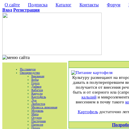
О сайте
Подписка
Каталог
Контакты
Форум
Вход
Регистрация
На главную
Овощеводство
Баклажан
Культуру размещают на второ
Бобы
давать в полуперепревшем вид
Горох
Дайкон
получается от внесения реч
Кабачок
быть и от озерного ила (сап
Капуста
кальций
и микроэлемент
Картофель
Лук
внесением в почву такого
к
Любисток
Мелисса лимонная
Морковь
Картофель
достаточно лег
Мята
Огурец
Пастернак
Подроб
Патисон
Перец