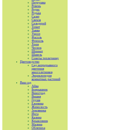
Петрушка
Ревень
Редис
Редька
Салат
Свекла
Сельдерей
Томат
Тыква
Укроп
Фасоль
Фенхель
Хрен
Чеснок
Шпинат
Шавель
Советы тепличнику
Цветоводство
Сад непрерывного
цветения
многолетников
Энциклопедия
комнатных растений
Ваш сад
Айва
Боярышник
Виноград
Вишня
Груша
Ежевика
Жимолость
Земляника
Ирга
Калина
Крыжовник
Малина
Облепиха