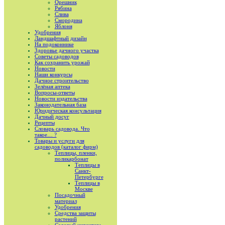
Орешник
Рябина
Слива
Смородина
Яблоня
Удобрения
Ландшафтный дизайн
На подоконнике
Здоровье дачного участка
Советы садоводов
Как сохранить урожай
Новости
Наши конкурсы
Дачное строительство
Зелёная аптека
Вопросы-ответы
Новости издательства
Законодательная база
Юридическая консультация
Дачный досуг
Рецепты
Словарь садовода. Что
такое… ?
Товары и услуги для
садоводов (каталог фирм)
Теплицы, пленки,
поликарбонат
Теплицы в
Санкт-
Петербурге
Теплицы в
Москве
Посадочный
материал
Удобрения
Средства защиты
растений