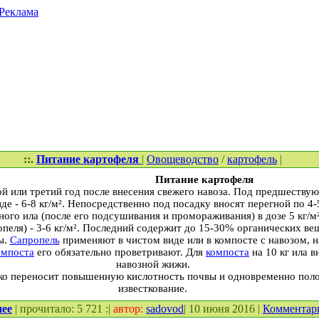
Реклама
::.
Питание картофеля
|
Овощеводство
/
картофель
|
Питание картофеля
й или третий год после внесения свежего навоза. Под предшеству
е - 6-8 кг/м². Непосредственно под посадку вносят перегной по 4-
ного ила (после его подсушивания и промораживания) в дозе 5 кг/м
ропеля) - 3-6 кг/м². Последний содержит до 15-30% органических ве
ы.
Сапропель
применяют в чистом виде или в компосте с навозом, 
омпоста
его обязательно проветривают. Для
компоста
на 10 кг ила в
навозной жижи.
ко переносит повышенную кислотность почвы и одновременно поло
известкование.
нее
| прочитало: 5 721 :|
автор:
sadovod
| 10 июня 2016 |
Комментар