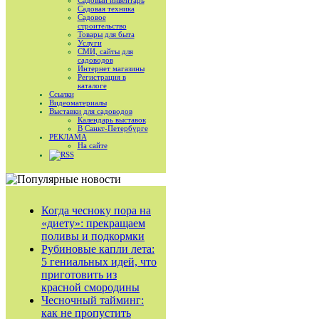
Садовый инвентарь
Садовая техника
Садовое
строительство
Товары для быта
Услуги
СМИ, сайты для
садоводов
Интернет магазины
Регистрация в
каталоге
Ссылки
Видеоматериалы
Выставки для садоводов
Календарь выставок
В Санкт-Петербурге
РЕКЛАМА
На сайте
RSS
Когда чесноку пора на
«диету»: прекращаем
поливы и подкормки
Рубиновые капли лета:
5 гениальных идей, что
приготовить из
красной смородины
Чесночный тайминг:
как не пропустить