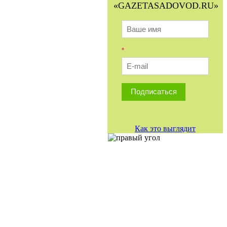
«GAZETASADOVOD.RU»
*
Подписаться
Как это выглядит