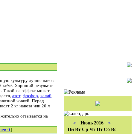
ющую культуру лучше навоз
5 кг/м². Хороший результат
². Такой же эффект может
ществ,
азот
,
фосфор
,
калий
,
навозной жижей. Перед
носят 2 кг навоза или 20 л
жительно отзывается на
«
Июнь 2016
»
Пн
Вт
Ср
Чт
Пт
Сб
Вс
иев
0
|